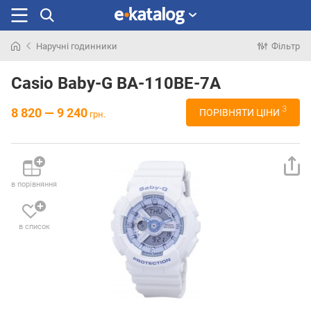
Наручні годинники
Фільтр
Шукали
раніше
Casio Baby-G BA-110BE-7A
3
8 820 — 9 240
ПОРІВНЯТИ ЦІНИ
грн.
в порівняння
в список