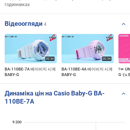
годинниках
Відеоогляди
4
BA-110BE-7A 베이비지 시계
BA-110BE-4A 베이비지 시계
‼️⏩ U
BABY-G
BABY-G
G รุ่
Динаміка цін на Casio Baby-G BA-
110BE-7A
9 200
 600
 800
 400