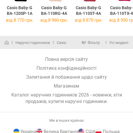
Casio Baby-G
Casio Baby-G
Casio Baby-G
Casio Baby
BA-120SP-1A
BA-110RG-4A
BA-110ST-4A
BA-110TX-
від 8 770 грн.
від 8 960 грн.
від 8 870 грн.
від 8 950 гр
Наручні годинники
Casio
Фільтр
Усі моделі
Повна версія сайту
Політика конфіденційності
Запитання й побажання щодо сайту
Магазинам
Каталог наручних годинників 2026 - новинки, хіти
продажів,
купити наручні годинники
.
Ми в інших країнах
Україна
Велика Британія
США
Польща