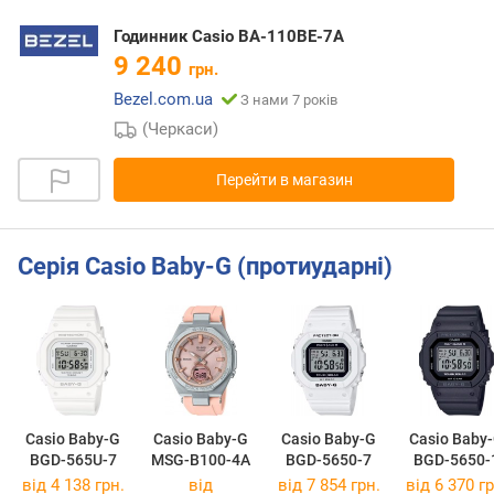
Годинник Casio BA-110BE-7A
9 240
грн.
Bezel.com.ua
З нами 7 років
(Черкаси)
Перейти в магазин
Серія Casio Baby-G (протиударні)
Casio Baby-G
Casio Baby-G
Casio Baby-G
Casio Baby
BGD-565U-7
MSG-B100-4A
BGD-5650-7
BGD-5650-
від 4 138 грн.
від
від 7 854 грн.
від 6 370 гр