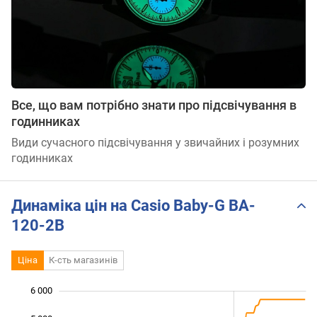
Все, що вам потрібно знати про підсвічування в
годинниках
Види сучасного підсвічування у звичайних і розумних
годинниках
Динаміка цін на Casio Baby-G BA-
120-2B
Ціна
К-сть магазинів
6 000
 400
 600
 200