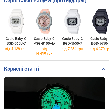
Серія Casio Baby-G (протиударні)
Casio Baby-G
Casio Baby-G
Casio Baby-G
Casio Baby
BGD-565U-7
MSG-B100-4A
BGD-5650-7
BGD-5650-
від 4 138 грн.
від
від 7 854 грн.
від 6 370 гр
14 490 грн.
Корисні статті