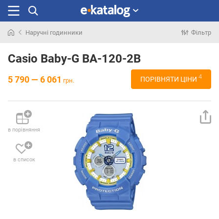
Наручні годинники
Фільтр
Шукали
раніше
Casio Baby-G BA-120-2B
4
5 790 — 6 061
ПОРІВНЯТИ ЦІНИ
грн.
в порівняння
в список