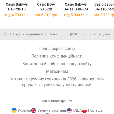
Casio Baby-G
Casio BGA-
Casio Baby-G
Casio Baby
BA-120-1B
210-2B
BA-110XRG-7A
BA-110CR-
від 4 790 грн.
від 6 310 грн.
від 5 800 грн.
від 5 790 гр
Наручні годинники
Casio
Фільтр
Усі моделі
Повна версія сайту
Політика конфіденційності
Запитання й побажання щодо сайту
Магазинам
Каталог наручних годинників 2026 - новинки, хіти
продажів,
купити наручні годинники
.
Ми в інших країнах
Україна
Велика Британія
США
Польща