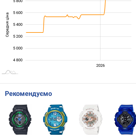
5 800
5 600
Середня ціна
5 400
4 800
5 200
5 000
4 800
2024
2025
2028
2026
L
Рекомендуємо