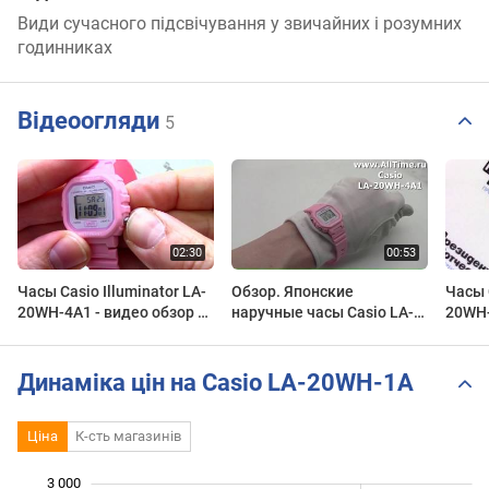
Види сучасного підсвічування у звичайних і розумних
годинниках
Відеоогляди
5
Часы Casio Illuminator LA-
Обзор. Японские
Часы C
20WH-4A1 - видео обзор от
наручные часы Casio LA-
20WH-
PresidentWatches.Ru
20WH-4A1 с хронографом
обзор
Presi
Динаміка цін на Casio LA-20WH-1A
Ціна
К-сть магазинів
3 000
 000
 000
 500
 000
-500
500