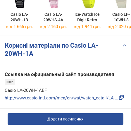
Casio LA-
Casio LA-
Ice-Watch Ice
Casio LF-
20WH-1B
20WHS-4A
Digit Retro
10WH-8
022054
від 1 665 грн.
від 2 160 грн.
від 1 944 грн.
від 2 320 гр
Корисні матеріали по Casio LA-
20WH-1A
Ссылка на официальный сайт производителя
інше
Casio LA-20WH-1AEF
http://www.casio-intl.com/mea/en/wat/watch_detail/LA-20WH-1...
Додати посилання