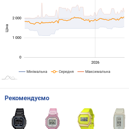
2 000
Ціна
1 000
1 000
0
2024
2025
2028
2026
L
Мінімальна
Середня
Максимальна
Рекомендуємо