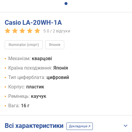
Casio LA-20WH-1A
5.0 /
2
відгуки
Illuminator (спорт)
Японія
Механізм:
кварцові
Країна походження:
Японія
Тип циферблата:
цифровий
Корпус:
пластик
Ремінець:
каучук
Вага:
16 г
Всі характеристики
Докладніше