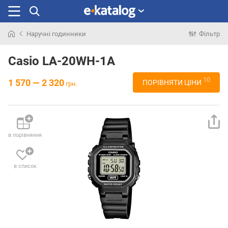
Наручні годинники
Фільтр
Шукали
раніше
Casio LA-20WH-1A
10
1 570 — 2 320
ПОРІВНЯТИ ЦІНИ
грн.
в порівняння
в список