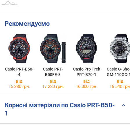
Рекомендуємо
Casio PRT-B50-
Casio PRT-
Casio Pro Trek
Casio G-Sho
4
B50FE-3
PRT-B70-1
GM-110GC-
від
від
від
від
15 380 грн.
17 220 грн.
16 000 грн.
16 540 грн
Корисні матеріали по Casio PRT-B50-
1