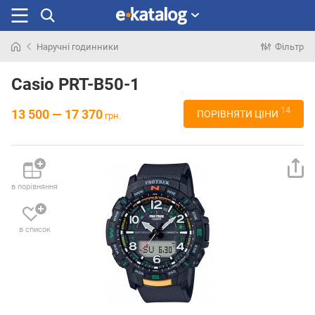
Наручні годинники
Фільтр
Шукали
раніше
Casio PRT-B50-1
14
13 500 — 17 370
ПОРІВНЯТИ ЦІНИ
грн.
в порівняння
в список