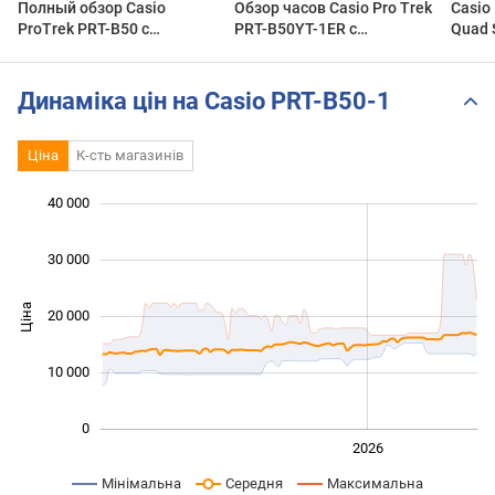
Полный обзор Casio
Обзор часов Casio Pro Trek
Casio
ProTrek PRT-B50 с
PRT-B50YT-1ER с
Quad 
синхронизацией с
хронографом. Японские
ProTr
телефоном от магазина
наручные часы. Alltime
Route
Viptime.ru
Динаміка цін на Casio PRT-B50-1
Ціна
К-сть магазинів
 000
 000
 000
 000
 000
 000
40 000
30 000
Ціна
20 000
10 000
10 000
0
2024
2025
2028
2026
L
Мінімальна
Середня
Максимальна