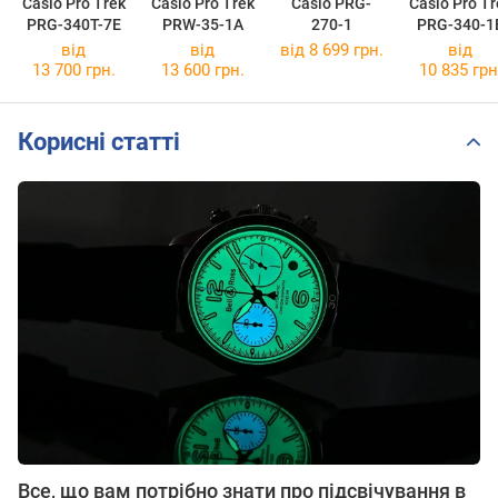
Casio Pro Trek
Casio Pro Trek
Casio PRG-
Casio Pro Tr
PRG-340T-7E
PRW-35-1A
270-1
PRG-340-1
від
від
від 8 699 грн.
від
13 700 грн.
13 600 грн.
10 835 грн
Корисні статті
Все, що вам потрібно знати про підсвічування в