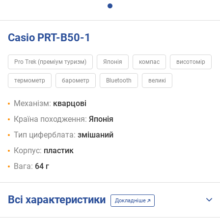
Casio PRT-B50-1
Pro Trek (преміум туризм)
Японія
компас
висотомір
термометр
барометр
Bluetooth
великі
Механізм:
кварцові
Країна походження:
Японія
Тип циферблата:
змішаний
Корпус:
пластик
Вага:
64 г
Всі характеристики
Докладніше