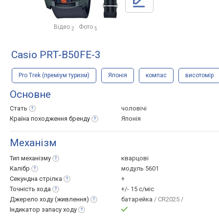
Відео
Фото
2
5
Casio PRT-B50FE-3
Pro Trek (преміум туризм)
Японія
компас
висотомір
Основне
Стать
чоловічі
Країна походження
бренду
Японія
Механізм
Тип
механізму
кварцові
Калібр
модуль 5601
Секундна
стрілка
+
Точність
хода
+/- 15 с/міс
Джерело ходу
(живлення)
батарейка
/ CR2025 /
Індикатор запасу
ходу