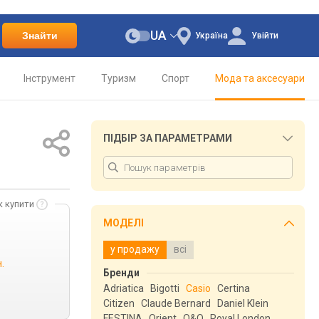
UA
Знайти
Україна
Увійти
Інструмент
Туризм
Спорт
Мода та аксесуари
ПІДБІР ЗА ПАРАМЕТРАМИ
к купити
МОДЕЛІ
у продажу
всі
.
Бренди
Adriatica
Bigotti
Casio
Certina
Citizen
Claude Bernard
Daniel Klein
FESTINA
Orient
Q&Q
Royal London