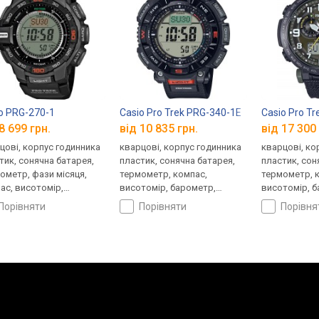
o PRG-270-1
Casio Pro Trek PRG-340-1E
Casio Pro T
8 699 грн.
від 10 835 грн.
від 17 300 
цові, корпус годинника
кварцові, корпус годинника
кварцові, ко
тик, сонячна батарея,
пластик, сонячна батарея,
пластик, сон
ометр, фази місяця,
термометр, компас,
термометр, 
ас, висотомір,
висотомір, барометр,
висотомір, 
метр, світовий час,
світовий час, ремінець:
світовий час
порівняти
порівняти
порівн
нець: ремінець каучук,
браслет пластик, WR 100,
ремінець ней
00, Японія
Японія