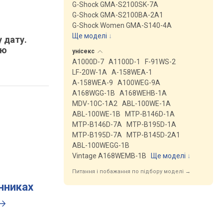
G-Shock GMA-S2100SK-7A
G-Shock GMA-S2100BA-2A1
G-Shock Women GMA-S140-4A
Ще моделі
↓
у дату.
тю
унісекс
A1000D-7
A1100D-1
F-91WS-2
LF-20W-1A
A-158WEA-1
A-158WEA-9
A100WEG-9A
A168WGG-1B
A168WEHB-1A
MDV-10C-1A2
ABL-100WE-1A
ABL-100WE-1B
MTP-B146D-1A
MTP-B146D-7A
MTP-B195D-1A
MTP-B195D-7A
MTP-B145D-2A1
ABL-100WEGG-1B
Vintage A168WEMB-1B
Ще моделі
↓
Питання і побажання по підбору моделі →
инниках