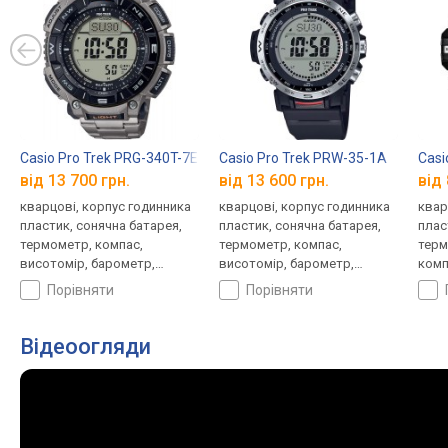
Casio Pro Trek PRG-340T-7E
Casio Pro Trek PRW-35-1A
Casi
від 13 700 грн.
від 13 600 грн.
від 
кварцові, корпус годинника
кварцові, корпус годинника
квар
пластик, сонячна батарея,
пластик, сонячна батарея,
плас
термометр, компас,
термометр, компас,
терм
висотомір, барометр,
висотомір, барометр,
комп
світовий час, ремінець:
світовий час, ремінець:
баро
порівняти
порівняти
браслет титан, WR 100,
браслет пластик, WR 100,
ремі
Японія
Японія
WR 1
Відеоогляди