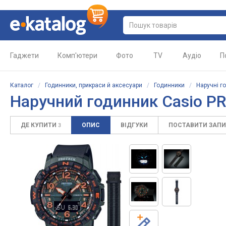
Гаджети
Комп'ютери
Фото
TV
Аудіо
П
Каталог
/
Годинники, прикраси й аксесуари
/
Годинники
/
Наручні г
Наручний годинник Casio PR
ДЕ КУПИТИ
ОПИС
ВІДГУКИ
ПОСТАВИТИ ЗАП
3