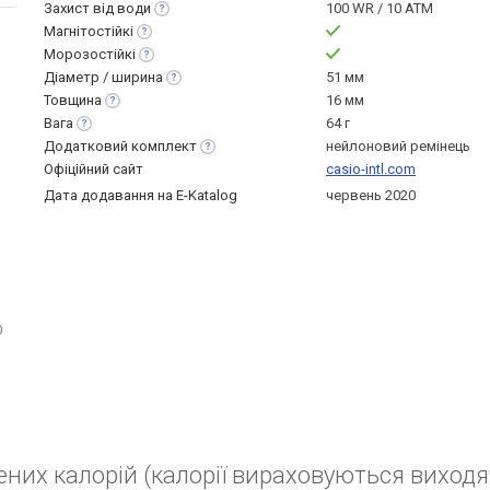
Захист від
води
100 WR / 10 ATM
Магнітостійкі
Морозостійкі
Діаметр /
ширина
51 мм
Товщина
16 мм
Вага
64 г
Додатковий
комплект
нейлоновий ремінець
Офіційний сайт
casio-intl.com
Дата додавання на E-Katalog
червень 2020
0
ених калорій (калорії вираховуються виходя