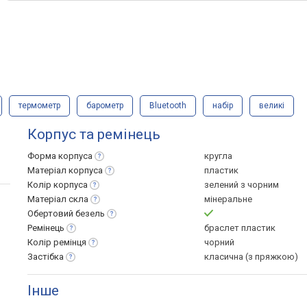
термометр
барометр
Bluetooth
набір
великі
Корпус та ремінець
Форма
корпуса
кругла
Матеріал
корпуса
пластик
Колір
корпуса
зелений з чорним
Матеріал
скла
мінеральне
Обертовий
безель
Ремінець
браслет пластик
Колір
ремінця
чорний
Застібка
класична (з пряжкою)
Інше