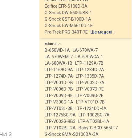
Edifice EFR-S108D-3A
G-Shock DW-5600UBB-1
G-Shock GST-B100D-1A
G-Shock GW-M5610U-1E
Pro Trek PRG-340T-7E
Ще моделі
↓
жіночі
B-650WD-1A
LA-670WA-7
LA-670WEM-7
LA-670WGA-1
LA-680WA-1B
LTP-1129A-7B
LTP-1169G-9A
LTP-1234G-7A
LTP-1274D-7A
LTP-1335D-7A
LTP-V001D-7B
LTP-V002D-7A
LTP-V006D-7B
LTP-V007D-7E
LTP-V009D-4E
LTP-V009G-7E
LTP-V300G-1A
LTP-VT01D-7B
LTP-VT03L-3B
LTP-1234DD-4A
LTP-1275SG-9A
LTP-1302SG-7A
LTP-V002G-9B3
LTP-VT02BL-1A
LTP-VT02BL-2A
Baby-G BGD-565U-7
чи з
G-Shock GMA-S2100BA-3A