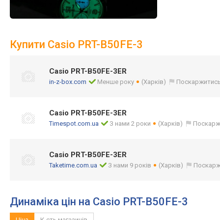
Купити Casio PRT-B50FE-3
Casio PRT-B50FE-3ER
in-z-box.com
Менше року
(Харків)
Поскаржитис
Casio PRT-B50FE-3ER
Timespot.com.ua
З нами 2 роки
(Харків)
Поскарж
Casio PRT-B50FE-3ER
Taketime.com.ua
З нами 9 років
(Харків)
Поскарж
Динаміка цін на Casio PRT-B50FE-3
Ціна
К-сть магазинів