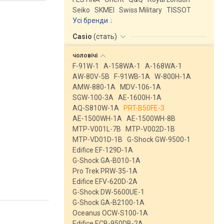
Seiko
SKMEI
Swiss Military
TISSOT
Усі бренди
Casio
(
стать
)
чоловічі
F-91W-1
A-158WA-1
A-168WA-1
AW-80V-5B
F-91WB-1A
W-800H-1A
AMW-880-1A
MDV-106-1A
SGW-100-3A
AE-1600H-1A
AQ-S810W-1A
PRT-B50FE-3
AE-1500WH-1A
AE-1500WH-8B
MTP-V001L-7B
MTP-V002D-1B
MTP-VD01D-1B
G-Shock GW-9500-1
Edifice EF-129D-1A
G-Shock GA-B010-1A
Pro Trek PRW-35-1A
Edifice EFV-620D-2A
G-Shock DW-5600UE-1
G-Shock GA-B2100-1A
Oceanus OCW-S100-1A
Edifice ECB-950DB-2A