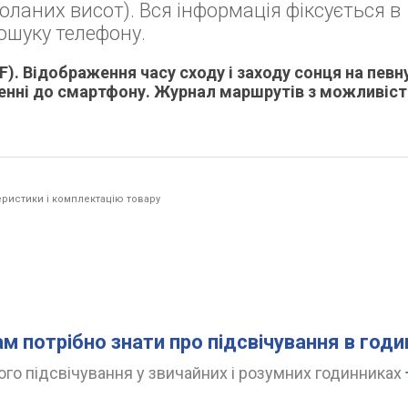
доланих висот). Вся інформація фіксується в
пошуку телефону.
° F). Відображення часу сходу і заходу сонця на певн
енні до смартфону. Журнал маршрутів з можливіс
ристики і комплектацію товару
ам потрібно знати про підсвічування в год
го підсвічування у звичайних і розумних годинниках