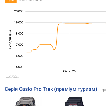
20 000
13 000
14 000
21 000
19 000
Середня ціна
18 000
15 000
17 000
16 000
15 000
Січ. 2027
Лип.
Січ. 2025
L
Серія Casio Pro Trek (преміум туризм)
Порі