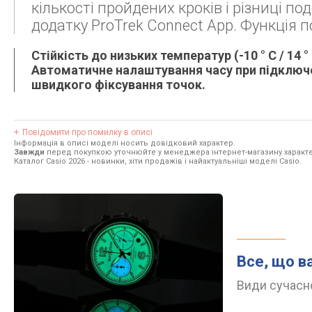
кількості пройдених кроків і різниці по
додатку ProTrek Connect App. Функція 
Стійкість до низьких температур (-10 ° C / 14 
Автоматичне налаштування часу при підключ
швидкого фіксування точок.
Повідомити про помилку в описі
Інформація в описі моделі носить довідковий характер.
Завжди
перед покупкою уточнюйте у менеджера інтернет-магазину характе
Каталог Casio 2026
- новинки, хіти продажів і найактуальніші моделі Casio.
Все, що в
Види сучасно