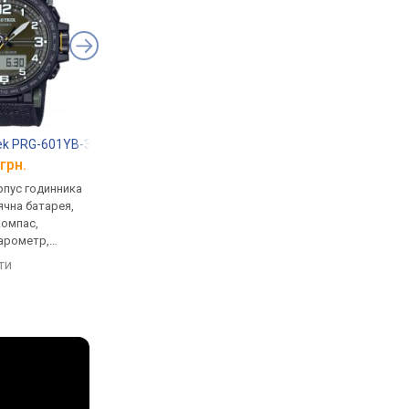
rek PRG-601YB-3
Casio Pro Trek PRJ-B001-1
Casio PRG-270-1A
грн.
від 8 400 грн.
від 14 600 грн.
рпус годинника
кварцові, корпус годинника
кварцові, корпус го
ячна батарея,
пластик, сонячна батарея,
пластик, сонячна бат
компас,
світовий час, Bluetooth,
термометр, фази міс
барометр,
ремінець: браслет пластик,
компас, висотомір,
, ремінець:
WR 100, Японія
барометр, світовий ч
яти
порівняти
порівняти
лон, Японія
ремінець: ремінець ка
WR 100, Японія