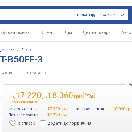
тільки наручні годинники
обутова техніка
Клімат
Дім
Дитячі товари
Авто
одинники
/
Casio
T-B50FE-3
ИТАННЯ
КОРИСНЕ
1
Я
17 220
18 060
грн.
від
до
Порівняти ціни
→
3
in-z-box.com
→
17 330 грн.
Timespot.com.ua
→
18 060 грн
Taketime.com.ua
→
17 220 грн.
в список
додати до порівняння