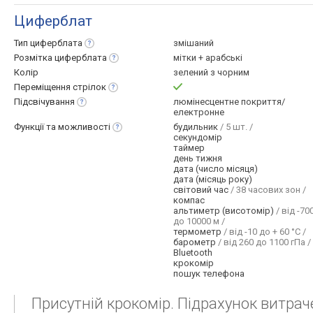
Циферблат
Тип
циферблата
змішаний
Розмітка
циферблата
мітки + арабські
Колір
зелений з чорним
Переміщення
стрілок
Підсвічування
люмінесцентне покриття/
електронне
Функції та
можливості
будильник
/ 5 шт. /
секундомір
таймер
день тижня
дата (число місяця)
дата (місяць року)
світовий час
/ 38 часових зон /
компас
альтиметр (висотомір)
/ від -70
до 10000 м /
термометр
/ від -10 до + 60 °C /
барометр
/ від 260 до 1100 гПа /
Bluetooth
крокомір
пошук телефона
Присутній крокомір. Підрахунок витрач