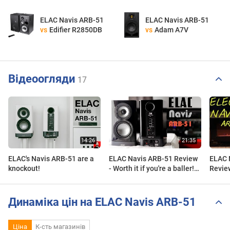
ELAC Navis ARB-51
ELAC Navis ARB-51
vs
Edifier R2850DB
vs
Adam A7V
Відеоогляди
17
ELAC's Navis ARB-51 are a
ELAC Navis ARB-51 Review
ELAC 
knockout!
- Worth it if you're a baller!
Review
$$$
meh..
Динаміка цін на ELAC Navis ARB-51
Ціна
К-сть магазинів