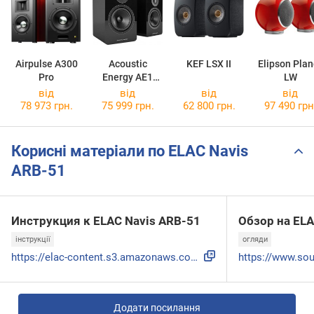
Airpulse A300
Acoustic
KEF LSX II
Elipson Plan
Pro
Energy AE1
LW
Active
від
від
від
від
78 973 грн.
75 999 грн.
62 800 грн.
97 490 грн
Корисні матеріали по ELAC Navis
ARB-51
Инструкция к ELAC Navis ARB-51
Обзор на ELA
інструкції
огляди
https://elac-content.s3.amazonaws.com/uploads/2018/11/Navis...
Додати посилання