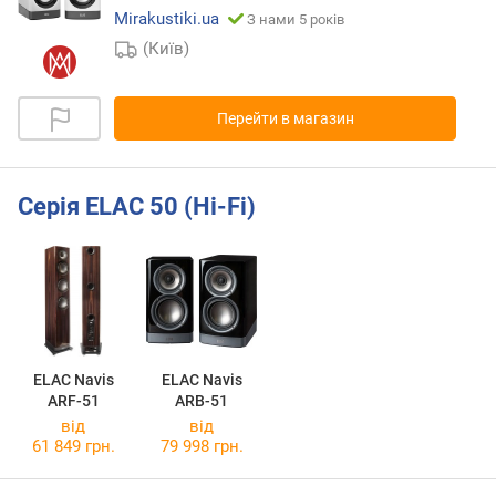
Mirakustiki.ua
З нами 5 років
(Київ)
Перейти в магазин
Серія ELAC 50 (Hi-Fi)
ELAC Navis
ELAC Navis
ARF-51
ARB-51
від
від
61 849 грн.
79 998 грн.