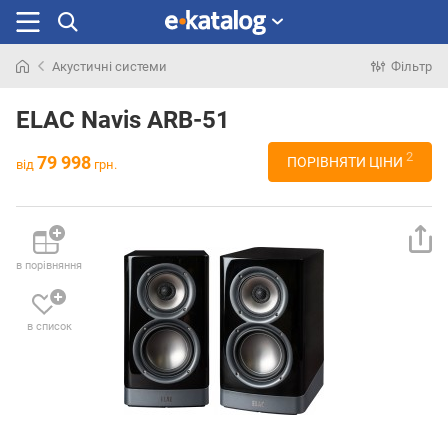
Акустичні системи
Фільтр
Шукали
раніше
ELAC Navis ARB-51
2
79 998
ПОРІВНЯТИ ЦІНИ
від
грн.
в порівняння
в список