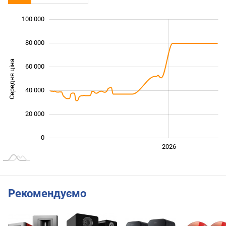
100 000
 000
 000
 000
80 000
Середня ціна
60 000
100 000
40 000
20 000
0
2024
2025
2028
2026
L
Рекомендуємо