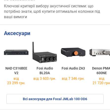
Ключові критерії вибору акустичної системи: що
потрібно знати, щоб купити оптимальні колонки під
ваші вимоги
Аксесуари
NAD C316BEE
Fosi Audio
Fosi Audio ZA3
Denon PMA
V2
BL20A
600NE
від
від 3 603 грн.
від 7 346 грн.
від
23 299 грн.
21 720 грн
Всі аксесуари для Focal JMLab 100 OD6