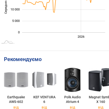
Середня ціна
10 000
10 000
5 000
0
2024
2025
2028
2026
L
Рекомендуємо
Earthquake
KEF VENTURA
Polk Audio
Magnat Sym
AWS-602
6
Atrium 4
X 160
від
від
від
від