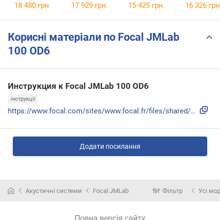
18 480 грн.
17 929 грн.
15 425 грн.
16 326 грн
Корисні матеріали по Focal JMLab
100 OD6
Инструкция к Focal JMLab 100 OD6
інструкції
https://www.focal.com/sites/www.focal.fr/files/shared/catal...
Додати посилання
Акустичні системи
Focal JMLab
Фільтр
Усі мо
Повна версія сайту