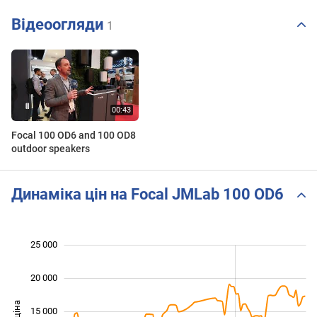
Відеоогляди
1
Focal 100 OD6 and 100 OD8
outdoor speakers
Динаміка цін на Focal JMLab 100 OD6
25 000
 000
 000
 000
20 000
15 000