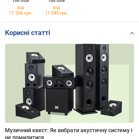
100 OD6
100 OD8
від
від
17 356 грн.
17 545 грн.
Корисні статті
Музичний квест: Як вибрати акустичну систему і
не помилитися