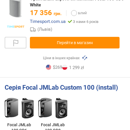
White
17 356
грн.
Timesport.com.ua
З нами 6 років
(Львів)
Перейти в магазин
Ціни в інших країнах
$269
1 299 zł
Серія Focal JMLab Custom 100 (install)
Focal JMLab
Focal JMLab