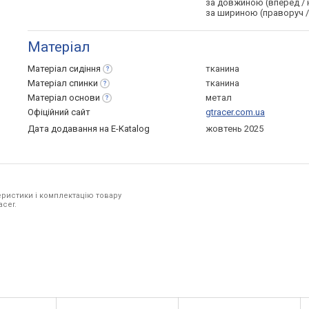
за довжиною (вперед / 
за шириною (праворуч /
Матеріал
Матеріал
сидіння
тканина
Матеріал
спинки
тканина
Матеріал
основи
метал
Офіційний сайт
gtracer.com.ua
Дата додавання на E-Katalog
жовтень 2025
ристики і комплектацію товару
acer.