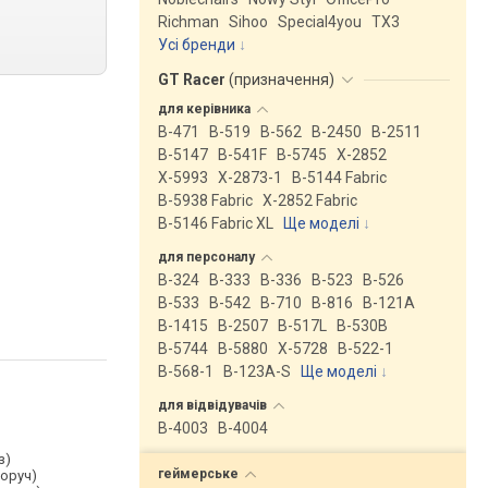
Richman
Sihoo
Special4you
ТX3
Усі бренди
GT Racer
(
призначення
)
для
керівника
B-471
B-519
B-562
B-2450
B-2511
B-5147
B-541F
B-5745
X-2852
X-5993
X-2873-1
B-5144 Fabric
B-5938 Fabric
X-2852 Fabric
B-5146 Fabric XL
Ще моделі
↓
для
персоналу
B-324
B-333
B-336
B-523
B-526
B-533
B-542
B-710
B-816
B-121A
B-1415
B-2507
B-517L
B-530B
B-5744
B-5880
X-5728
B-522-1
B-568-1
B-123A-S
Ще моделі
↓
для
відвідувачів
B-4003
B-4004
з)
геймерське
воруч)