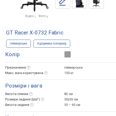
Відео
Фото
1
9
GT Racer X-0732 Fabric
геймерське
підтримка попереку
Колір
Призначення
геймерське
Макс. вага
користувача
150 кг
Розміри і вага
Висота
спинки
82 см
Розміри сидіння
(ШхГ)
50x53 см
Висота
сидіння
55 – 65 см