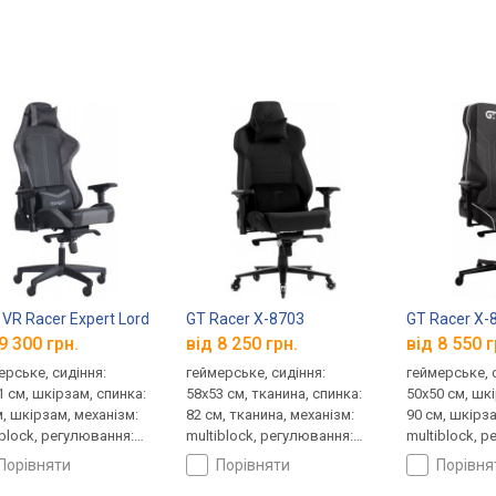
VR Racer Expert Lord
GT Racer X-8703
GT Racer X-
9 300 грн.
від 8 250 грн.
від 8 550 г
ерське, сидіння:
геймерське, сидіння:
геймерське, 
1 см, шкірзам, спинка:
58x53 см, тканина, спинка:
50x50 см, шк
м, шкірзам, механізм:
82 см, тканина, механізм:
90 см, шкірза
iblock, регулювання:
multiblock, регулювання:
multiblock, 
лу, висоти, жорсткості
нахилу, висоти, жорсткості
нахилу, висо
порівняти
порівняти
порівн