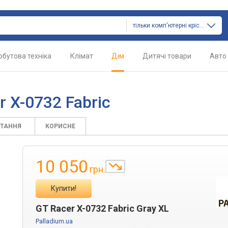
тільки комп'ютерні крісла
обутова техніка
Клімат
Дім
Дитячі товари
Авто
 X-0732 Fabric
ИТАННЯ
КОРИСНЕ
10 050
грн.
Купити!
GT Racer X-0732 Fabric Gray XL
Palladium.ua