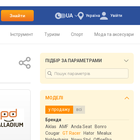
UA
Знайти
Україна
Увійти
Інструмент
Туризм
Спорт
Мода та аксесуари
ПІДБІР ЗА ПАРАМЕТРАМИ
МОДЕЛІ
у продажу
всі
Бренди
Aklas
AMF
Anda Seat
Bonro
Cougar
GT Racer
Hator
Mealux
Noblechairs
Nowy Styl
OfficePro