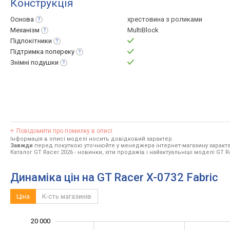
Конструкція
Основа
хрестовина з роликами
Механізм
MultiBlock
Підлокітники
Підтримка
попереку
Знімні
подушки
Повідомити про помилку в описі
Інформація в описі моделі носить довідковий характер.
Завжди
перед покупкою уточнюйте у менеджера інтернет-магазину характе
Каталог GT Racer 2026
- новинки, хіти продажів і найактуальніші моделі GT R
Динаміка цін на GT Racer X-0732 Fabric
Ціна
К-сть магазинів
20 000
-10 000
25 000
-5 000