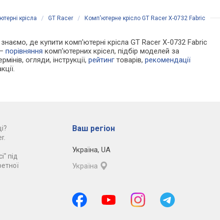
ютерні крісла
/
GT Racer
/
Комп'ютерне крісло GT Racer X-0732 Fabric
и знаємо, де купити комп'ютерні крісла GT Racer X-0732 Fabric
 —
порівняння
комп'ютерних крісел, підбір моделей за
рмінів, огляди, інструкції,
рейтинг
товарів,
рекомендації
кції.
Ваш регіон
і?
r.
Україна
,
UA
і" під
ретної
Україна