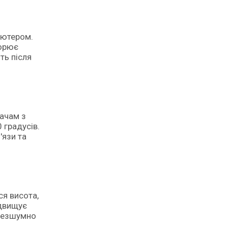
п'ютером.
ворює
ть після
вачам з
 градусів.
'язи та
ся висота,
ідвищує
 безшумно