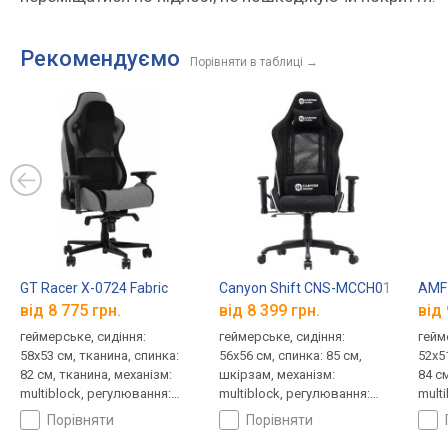
Рекомендуємо
Порівняти в таблиці
→
GT Racer X-0724 Fabric
Canyon Shift CNS-MCCH01
AMF 
від 8 775 грн.
від 8 399 грн.
від 
геймерське, сидіння:
геймерське, сидіння:
гейм
58x53 см, тканина, спинка:
56x56 см, спинка: 85 см,
52x5
82 см, тканина, механізм:
шкірзам, механізм:
84 с
multiblock, регулювання:
multiblock, регулювання:
mult
нахилу, висоти, жорсткості
нахилу, висоти, жорсткості
нахи
порівняти
порівняти