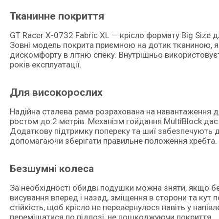
Тканинне покриття
GT Racer X-0732 Fabric XL — крісло формату Big Size д
Зовні модель покрита приємною на дотик тканиною, яка
дискомфорту в літню спеку. Внутрішньо використовуєть
років експлуатації.
Для високорослих
Надійна сталева рама розрахована на навантаження до
ростом до 2 метрів. Механізм гойдання MultiBlock дає
Додаткову підтримку попереку та шиї забезпечують д
допомагаючи зберігати правильне положення хребта.
Безшумні колеса
За необхідності обидві подушки можна зняти, якщо бе
висування вперед і назад, зміщення в сторони та кут
стійкість, щоб крісло не перевернулося навіть у нап
переміщатися по підлозі, не пошкоджуючи покриття.