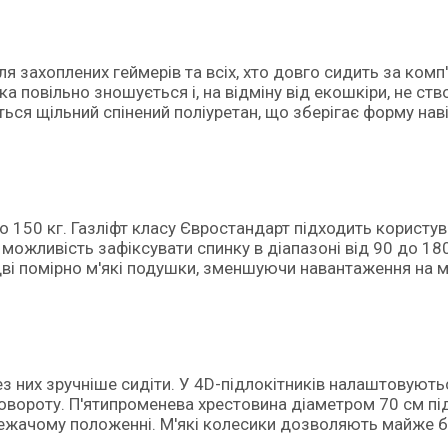
ля захоплених геймерів та всіх, хто довго сидить за ком
 повільно зношується і, на відміну від екошкіри, не ст
ся щільний спінений поліуретан, що зберігає форму наві
 150 кг. Газліфт класу Євростандарт підходить користу
 можливість зафіксувати спинку в діапазоні від 90 до 180
ві помірно м'які подушки, зменшуючи навантаження на м
з них зручніше сидіти. У 4D-підлокітників налаштовують
 повороту. П'ятипроменева хрестовина діаметром 70 см п
івлежачому положенні. М'які колесики дозволяють майже