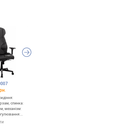
8007
GT Racer X-8702
GT Racer X-5166 Fab
рн.
від 7 799 грн.
від 7 350 грн.
сидіння:
геймерське, сидіння:
геймерське, сидіння:
ірзам, спинка:
58x53 см, шкірзам, спинка:
58x53 см, тканина, сп
м, механізм:
82 см, шкірзам, механізм:
82 см, тканина, механ
регулювання:
multiblock, регулювання:
multiblock, регулюва
ти, жорсткості
нахилу, висоти, жорсткості
нахилу, висоти, жорс
яти
порівняти
порівняти