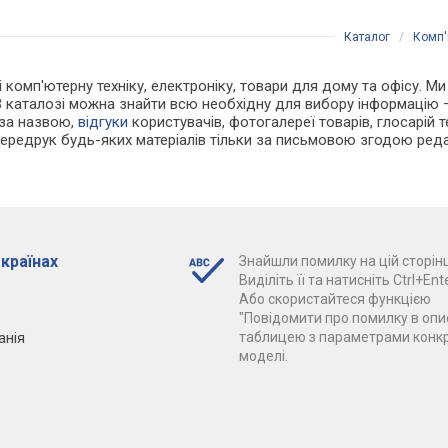
Каталог
/
Комп'
і комп'ютерну техніку, електроніку, товари для дому та офісу. М
В каталозі можна знайти всю необхідну для вибору інформацію
 за назвою,
відгуки
користувачів, фотогалереї товарів, глосарій те
Передрук будь-яких матеріалів тільки за письмовою згодою реда
 країнах
Знайшли помилку на цій сторінц
Виділіть її та натисніть Ctrl+Ente
Або скористайтеся функцією
"Повідомити про помилку в опис
анія
таблицею з параметрами конк
моделі.