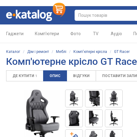
Гаджети
Комп'ютери
Фото
TV
Аудіо
П
Каталог
/
Дім і ремонт
/
Меблі
/
Комп'ютерні крісла
/
GT Racer
Комп'ютерне крісло GT Racer
ДЕ КУПИТИ
ОПИС
ВІДГУКИ
ПОСТАВИТИ ЗАП
1