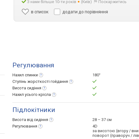
З нами більше 10-ти років
(Київ)
Поскаржитись
в список
додати до порівняння
Регулювання
Нахил
спинки
180°
Ступінь жорсткості
гойдання
Висота
сидіння
Нахил усього
крісла
Підлокітники
Висота від
сидіння
28 – 37 см
Регулювання
4D
за висотою (вгору / вни
поворот (праворуч / лі