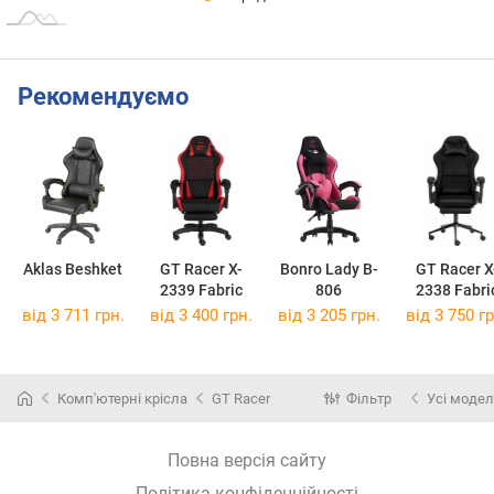
Рекомендуємо
Aklas Beshket
GT Racer X-
Bonro Lady B-
GT Racer X
2339 Fabric
806
2338 Fabri
від 3 711 грн.
від 3 400 грн.
від 3 205 грн.
від 3 750 гр
Комп'ютерні крісла
GT Racer
Фільтр
Усі модел
Повна версія сайту
Політика конфіденційності