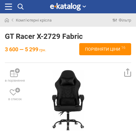
Комп'ютерні крісла
Фільтр
Шукали
раніше
GT Racer X-2729 Fabric
16
3 600 — 5 299
ПОРІВНЯТИ ЦІНИ
грн.
в порівняння
в список