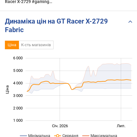
Racer X-2729 #gaming
#chair #gamingsetup
#unboxing #game #
Динаміка цін на GT Racer X-2729
Fabric
Ціна
К-сть магазинів
6 000
 000
 000
0
5 000
4 000
Ціна
1 000
3 000
2 000
1 000
Січ. 2027
Лип.
Січ. 2026
Лип.
L
Мінімальна
Середня
Максимальна