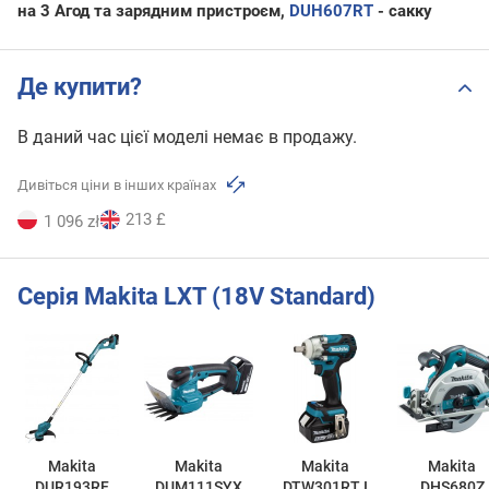
на 3 Агод та зарядним пристроєм,
DUH607RT
- сакку
Де купити?
В даний час цієї моделі немає в продажу.
Дивіться ціни в інших країнах
213 £
1 096 zł
Серія Makita LXT (18V Standard)
Makita
Makita
Makita
Makita
DUR193RF
DUM111SYX
DTW301RTJ
DHS680Z