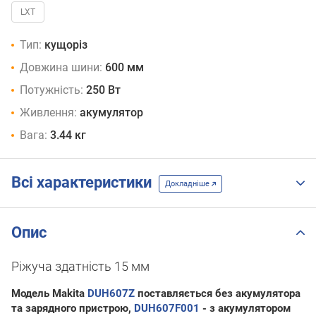
акк.
LXT
відсутній
Тип:
кущоріз
Довжина шини:
600 мм
Потужність:
250 Вт
Живлення:
акумулятор
Вага:
3.44 кг
Всі характеристики
Докладніше
Опис
Ріжуча здатність 15 мм
Модель Makita
DUH607Z
поставляється без акумулятора
та зарядного пристрою,
DUH607F001
- з акумулятором