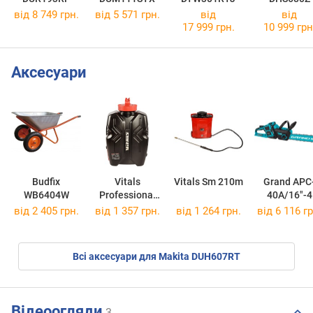
від 8 749 грн.
від 5 571 грн.
від
від
17 999 грн.
10 999 грн
Аксесуари
Budfix
Vitals
Vitals Sm 210m
Grand APC
WB6404W
Professional
40A/16"-4
Sm 312omb
Professiona
від 2 405 грн.
від 1 357 грн.
від 1 264 грн.
від 6 116 гр
Всі аксесуари для Makita DUH607RT
Відеоогляди
3