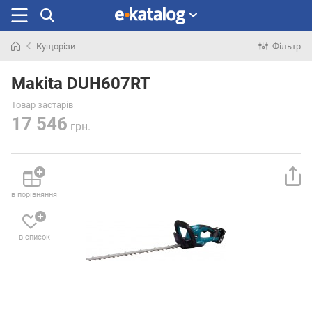
Кущорізи
Фільтр
Шукали
раніше
Makita DUH607RT
Товар застарів
17 546
грн.
в порівняння
в список