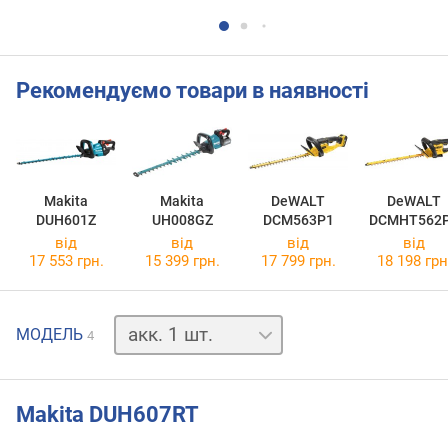
Рекомендуємо товари в наявності
Makita
Makita
DeWALT
DeWALT
DUH601Z
UH008GZ
DCM563P1
DCMHT562
від
від
від
від
17 553 грн.
15 399 грн.
17 799 грн.
18 198 грн
акк.
МОДЕЛЬ
4
1
шт.
акк.
1
Makita DUH607RT
шт.