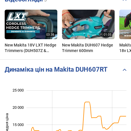
New Makita 18V LXT Hedge
New Makita DUH607 Hedge
Makit
Trimmers (DUH507Z &
Trimmer 600mm
18v L
DUH607Z) | UK Planet Tools
Динаміка цін на Makita DUH607RT
25 000
 000
 000
0
20 000
Середня ціна
15 000
10 000