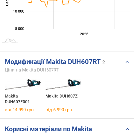
10 000
5 000
2024
2026
2027
2025
L
Модификації Makita DUH607RT
2
Ціни на Makita DUH607RT
Makita
Makita DUH607Z
DUH607F001
від 14 990 грн.
від 6 990 грн.
Корисні матеріали по Makita