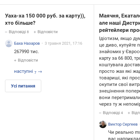
Уаха-ха 150 000 руб. за карту)),
Маячня, Екатал
хто більше?
але наші Дистр
рейтейлери про
Відповіді
Відповісти
8
Ідіотизм, якщо ду
Баха Назаров
3 травня 2021, 17:16
це диво, купуйте 
знайомих у Євросо
267990 тис.
карту за 66 800, т
Відповісти
коштувала достав
просто жах які жад
наступні
→
7
товариші, які про
окупити свої витр
Усі питання
знецінення попере
вони перетримали 
через ту ж непомі
Відповіді
Відп
4
Виктор Сергеев
Чи реально ms
вас наприкла