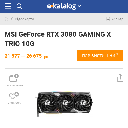
Відеокарти
Фільтр
Шукали
раніше
MSI GeForce RTX 3080 GAMING X
TRIO 10G
3
21 577 — 26 675
ПОРІВНЯТИ ЦІНИ
грн.
в порівняння
в список