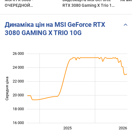
ОЧЕРЕДНОЙ
RTX 3080 Gaming X Trio 10
ГОВНООБЗОР
ГБ ➤ Распаковка и полный
обзор
Динаміка цін на MSI GeForce RTX
3080 GAMING X TRIO 10G
26 000
 000
 000
 000
24 000
Середня ціна
22 000
16 000
20 000
18 000
16 000
2024
2027
2025
2026
L