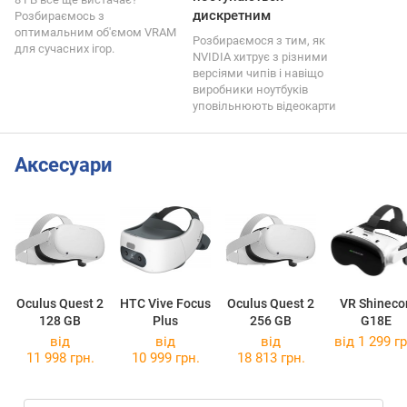
дискретним
Розбираємось з
оптимальним об'ємом VRAM
Розбираємося з тим, як
для сучасних ігор.
NVIDIA хитрує з різними
версіями чипів і навіщо
виробники ноутбуків
уповільнюють відеокарти
Аксесуари
Oculus Quest 2
HTC Vive Focus
Oculus Quest 2
VR Shineco
128 GB
Plus
256 GB
G18E
від
від
від
від 1 299 гр
11 998 грн.
10 999 грн.
18 813 грн.