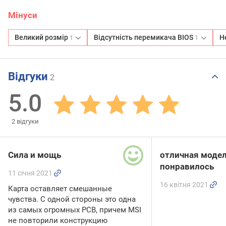
Мінуси
Великий розмір
Відсутність перемикача BIOS
Н
1
1
Відгуки
2
5.0
2
відгуки
Сила и мощь
отличная модел
понравилось
11 січня 2021
16 квітня 2021
Карта оставляет смешанные
чувства. С одной стороны это одна
из самых огромных PCB, причем MSI
не повторили конструкцию