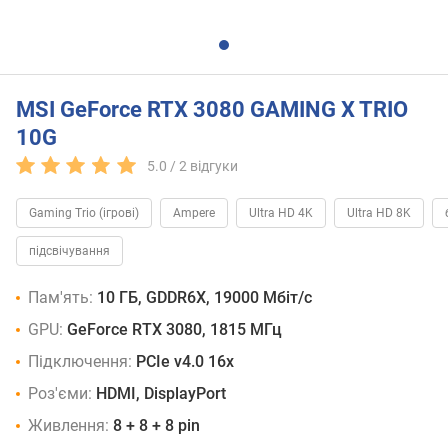
MSI GeForce RTX 3080 GAMING X TRIO
10G
5.0 /
2
відгуки
Gaming Trio (ігрові)
Ampere
Ultra HD 4K
Ultra HD 8K
підсвічування
Пам'ять:
10 ГБ, GDDR6X, 19000 Мбіт/с
GPU:
GeForce RTX 3080, 1815 МГц
Підключення:
PCIe v4.0 16x
Роз'єми:
HDMI, DisplayPort
Живлення:
8 + 8 + 8 pin