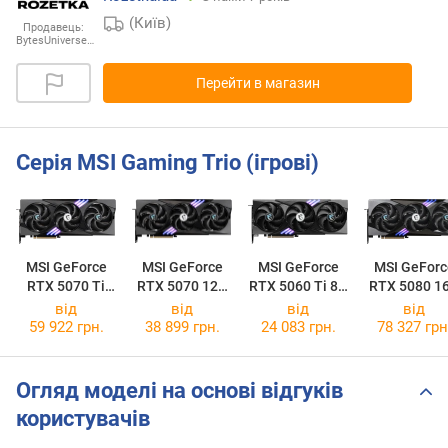
(Київ)
Продавець:
BytesUniverse…
Перейти в магазин
Серія MSI Gaming Trio (ігрові)
MSI GeForce
MSI GeForce
MSI GeForce
MSI GeForc
RTX 5070 Ti
RTX 5070 12G
RTX 5060 Ti 8G
RTX 5080 1
16G GAMING
GAMING TRIO
GAMING TRIO
GAMING TR
від
від
від
від
TRIO OC
OC
OC
OC
59 922 грн.
38 899 грн.
24 083 грн.
78 327 грн
Огляд моделі на основі відгуків
користувачів