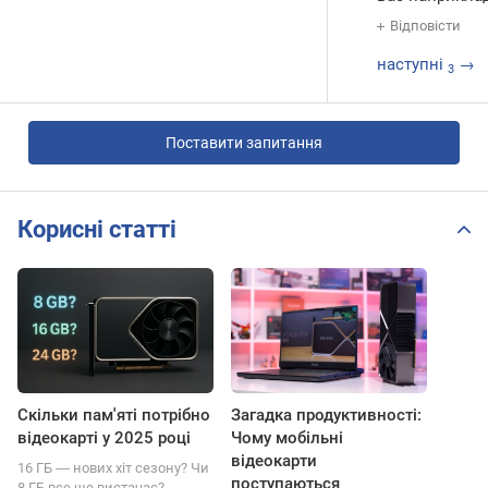
Відповісти
наступні
→
3
Поставити запитання
Корисні статті
Скільки пам'яті потрібно
Загадка продуктивності:
відеокарті у 2025 році
Чому мобільні
відеокарти
16 ГБ ― нових хіт сезону? Чи
поступаються
8 ГБ все ще вистачає?