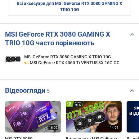
Всі аксесуари для MSI GeForce RTX 3080 GAMING X
TRIO 10G
MSI GeForce RTX 3080 GAMING X
TRIO 10G часто порівнюють
MSI GeForce RTX 3080 GAMING X TRIO 10G
vs
MSI GeForce RTX 4060 Ti VENTUS 3X 16G OC
Відеоогляди
5
MSI RTX 3080 -
Видеокарта MSI GeForce
Як ви