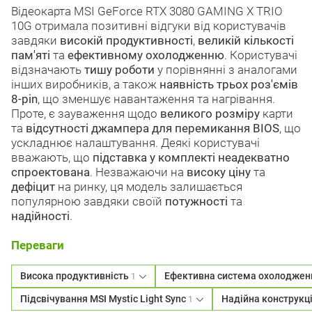
Відеокарта MSI GeForce RTX 3080 GAMING X TRIO
10G отримала позитивні відгуки від користувачів
завдяки
високій продуктивності
,
великій кількості
пам'яті
та
ефективному охолодженню
. Користувачі
відзначають
тишу роботи
у порівнянні з аналогами
інших виробників, а також
наявність трьох роз'ємів
8-pin
, що зменшує навантаження та нагрівання.
Проте, є зауваження щодо
великого розміру
карти
та
відсутності джампера для перемикання BIOS
, що
ускладнює налаштування. Деякі користувачі
вважають, що
підставка у комплекті неадекватно
спроектована
. Незважаючи на
високу ціну
та
дефіцит
на ринку, ця модель залишається
популярною завдяки своїй
потужності
та
надійності
.
Переваги
Висока продуктивність
Ефективна система охолодже
1
Підсвічування MSI Mystic Light Sync
Надійна конструкц
1