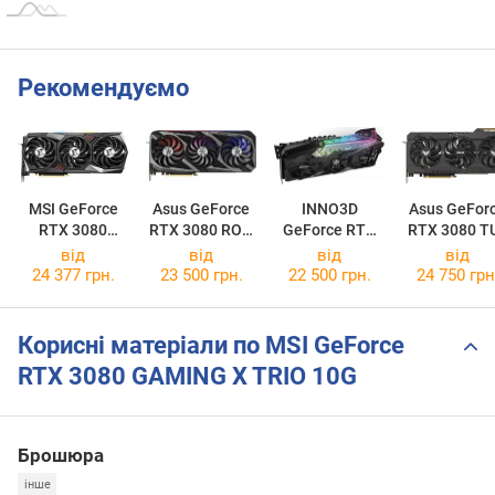
Рекомендуємо
MSI GeForce
Asus GeForce
INNO3D
Asus GeFor
RTX 3080
RTX 3080 ROG
GeForce RTX
RTX 3080 T
GAMING Z
Strix V2
3080 ICHILL X4
OC V2 LH
від
від
від
від
TRIO 10G LHR
Gaming OC
LHR
24 377 грн.
23 500 грн.
22 500 грн.
24 750 грн
LHR
Корисні матеріали по MSI GeForce
RTX 3080 GAMING X TRIO 10G
Брошюра
інше