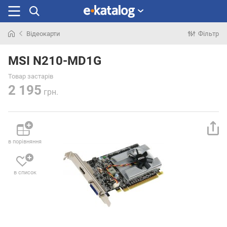
Відеокарти
Фільтр
Шукали
раніше
MSI N210-MD1G
Товар застарів
2 195
грн.
в порівняння
в список