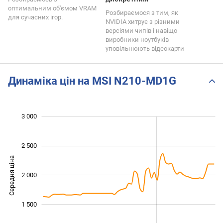
оптимальним об'ємом VRAM
Розбираємося з тим, як
для сучасних ігор.
NVIDIA хитрує з різними
версіями чипів і навіщо
виробники ноутбуків
уповільнюють відеокарти
Динаміка цін на MSI N210-MD1G
 200
 400
 500
800
500
0
3 000
2 500
Середня ціна
2 000
1 200
1 500