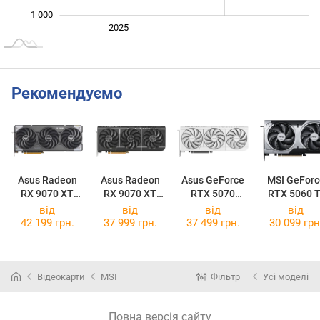
1 000
Січ. 2025
2027
2026
2025
L
Рекомендуємо
Asus Radeon
Asus Radeon
Asus GeForce
MSI GeForc
RX 9070 XT
RX 9070 XT
RTX 5070
RTX 5060 T
TUF Gaming
Prime OC 16GB
Prime OC White
16G VENTU
від
від
від
від
OC 16GB
2X OC PLU
42 199 грн.
37 999 грн.
37 499 грн.
30 099 грн
Відеокарти
MSI
Фільтр
Усі моделі
Повна версія сайту