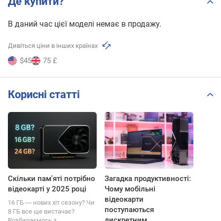
Де купити?
В даний час цієї моделі немає в продажу.
Дивіться ціни в інших країнах
$45
75 £
Корисні статті
Скільки пам'яті потрібно
Загадка продуктивності:
відеокарті у 2025 році
Чому мобільні
відеокарти
16 ГБ ― нових хіт сезону? Чи
поступаються
8 ГБ все ще вистачає?
дискретним
Розбираємось з