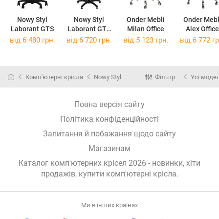
Nowy Styl
Nowy Styl
Onder Mebli
Onder Mebl
Laborant GTS
Laborant GTS
Milan Office
Alex Office
Ring Base
від 6 480 грн.
від 6 720 грн.
від 5 123 грн.
від 6 772 гр
Комп'ютерні крісла
Nowy Styl
Фільтр
Усі модел
Повна версія сайту
Політика конфіденційності
Запитання й побажання щодо сайту
Магазинам
Каталог комп'ютерних крісел 2026 - новинки, хіти
продажів,
купити комп'ютерні крісла
.
Ми в інших країнах