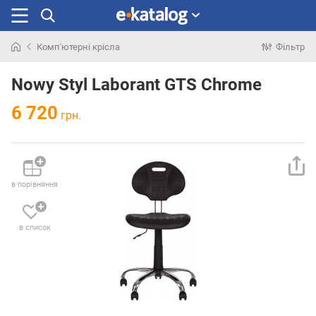
Комп'ютерні крісла
Фільтр
Шукали
раніше
Nowy Styl Laborant GTS Chrome
6 720
грн.
в порівняння
в список