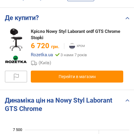
Де купити?
Крісло Nowy Styl Laborant ordf GTS Chrome
Stopki
6 720
грн.
Rozetka.ua
З нами 7 років
(Київ)
Перейти в магазин
Динаміка цін на Nowy Styl Laborant
GTS Chrome
7 500
 500
 000
 000