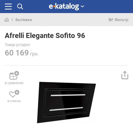
Вытяжки
Фильтр
Искали
раньше
Afrelli Elegante Sofito 96
Товар устарел
60 169
грн.
в сравнение
в список