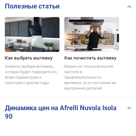
Полезные статьи
Как выбрать вытяжку
Как почистить вытяжку
Секреты выбора вытяжки,
Важно не только внешняя
которая будет подходить по
чистота и
всем параметрам и
привлекательность
прослужит долгие годы
вытяжки, но и состояние ее
внутренних деталей
Динамика цен на Afrelli Nuvola Isola
90