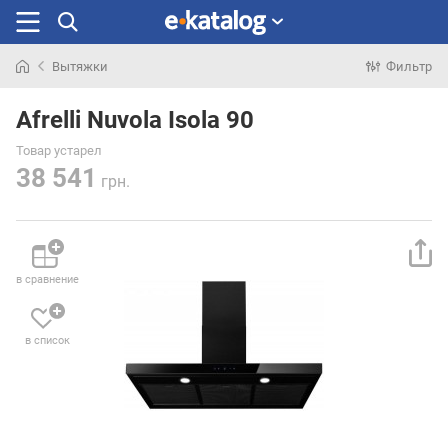
Вытяжки
Фильтр
Искали
раньше
Afrelli Nuvola Isola 90
Товар устарел
38 541
грн.
в сравнение
в список