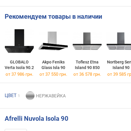
Рекомендуем товары в наличии
GLOBALO
Akpo Feniks
Toflesz Etna
Nortberg Se
Verta Isola 90.2
Glass Isla 90
Island 90 850
Island 90
от 37 986 грн.
от 37 550 грн.
от 36 578 грн.
от 39 585 гр
ЦВЕТ
1
Afrelli Nuvola Isola 90