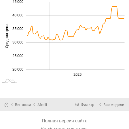
45 000
 000
 000
 000
 000
40 000
Средняя цена
35 000
20 000
30 000
25 000
20 000
2024
2026
2027
2025
L
Вытяжки
Afrelli
Фильтр
Все модели
Полная версия сайта