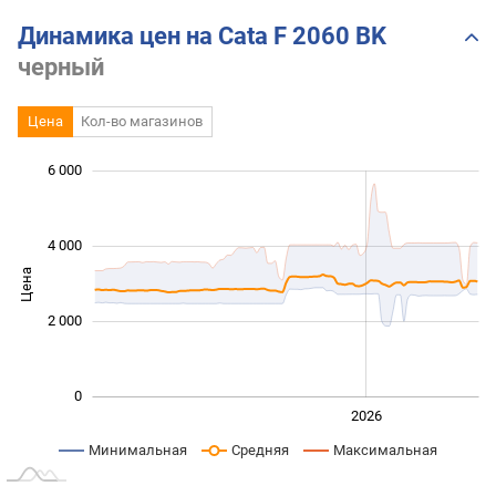
Динамика цен на Cata F 2060 BK
черный
Цена
Кол-во магазинов
6 000
 000
 000
 000
 000
 000
 000
4 000
Цена
1 000
2 000
0
2024
2025
2028
2026
L
Минимальная
Средняя
Максимальная