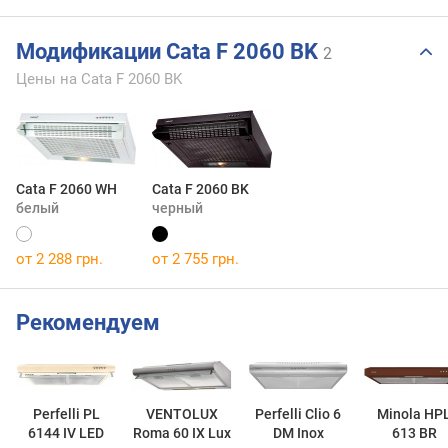
Модификации Cata F 2060 BK
2
Цены на Cata F 2060 BK
Cata F 2060 WH
Cata F 2060 BK
белый
черный
от 2 288 грн.
от 2 755 грн.
Рекомендуем
Perfelli PL
VENTOLUX
Perfelli Clio 6
Minola HP
6144 IV LED
Roma 60 IX Lux
DM Inox
613 BR