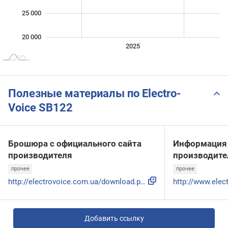
25 000
20 000
2024
2026
2027
2025
L
Полезные материалы по Electro-
Voice SB122
Брошюра с официального сайта
Информация 
производителя
производите
прочее
прочее
http://electrovoice.com.ua/download.php?120&name=%CF%EE%E4%...
Добавить ссылку