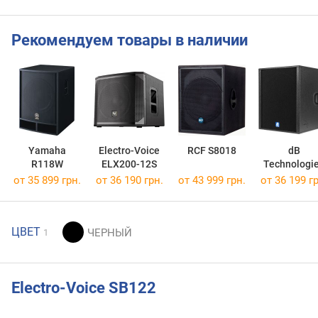
Рекомендуем товары в наличии
Yamaha
Electro-Voice
RCF S8018
dB
R118W
ELX200-12S
Technologi
Arena SW1
от 35 899 грн.
от 36 190 грн.
от 43 999 грн.
от 36 199 гр
ЦВЕТ
1
Electro-Voice SB122