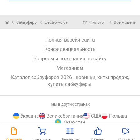
Сабвуферы
Electro-Voice
Фильтр
Все модели
Полная версия сайта
Конфиденциальность
Вопросы и пожелания по сайту
Магазинам
Каталог сабвуферов 2026 - новинки, хиты продаж,
купить сабвуферы
.
Мы в других странах
Украина
Великобритания
США
Польша
Казахстан
E-
© E-Katalog, 2026
НАВЕРХ
О модели
Где купить
Параметры
Отзывы
Спросить