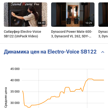
Сабвуфер Electro-Voice
Dynacord Power Mate 600-
Dynac
SB122 (UnPack Video)
3, Dynacord VL 262, SDY-
3, Dyn
Power , Electro Voice SB-
Power 
122, SB-122, видео обзор-1
122, 
Динамика цен на Electro-Voice SB122
45 000
 000
 000
 000
40 000
Средняя цена
35 000
20 000
30 000