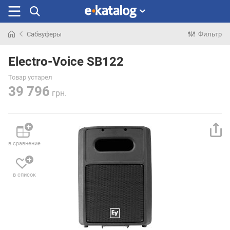
Сабвуферы
Фильтр
Искали
раньше
Electro-Voice SB122
Товар устарел
39 796
грн.
в сравнение
в список