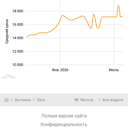
18 000
Средняя цена
16 000
10 000
14 000
12 000
10 000
Янв. 2027
Июль
Янв. 2026
Июль
L
Вытяжки
Elica
Фильтр
Все модели
Полная версия сайта
Конфиденциальность