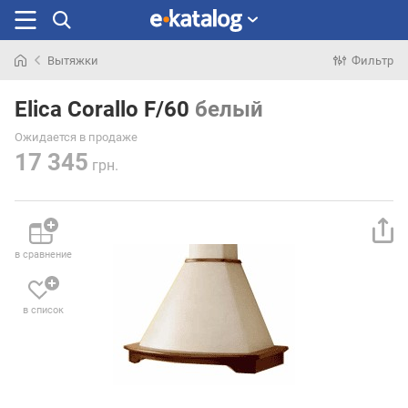
Вытяжки
Фильтр
Искали
раньше
Elica Corallo F/60
белый
Ожидается в продаже
17 345
грн.
в сравнение
в список