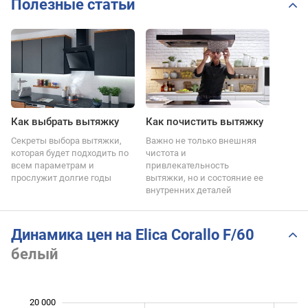
Полезные статьи
Как выбрать вытяжку
Как почистить вытяжку
Секреты выбора вытяжки,
Важно не только внешняя
которая будет подходить по
чистота и
всем параметрам и
привлекательность
прослужит долгие годы
вытяжки, но и состояние ее
внутренних деталей
Динамика цен на Elica Corallo F/60
белый
20 000
 000
 000
 000