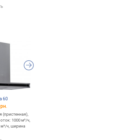
ть
сравнить
сравнить
a 60
Cata F 2060 WH
Cata G 45 X
грн.
от 2 288 грн.
от 3 697 грн.
 (пристенная),
пристенная / встраиваемая,
встраиваемая (в шка
оток: 1000 м³/ч,
козырьковая, поток: 380 м³/
полновстраиваемая,
 м³/ч, ширина
ч, ширина 60 см
390 м³/ч, ширина 51 
сравнить
сравнить