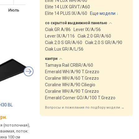
Elite 14 LUX WH/A/60
Elite 14 LUX GRVT/A60
Июль
Elite 14 PLUS IX/A/60
Еще модели
↓
со скрытой выдвижной
панелью
Ciak GR A/86
Lever IX/A/56
Lever IX/A/116
Ciak 2.0 GR/A/60
Ciak 2.0 S GR/A/60
Ciak 2.0 S GR/A/90
Ciak Lux GR/A/L/56
кантри
Tamaya Rail CRBR/A/60
Emerald WH/A/90 T.Grezzo
Coraline WH/A/60 T.Grezzo
Coraline WH/A/90 Ciliegio
Coraline WH/A/90 T.Grezzo
Emerald Corner GO/A/100 T.Grezzo
n H30 BL
Elica Illusion No Motor
Elica Illusion H30 W
Вопросы и пожелания по подбору модели →
BL/A/100
грн.
от 76 799 грн.
от 90 499 грн.
я (потолочная),
встраиваемая (потолочная),
встраиваемая (потол
ваемая, поток:
полновстраиваемая,
полновстраиваемая,
рина 100 см
ширина 100 см
770 м³/ч, ширина 100