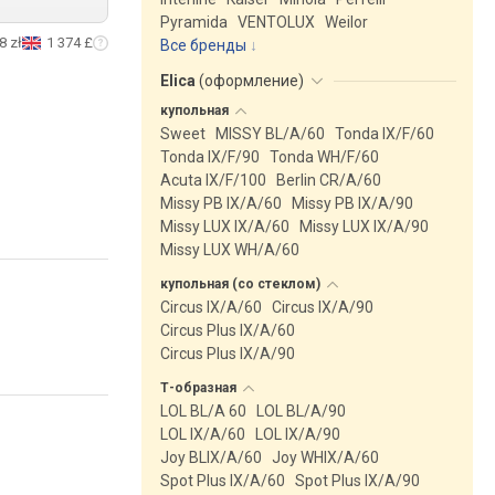
Pyramida
VENTOLUX
Weilor
8 zł
1 374 £
Все бренды
Elica
(
оформление
)
купольная
Sweet
MISSY BL/A/60
Tonda IX/F/60
Tonda IX/F/90
Tonda WH/F/60
Acuta IX/F/100
Berlin CR/A/60
Missy PB IX/A/60
Missy PB IX/A/90
Missy LUX IX/A/60
Missy LUX IX/A/90
Missy LUX WH/A/60
купольная (со
стеклом)
Circus IX/A/60
Circus IX/A/90
Circus Plus IX/A/60
Circus Plus IX/A/90
Т-образная
LOL BL/A 60
LOL BL/A/90
LOL IX/A/60
LOL IX/A/90
Joy BLIX/A/60
Joy WHIX/A/60
Spot Plus IX/A/60
Spot Plus IX/A/90