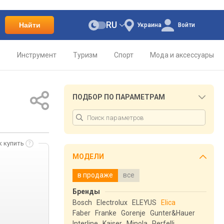
RU
Найти
Украина
Войти
о
Инструмент
Туризм
Спорт
Мода и аксессуары
ПОДБОР ПО ПАРАМЕТРАМ
к купить
МОДЕЛИ
в продаже
все
Бренды
Bosch
Electrolux
ELEYUS
Elica
Faber
Franke
Gorenje
Gunter&Hauer
Interline
Kaiser
Minola
Perfelli