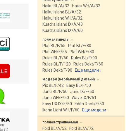
Haiku BL/A/32
Haiku WH/A/32
Haiku Island BL/A/32
Haiku Island WH/A/32
Kuadra Island IX/A/43
Kuadra Island IX/A/60
прямая
панель
Plat BL/F/55
Plat BL/F/80
Plat WH/F/55
Plat WH/F/80
Rules BL/F/60
Rules BL/F/90
Rules BL/F/120
Rules Dekt/F/60
Rules Dekt/F/90
Еще модели
↓
модерн (необычный
дизайн)
Pix BL/F/42
Easy BL/F/50
Juno BL/F/50
Juno IX/F/50
Juno WH/F/50
Wave IX/F/51
Easy UX IX/F/50
Edith Rock/F/50
Ikona Light WH/F/60
Еще модели
↓
полновстраиваемая
ец:
Fold BL/A/52
Fold BL/A/72
Ua