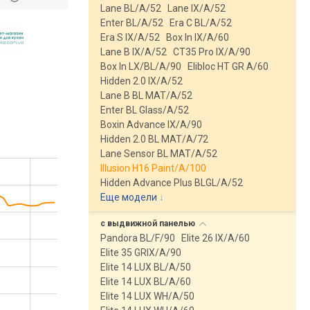
Lane BL/A/52
Lane IX/A/52
Enter BL/A/52
Era C BL/A/52
Era S IX/A/52
Box In IX/A/60
Lane B IX/A/52
CT35 Pro IX/A/90
Box In LX/BL/A/90
Elibloc HT GR A/60
Hidden 2.0 IX/A/52
Lane B BL MAT/A/52
Enter BL Glass/A/52
Boxin Advance IX/A/90
Hidden 2.0 BL MAT/A/72
Lane Sensor BL MAT/A/52
Illusion H16 Paint/A/100
Hidden Advance Plus BLGL/A/52
Еще модели
↓
с выдвижной
панелью
Pandora BL/F/90
Elite 26 IX/A/60
Elite 35 GRIX/A/90
Elite 14 LUX BL/A/50
Elite 14 LUX BL/A/60
Elite 14 LUX WH/A/50