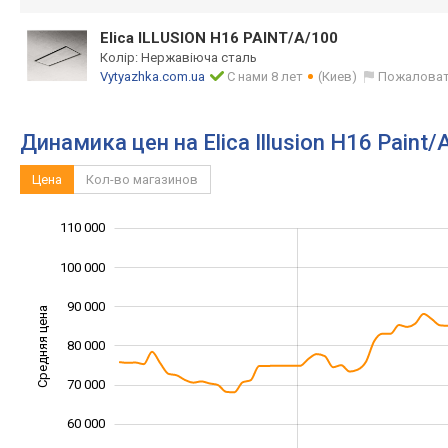
Elica ILLUSION H16 PAINT/A/100
Колір: Нержавіюча сталь
Vytyazhka.com.ua
С нами 8 лет
(Киев)
Пожаловат
Динамика цен на Elica Illusion H16 Paint/
Цена
Кол-во магазинов
110 000
120 000
30 000
40 000
100 000
90 000
Средняя цена
80 000
100 000
70 000
60 000