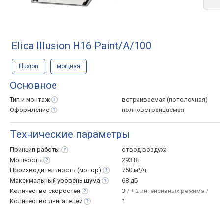
Elica Illusion H16 Paint/A/100
Illusion
мощная
Основное
Тип и
монтаж
встраиваемая (потолочная)
Оформление
полновстраиваемая
Технические параметры
Принцип
работы
отвод воздуха
Мощность
293 Вт
Производительность
(мотор)
750 м³/ч
Максимальный уровень
шума
68 дБ
Количество
скоростей
3
/ + 2 интенсивных режима /
Количество
двигателей
1