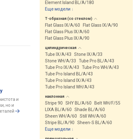
Element Island BL/A/180
Еще модели
↓
Т-образная (со
стеклом)
Flat Glass IX/A/60
Flat Glass IX/A/90
Flat Glass Plus IX/A/60
Flat Glass Plus IX/A/90
цилиндрическая
Tube IX/A/43
Stone IX/A/33
Stone WH/A/33
Tube Pro BL/A/43
Tube Pro IX/A/43
Tube Pro WH/A/43
Tube Pro Island BL/A/43
Tube Pro Island IX/A/43
Tube Pro Island WH/A/43
у
наклонная
чистота и
Stripe 90
SHY BL/A/60
Belt WH/F/55
и, но и
LIXA BL/A/60
Shade BL/A/60
деталей
Sheen WH/A/60
Still WH/A/60
Stripe BL/A/90
Sheen-S BL/A/60
Еще модели
↓
прямоугольная