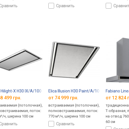
сравнить
сравнить
сравни
a Hilight-X H30 IX/A/100
Elica Illusion H30 Paint/A/100
Fabiano Line
8 499 грн.
от 74 999 грн.
от 12 824 
аиваемая (потолочная),
встраиваемая (потолочная),
традиционная
овстраиваемая, поток:
полновстраиваемая, поток:
Т-образная, п
м³/ч, ширина 100 см
770 м³/ч, ширина 100 см
на отвод 760
60 см
сравнить
сравнить