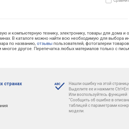
сравни
ую и компьютерную технику, электронику, товары для дома и офи
газинах. В каталоге можно найти всю необходимую для выбора
овара по названию,
отзывы
пользователей, фотогалереи товаров,
 многое другое. Перепечатка любых материалов только с пись
х странах
Нашли ошибку на этой страниц
Выделите ее и нажмите Ctrl+Ent
Или воспользуйтесь функцией
"Сообщить об ошибке в описан
ания
таблицей с параметрами конк
модели.