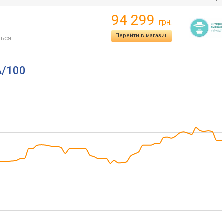
94 299
грн.
Перейти в магазин
ься
A/100