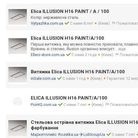
Elica ILLUSION H16 PAINT / A / 100
Колір: нержавіюча сталь
Vytyazhka.com.ua
С нами 8 лет
(Киев)
Пожаловат
Elica ILLUSION H16 PAINT/A/100
Перша витяжка, яку можна повністю приховати, плавно 
Врівень зі стелею, Illusion органічно вписуєт
... еще
Elleci-store.com.ua
С нами 2 года
(Киев)
Пожалов
Витяжка Elica ILLUSION H16 PAINT/A/100
inSale.com.ua
С нами 1 год
(Киев)
Гарантия: 12 мес
ELICA ILLUSION H16 PAINT/A/100
PointQ.com.ua
С нами 7 лет
(Киев)
Пожаловатьс
Стельова острівна витяжка Elica ILLUSION H1
фарбування
Маркетплейс:
Rozetka.ua
LidGroupUa
С нами 7 лет