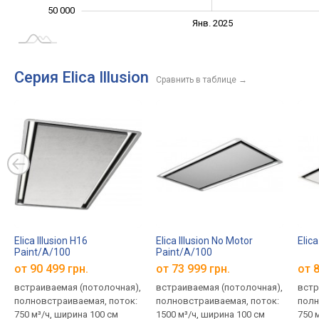
50 000
Янв. 2027
Июль
Янв. 2025
L
Серия Elica Illusion
Сравнить в таблице
→
Elica Illusion H16
Elica Illusion No Motor
Elic
Paint/A/100
Paint/A/100
от 90 499 грн.
от 73 999 грн.
от 8
встраиваемая (потолочная),
встраиваемая (потолочная),
встр
полновстраиваемая, поток:
полновстраиваемая, поток:
полн
750 м³/ч, ширина 100 см
1500 м³/ч, ширина 100 см
750 