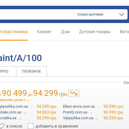
только вытяжки
товая техника
Климат
Дом
Детские товары
Авт
aint/A/100
ПРОС
ПОЛЕЗНОЕ
Ка
90 499
94 299
грн.
т
до
равнить цены
→
6
ytyazhka.com.ua
→
94 299 грн.
Elleci-store.com.ua
→
94 299 грн.
nSale.com.ua
→
94 063 грн.
PointQ.com.ua
→
90 499 грн.
ozetka.ua
→
94 299 грн.
Vytyazhka.com.ua
→
94 299 грн.
в список
добавить в сравнение