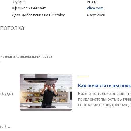
Глубина
50 см
Официальный сайт
elica.com
Дата добавления на E-Katalog
март 2020
потолка.
ристики и комплектацию товара
.
Как почистить вытяжк
я будет
Важно не только внешняя 
привлекательность вытяжк
состояние ее внутренних 
ны 6
→