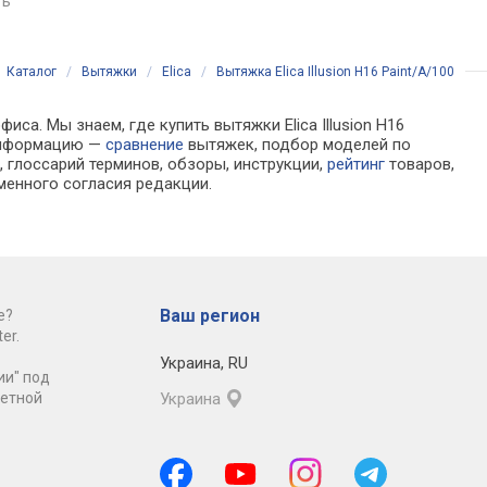
ть
Каталог
/
Вытяжки
/
Elica
/
Вытяжка Elica Illusion H16 Paint/A/100
са. Мы знаем, где купить вытяжки Elica Illusion H16
 информацию —
сравнение
вытяжек, подбор моделей по
 глоссарий терминов, обзоры, инструкции,
рейтинг
товаров,
менного согласия редакции.
Ваш регион
е?
er.
Украина
,
RU
ии" под
ретной
Украина