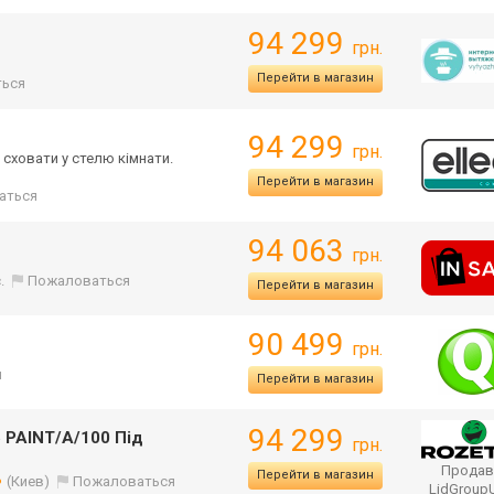
94 299
грн.
Перейти в магазин
ься
94 299
грн.
сховати у стелю кімнати.
Перейти в магазин
аться
94 063
грн.
.
Пожаловаться
Перейти в магазин
90 499
грн.
я
Перейти в магазин
94 299
6 PAINT/A/100 Під
грн.
Продав
Перейти в магазин
(Киев)
Пожаловаться
LidGroup