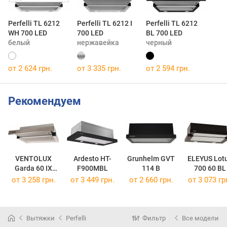
Perfelli TL 6212
Perfelli TL 6212 I
Perfelli TL 6212
WH 700 LED
700 LED
BL 700 LED
белый
нержавейка
черный
от 2 624 грн.
от 3 335 грн.
от 2 594 грн.
Рекомендуем
VENTOLUX
Ardesto HT-
Grunhelm GVT
ELEYUS Lot
Garda 60 IX
F900MBL
114 B
700 60 BL
700 LED
от 3 258 грн.
от 3 449 грн.
от 2 660 грн.
от 3 073 гр
Вытяжки
Perfelli
Фильтр
Все модели