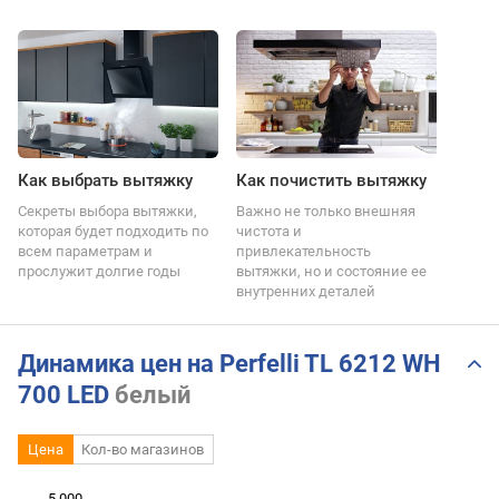
Как выбрать вытяжку
Как почистить вытяжку
Секреты выбора вытяжки,
Важно не только внешняя
которая будет подходить по
чистота и
всем параметрам и
привлекательность
прослужит долгие годы
вытяжки, но и состояние ее
внутренних деталей
Динамика цен на Perfelli TL 6212 WH
700 LED
белый
Цена
Кол-во магазинов
5 000
 000
 500
 500
 500
 000
500
0