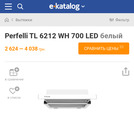
Вытяжки
Фильтр
Искали
раньше
Perfelli TL 6212 WH 700 LED
белый
33
2 624 — 4 038
СРАВНИТЬ ЦЕНЫ
грн.
в сравнение
в список