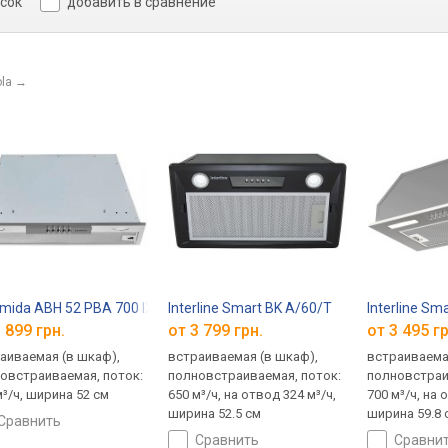
исок
добавить в сравнение
la
→
mida ABH 52 PBA 700 IX
Interline Smart BK A/60/T
Interline Sm
 899 грн.
от 3 799 грн.
от 3 495 гр
аиваемая (в шкаф),
встраиваемая (в шкаф),
встраиваема
овстраиваемая, поток:
полновстраиваемая, поток:
полновстраи
м³/ч, ширина 52 см
650 м³/ч, на отвод 324 м³/ч,
700 м³/ч, на 
ширина 52.5 см
ширина 59.8 
сравнить
сравнить
сравни