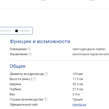
я кость
черный
Функции и возможности
Освещение
светодиодные лампы
Управление
кнопочные переключат
Общее
Диаметр
воздуховода
120 мм
Высота
(макс.)
17.5 см
Ширина
52.5 см
Глубина
27.5 см
Вес
3.5 кг
Страна
производства
Турция
Официальный сайт
minola.ua