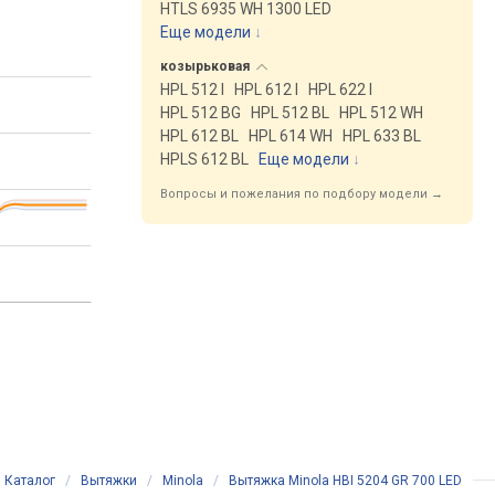
HTLS 6935 WH 1300 LED
Еще модели
↓
козырьковая
HPL 512 I
HPL 612 I
HPL 622 I
HPL 512 BG
HPL 512 BL
HPL 512 WH
HPL 612 BL
HPL 614 WH
HPL 633 BL
HPLS 612 BL
Еще модели
↓
Вопросы и пожелания по подбору модели →
Каталог
/
Вытяжки
/
Minola
/
Вытяжка Minola HBI 5204 GR 700 LED