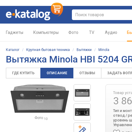
Гаджеты
Компьютеры
Фото
TV
Аудио
Бы
Каталог
/
Крупная бытовая техника
/
Вытяжки
/
Minola
Вытяжка Minola HBI 5204 G
ГДЕ КУПИТЬ
ОПИСАНИЕ
ОТЗЫВЫ
ЗАДАТЬ ВОП
Товар уст
3 8
Тип и мон
отвод / р
Фото
10
уровень ш
Управлени