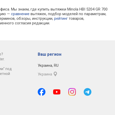
фиса. Мы знаем, где купить вытяжки Minola HBI 5204 GR 700
ацию —
сравнение
вытяжек, подбор моделей по параметрам,
ерминов, обзоры, инструкции,
рейтинг
товаров,
менного согласия редакции.
Ваш регион
е?
er.
Украина
,
RU
ии" под
ретной
Украина