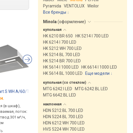
Pyramida
VENTOLUX
Weilor
Все бренды
Minola
(
оформление
)
купольная
HK 6210 BR 650
HK 5214 I 700 LED
HK 6214 I 700 LED
HK 5212 WH 700 LED
HK 5214 BL 700 LED
HK 5214 BR 700 LED
HK 5614 I 1000 LED
HK 6614 I 1000 LED
HK 5614 BL 1000 LED
Еще модели
↓
купольная (со
стеклом)
MTG 6242 I LED
MTG 6242 BL LED
art S WH A/60/T
Weilor WB 64 WH
Weilor WB 64 SS
MTG 6642 BL LED
н.
от 3 520 грн.
от 3 520 грн.
наклонная
я (в шкаф),
встраиваемая (в шкаф),
встраиваемая (в шка
HDN 5212 BL 700 LED
ваемая, поток:
полновстраиваемая, поток:
полновстраиваемая,
HDN 5224 BL 700 LED
отвод 301 м³/ч,
750 м³/ч, ширина 52 см
750 м³/ч, ширина 52 
HDN 6212 WH 700 LED
см
сравнить
сравнить
HVS 5224 WH 700 LED
ть