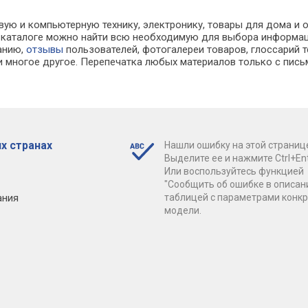
вую и компьютерную технику, электронику, товары для дома и о
. В каталоге можно найти всю необходимую для выбора информ
ванию,
отзывы
пользователей, фотогалереи товаров, глоссарий т
 многое другое. Перепечатка любых материалов только с пись
х странах
Нашли ошибку на этой страниц
Выделите ее и нажмите Ctrl+Ent
Или воспользуйтесь функцией
"Сообщить об ошибке в описан
ания
таблицей с параметрами конк
модели.