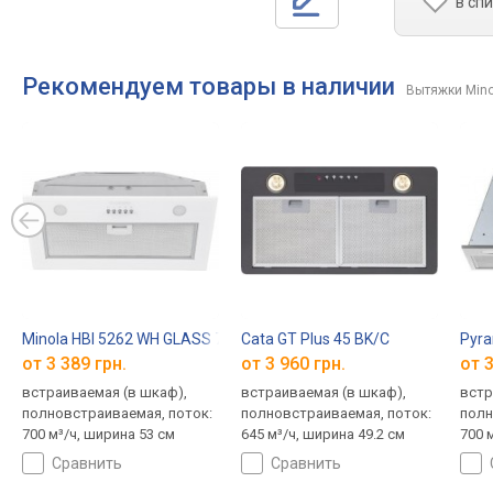
в сп
Рекомендуем товары в наличии
Вытяжки Mino
Minola HBI 5262 WH GLASS 700 LED
Cata GT Plus 45 BK/C
Pyra
от 3 389 грн.
от 3 960 грн.
от 3
встраиваемая (в шкаф),
встраиваемая (в шкаф),
встр
полновстраиваемая, поток:
полновстраиваемая, поток:
полн
700 м³/ч, ширина 53 см
645 м³/ч, ширина 49.2 см
700 
сравнить
сравнить