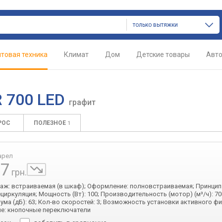
только вытяжки
товая техника
Климат
Дом
Детские товары
Авт
R 700 LED
графит
РОС
ПОЛЕЗНОЕ
1
арел
67
грн.
таж: встраиваемая (в шкаф); Оформление: полновстраиваемая; Принцип
ециркуляция; Мощность (Вт): 100; Производительность (мотор) (м³/ч): 70
ума (дБ): 63; Кол-во скоростей: 3; Возможность установки активного ф
е: кнопочные переключатели