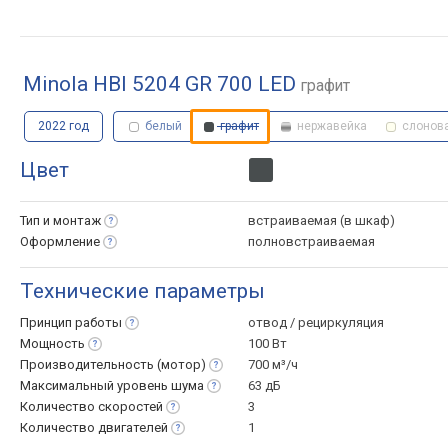
Minola HBI 5204 GR 700 LED
графит
2022 год
белый
графит
нержавейка
слонова
Цвет
Тип и
монтаж
встраиваемая (в шкаф)
Оформление
полновстраиваемая
Технические параметры
Принцип
работы
отвод / рециркуляция
Мощность
100 Вт
Производительность
(мотор)
700 м³/ч
Максимальный уровень
шума
63 дБ
Количество
скоростей
3
Количество
двигателей
1