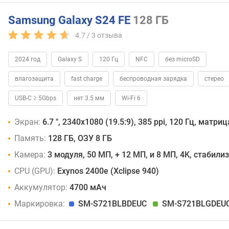
Samsung Galaxy S24 FE
128 ГБ
4.7 /
3
отзыва
2024 год
Galaxy S
120 Гц
NFC
без microSD
влагозащита
fast charge
беспроводная зарядка
стерео
USB-C ≥ 5Gbps
нет 3.5 мм
Wi-Fi 6
Экран:
6.7 ", 2340x1080 (19.5:9), 385 ppi, 120 Гц, мат
Память:
128 ГБ, ОЗУ 8 ГБ
Камера:
3 модуля, 50 МП, + 12 МП, и 8 МП, 4K, стабили
CPU (GPU):
Exynos 2400e (Xclipse 940)
Аккумулятор:
4700 мАч
Маркировка:
SM-S721BLBDEUC
SM-S721BLGDEU