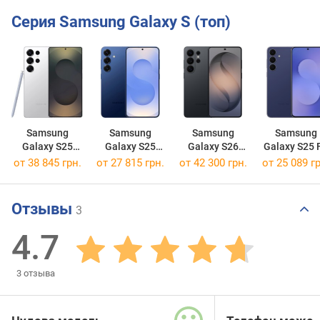
Серия Samsung Galaxy S (топ)
Samsung
Samsung
Samsung
Samsung
Galaxy S25
Galaxy S25
Galaxy S26
Galaxy S25 
Ultra 256GB
256GB
Ultra 256GB
256GB
от 38 845 грн.
от 27 815 грн.
от 42 300 грн.
от 25 089 гр
Отзывы
3
4.7
3
отзыва