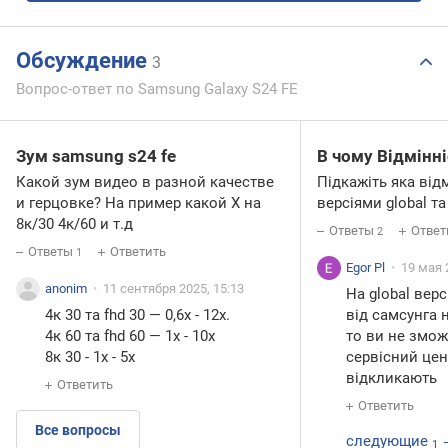
Обсуждение
3
Вопрос-ответ по Samsung Galaxy S24 FE
Зум samsung s24 fe
В чому Відмінні
Какой зум видео в разной качестве
Підкажіть яка від
и герцовке? На пример какой Х на
версіями global та
8к/30 4к/60 и т.д
Ответы
Ответ
2
Ответы
Ответить
1
Egor Pl
19 мая 
anonim
11 сентября 2025, 15:13
На global верс
4к 30 та fhd 30 — 0,6х - 12х.
від самсунга н
4к 60 та fhd 60 — 1x - 10x
то ви не змож
8к 30 - 1х - 5х
сервісний цен
відкликають
Ответить
Ответить
Все вопросы
следующие
1