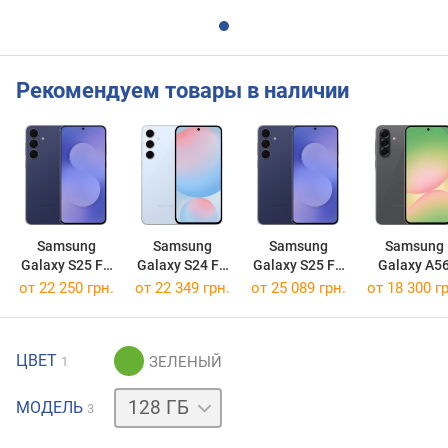
Рекомендуем товары в наличии
Samsung
Samsung
Samsung
Samsung
Galaxy S25 FE
Galaxy S24 FE
Galaxy S25 FE
Galaxy A5
128GB
256GB
256GB
256GB/12G
от 22 250 грн.
от 22 349 грн.
от 25 089 грн.
от 18 300 гр
ЦВЕТ
1
256 ГБ
512 ГБ
МОДЕЛЬ
3