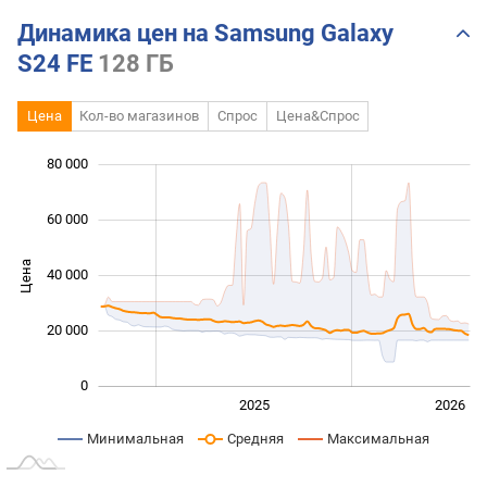
Динамика цен на Samsung Galaxy
S24 FE
128 ГБ
Цена
Кол-во магазинов
Спрос
Цена&Спрос
80 000
 000
 000
 000
 000
 000
 000
 000
60 000
Цена
40 000
10 000
20 000
0
2024
2027
2025
2026
L
Минимальная
Средняя
Максимальная