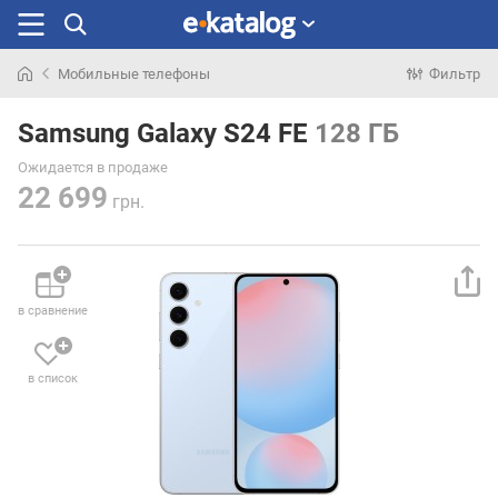
Мобильные телефоны
Фильтр
Искали
раньше
Samsung Galaxy S24 FE
128 ГБ
Ожидается в продаже
22 699
грн.
в сравнение
в список