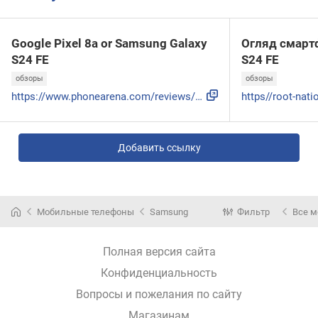
Google Pixel 8a or Samsung Galaxy
Огляд смарт
S24 FE
S24 FE
обзоры
обзоры
https://www.phonearena.com/reviews/google-pixel-8a-vs-samsu...
Добавить ссылку
Мобильные телефоны
Samsung
Фильтр
Все 
Полная версия сайта
Конфиденциальность
Вопросы и пожелания по сайту
Магазинам