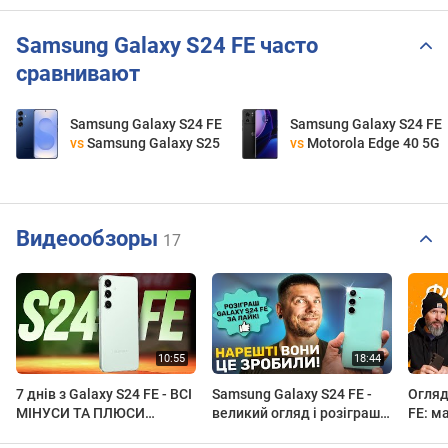
Samsung Galaxy S24 FE часто
сравнивают
Samsung Galaxy S24 FE
Samsung Galaxy S24 FE
vs
Samsung Galaxy S25
vs
Motorola Edge 40 5G
Видеообзоры
17
7 днів з Galaxy S24 FE - ВСІ
Samsung Galaxy S24 FE -
Огляд
МІНУСИ ТА ПЛЮСИ
великий огляд і розіграш
FE: м
смартфону для народу!
за вподобайку!