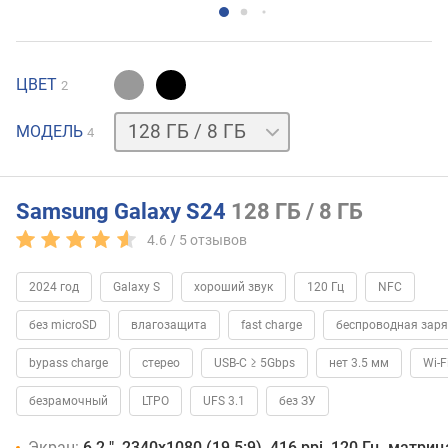
ЦВЕТ
2
256 ГБ
МОДЕЛЬ
4
/
8 ГБ
256 ГБ
/
12 ГБ
512 ГБ
Samsung Galaxy S24
128 ГБ / 8 ГБ
/
4.6 /
5
отзывов
8 ГБ
2024 год
Galaxy S
хороший звук
120 Гц
NFC
без microSD
влагозащита
fast charge
беспроводная зар
bypass charge
стерео
USB-C ≥ 5Gbps
нет 3.5 мм
Wi-F
безрамочный
LTPO
UFS 3.1
без ЗУ
Экран:
6.2 ", 2340x1080 (19.5:9), 416 ppi, 120 Гц, матр