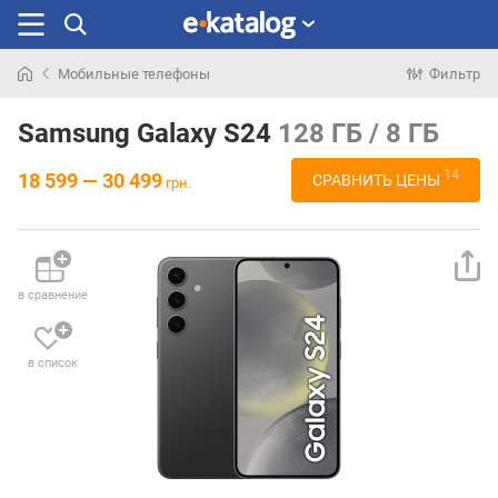
Мобильные телефоны
Фильтр
Искали
раньше
Samsung Galaxy S24
128 ГБ / 8 ГБ
14
18 599 — 30 499
СРАВНИТЬ ЦЕНЫ
грн.
в сравнение
в список