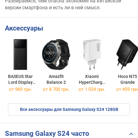
Разбираемся, чем опасна экономия на китайской
версии смартфона и есть ли в ней смысл.
Аксессуары
BASEUS Star
Amazfit
Xiaomi
Hoco N75
Lord Display
Balance 2
HyperCharge
Grande
22.5W 10000
Combo 120W
от 969 грн.
от 8 700 грн.
от 1 024 грн.
от 459 грн
Все аксессуары для Samsung Galaxy S24 128GB
Samsung Galaxy S24 часто