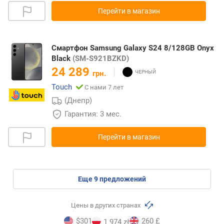
Перейти в магазин
Смартфон Samsung Galaxy S24 8/128GB Onyx
Black
(SM-S921BZKD)
24 289
грн.
Touch
С нами 7 лет
(Днепр)
Гарантия: 3 мес.
Перейти в магазин
eще
9
предложений
Цены в других странах
$301
260 £
1 974 zł