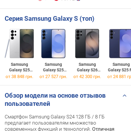
Серия Samsung Galaxy S (топ)
Samsung
Samsung
Samsung
Samsung
Galaxy S25
Galaxy S25
Galaxy S26
Galaxy S25 
Ultra 256GB
256GB
Ultra 256GB
256GB
от 38 848 грн.
от 27 527 грн.
от 42 300 грн.
от 24 881 гр
Обзор модели на основе отзывов
пользователей
Смартфон Samsung Galaxy S24 128 ГБ / 8 ГБ
предлагает пользователям множество
современных функций и технологий.
Отличная