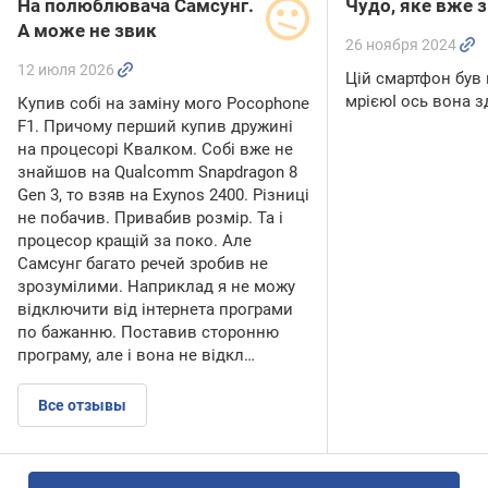
На полюблювача Самсунг.
Чудо, яке вже 
А може не звик
26 ноября 2024
12 июля 2026
Цій смартфон був
мрієюІ ось вона з
Купив собі на заміну мого Pocophone
F1. Причому перший купив дружині
на процесорі Квалком. Собі вже не
знайшов на Qualcomm Snapdragon 8
Gen 3, то взяв на Exynos 2400. Різниці
не побачив. Привабив розмір. Та і
процесор кращій за поко. Але
Самсунг багато речей зробив не
зрозумілими. Наприклад я не можу
відключити від інтернета програми
по бажанню. Поставив сторонню
програму, але і вона не відкл…
Все отзывы