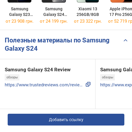
Samsung
Samsung
Xiaomi 13
Apple iPho
Galaxy S23
Galaxy S24
256GB/8GB
17 Pro 256
256GB
256GB/8GB
от 23 908 грн.
от 24 199 грн.
от 23 322 грн.
от 52 719 гр
Полезные материалы по Samsung
Galaxy S24
Samsung Galaxy S24 Review
Samsung Gala
обзоры
обзоры
https://www.trustedreviews.com/reviews/samsung-galaxy-s24
Добавить ссылку