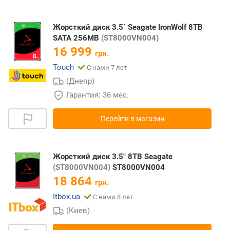
Жорсткий диск 3.5` Seagate IronWolf 8TB
SATA 256MB
(ST8000VN004)
16 999
грн.
Touch
С нами 7 лет
(Днепр)
Гарантия: 36 мес.
Перейти в магазин
Жорсткий диск 3.5" 8TB Seagate
(ST8000VN004)
ST8000VN004
18 864
грн.
Itbox.ua
С нами 8 лет
(Киев)