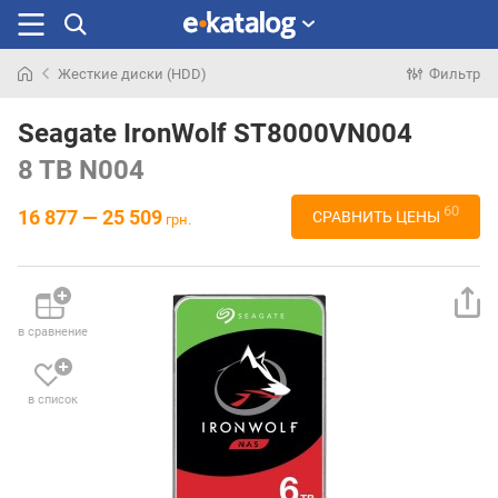
Жесткие диски (HDD)
Фильтр
Искали
раньше
Seagate IronWolf ST8000VN004
8 TB
N004
60
16 877 — 25 509
СРАВНИТЬ ЦЕНЫ
грн.
в сравнение
в список