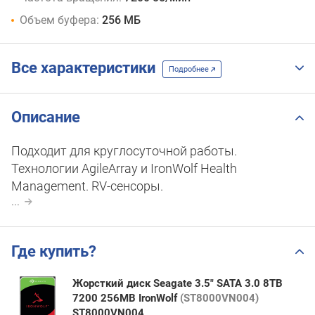
N0022
Объем буфера:
256 МБ
10
TB
12
TB
Все характеристики
Подробнее
Описание
Подходит для круглосуточной работы.
Технологии AgileArray и IronWolf Health
Management. RV-сенсоры.
...
Где купить?
Жорсткий диск Seagate 3.5" SATA 3.0 8TB
7200 256MB IronWolf
(ST8000VN004)
ST8000VN004