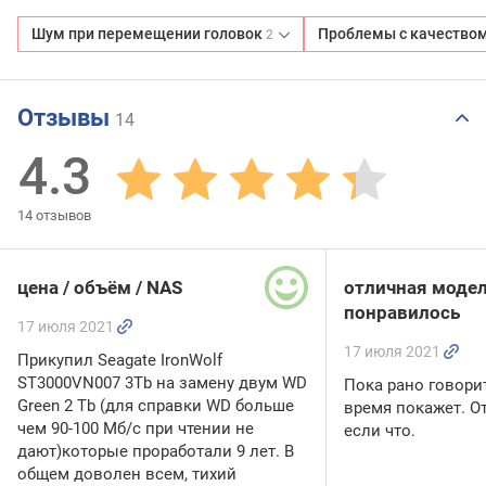
Шум при перемещении головок
Проблемы с качество
2
Отзывы
14
4.3
14
отзывов
цена / объём / NAS
отличная модел
понравилось
17 июля 2021
17 июля 2021
Прикупил Seagate IronWolf
ST3000VN007 3Tb на замену двум WD
Пока рано говори
Green 2 Tb (для справки WD больше
время покажет. 
чем 90-100 Мб/с при чтении не
если что.
дают)которые проработали 9 лет. В
общем доволен всем, тихий