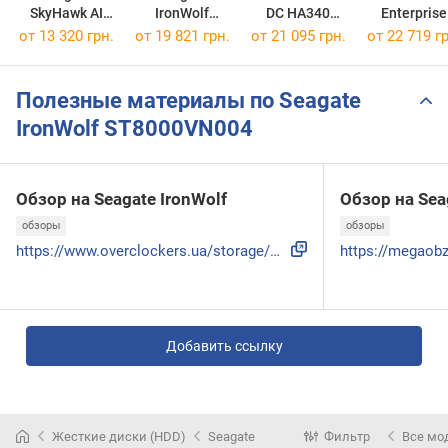
SkyHawk AI
IronWolf
DC HA340
Enterprise
ST8000VE001
ST8000VN0022
WUS721208BLE6L4
Class
от
13 320 грн.
от
19 821 грн.
от
21 095 грн.
от
22 719 гр
WD8004FR
Полезные материалы по Seagate
IronWolf ST8000VN004
Обзор на Seagate IronWolf
Обзор на Sea
обзоры
обзоры
https://www.overclockers.ua/storage/seagate-ironwolf-st1000...
Добавить ссылку
Жесткие диски (HDD)
Seagate
Фильтр
Все мо