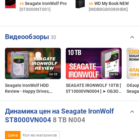
vs
Seagate IronWolf Pro
vs
WD My Book NEW
[ST8000NT001]
[WDBBGB0080HBK]
Видеообзоры
30
Seagate IronWolf HDD
SEAGATE IRONWOLF 10TB [
Обзор
Review - Happy Drives,
ST10000VN0004 ] ➤ ОБЗОР
Seaga
Happy Life
ЖЕСТКОГО ДИСКА
Флагм
Динамика цен на Seagate IronWolf
ST8000VN004
8 TB
N004
Цена
Кол-во магазинов