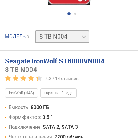
2
МОДЕЛЬ
9
TB
64/5900
2
TB
Seagate IronWolf ST8000VN004
256/5400
8 TB
N004
4
TB
4.3 /
14
отзывов
256/5400
6
IronWolf (NAS)
гарантия 3 года
TB
N001
Емкость:
8000 ГБ
6
Форм-фактор:
3.5 "
TB
N006
Подключение:
SATA 2, SATA 3
8
TB
Частота вращения:
7200 об/мин