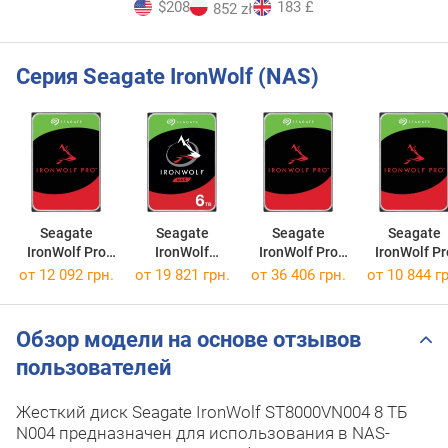
$208
183 £
852 zł
Серия Seagate IronWolf (NAS)
Seagate
Seagate
Seagate
Seagate
IronWolf Pro
IronWolf
IronWolf Pro
IronWolf Pr
ST8000NT001
ST8000VN0022
ST16000NT001
ST4000NT0
от
12 092 грн.
от
19 821 грн.
от
36 406 грн.
от
10 844 гр
Обзор модели на основе отзывов
пользователей
Жесткий диск Seagate IronWolf ST8000VN004 8 ТБ
N004 предназначен для использования в NAS-