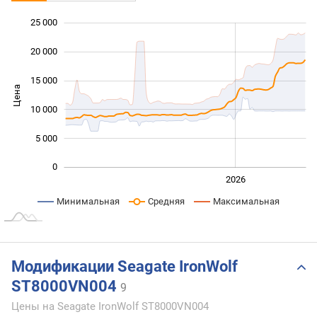
25 000
 000
 000
 000
20 000
15 000
Цена
10 000
10 000
5 000
0
2024
2025
2028
2026
L
Минимальная
Средняя
Максимальная
Модификации Seagate IronWolf
ST8000VN004
9
Цены на Seagate IronWolf ST8000VN004