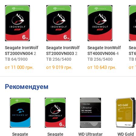
Seagate IronWolf
Seagate IronWolf
Seagate IronWolf
Sea
ST2000VN004
2
ST2000VN003
2
ST4000VN006
4
ST
TB
64/5900
TB
256/5400
TB
256/5400
TB
от 11 000 грн.
от 9 019 грн.
от 10 643 грн.
от 
Рекомендуем
Seagate
Seagate
WD Ultrastar
WD Gold