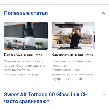
Полезные статьи
Как выбрать вытяжку
Как почистить вытяжку
Секреты выбора вытяжки,
Важно не только внешняя
которая будет подходить по
чистота и
всем параметрам и
привлекательность
прослужит долгие годы
вытяжки, но и состояние ее
внутренних деталей
Sweet Air Tornado 60 Glass Lux CH
часто сравнивают