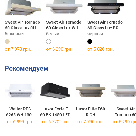
Sweet Air Tornado
Sweet Air Tornado
Sweet Air Tornado
60 Glass Lux CH
60 Glass Lux WH
60 Glass Lux BK
бежевый
белый
черный
от 7 970 грн.
от 6 290 грн.
от 5 820 грн.
Рекомендуем
Weilor PTS
Luxor Forte F
Luxor Elite F60
Sweet Air
6265 WH 1300
60 BK 1450 LED
R CH
Tornado 6
LED Strip
Glass Lux 
от 6 999 грн.
от 6 770 грн.
от 7 790 грн.
от 6 290 гр