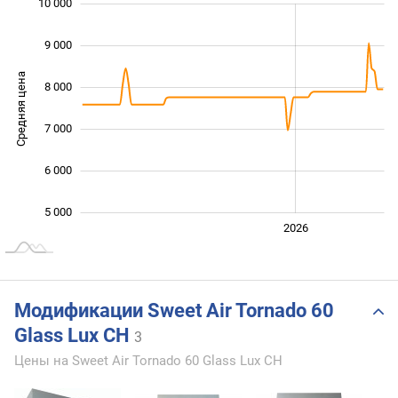
 000
 500
 500
 500
 000
 000
10 000
9 000
Средняя цена
8 000
10 000
7 000
6 000
5 000
2024
2025
2028
2026
L
Модификации Sweet Air Tornado 60
Glass Lux CH
3
Цены на Sweet Air Tornado 60 Glass Lux CH