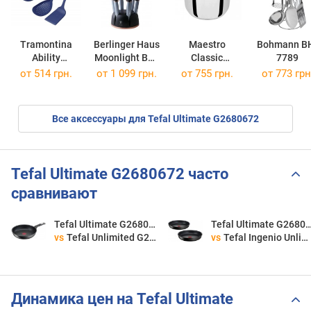
Tramontina
Berlinger Haus
Maestro
Bohmann B
Ability
Moonlight BH-
Classic
7789
25199/001
6242
MR3519-20
от 514 грн.
от 1 099 грн.
от 755 грн.
от 773 грн
Все аксессуары для Tefal Ultimate G2680672
Tefal Ultimate G2680672 часто
сравнивают
Tefal Ultimate G2680672
Tefal Ultimate G26
vs
Tefal Unlimited G2550472
vs
Tefal Ingenio Unlimited L7638942
Динамика цен на Tefal Ultimate