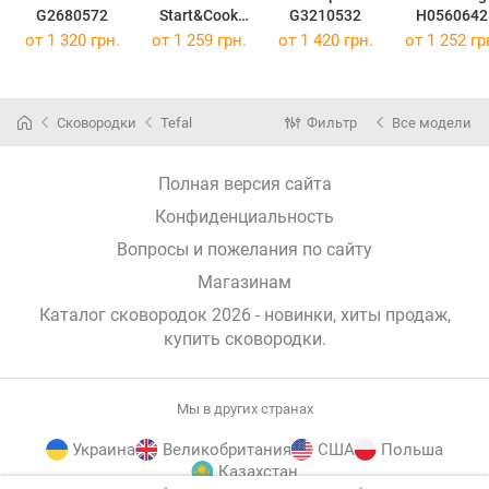
G2680572
Start&Cook
G3210532
H0560642
C2720653
от 1 320 грн.
от 1 259 грн.
от 1 420 грн.
от 1 252 гр
Сковородки
Tefal
Фильтр
Все модели
Полная версия сайта
Конфиденциальность
Вопросы и пожелания по сайту
Магазинам
Каталог сковородок 2026 - новинки, хиты продаж,
купить сковородки
.
Мы в других странах
Украина
Великобритания
США
Польша
Казахстан