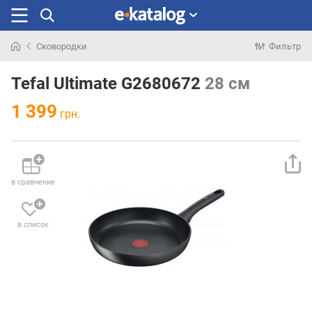
Сковородки
Фильтр
Искали
раньше
Tefal Ultimate G2680672
28 см
1 399
грн.
в сравнение
в список