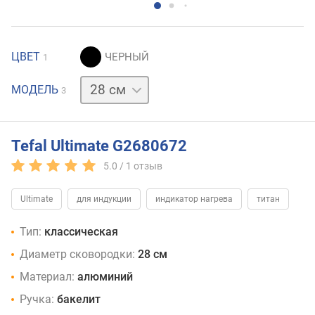
ЦВЕТ
1
26 см
30 см
МОДЕЛЬ
3
Tefal Ultimate G2680672
5.0 /
1
отзыв
Ultimate
для индукции
индикатор нагрева
титан
Тип:
классическая
Диаметр сковородки:
28 см
Материал:
алюминий
Ручка:
бакелит