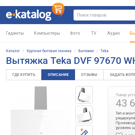
Гаджеты
Компьютеры
Фото
TV
Аудио
Бы
Каталог
/
Крупная бытовая техника
/
Вытяжки
/
Teka
Вытяжка Teka DVF 97670 
ГДЕ КУПИТЬ
ОПИСАНИЕ
ОТЗЫВЫ
ЗАДАТЬ ВОП
Товар уст
43 
Тип и мон
рециркуля
Производи
уровень шу