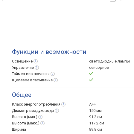
Функции и возможности
Освещение
светодиодные лампы
Управление
сенсорное
Таймер
выключения
Щелевое
всасывание
Общее
Класс
энергопотребления
A++
Диаметр
воздуховода
150 мм
Высота
(мин.)
91.2 см
Высота
(макс.)
117.2 см
Ширина
89.8 см