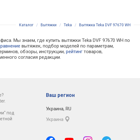
Каталог
/
Вытяжки
/
Teka
/
Вытяжка Teka DVF 97670 WH
офиса. Мы знаем, где купить вытяжки Teka DVF 97670 WH по
сравнение
вытяжек, подбор моделей по параметрам,
ерминов, обзоры, инструкции,
рейтинг
товаров,
менного согласия редакции.
Ваш регион
е?
er.
Украина
,
RU
ии" под
ретной
Украина