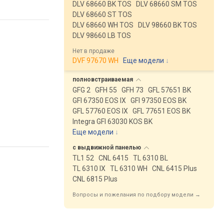
DLV 68660 BK TOS
DLV 68660 SM TOS
DLV 68660 ST TOS
DLV 68660 WH TOS
DLV 98660 BK TOS
DLV 98660 LB TOS
Нет в продаже
DVF 97670 WH
Еще модели
↓
полновстраиваемая
GFG 2
GFH 55
GFH 73
GFL 57651 BK
GFI 67350 EOS IX
GFI 97350 EOS BK
GFL 57760 EOS IX
GFL 77651 EOS BK
Integra GFI 63030 KOS BK
Еще модели
↓
с выдвижной
панелью
TL1 52
CNL 6415
TL 6310 BL
TL 6310 IX
TL 6310 WH
CNL 6415 Plus
CNL 6815 Plus
Вопросы и пожелания по подбору модели →