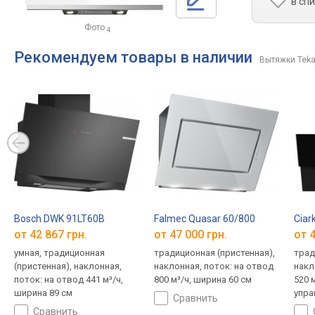
в сп
Фото
4
Рекомендуем товары в наличии
Вытяжки Tek
Bosch DWK 91LT60B
Falmec Quasar 60/800
Ciar
от 42 867 грн.
от 47 000 грн.
от 4
умная, традиционная
традиционная (пристенная),
трад
(пристенная), наклонная,
наклонная, поток: на отвод
накл
поток: на отвод 441 м³/ч,
800 м³/ч, ширина 60 см
520 м
ширина 89 см
упра
сравнить
сравнить