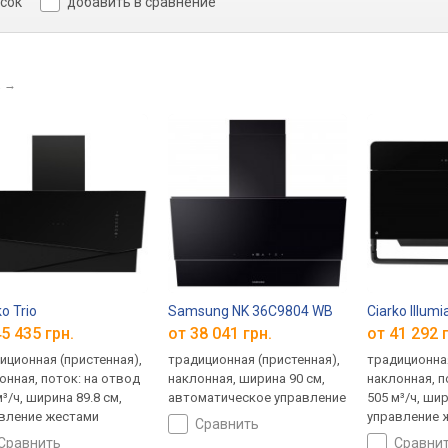
исок
добавить в сравнение
a
→
ko Trio
Samsung NK 36C9804 WB
Ciarko Illumi
5 435 грн.
от 38 041 грн.
от 41 292 
иционная (пристенная),
традиционная (пристенная),
традиционная
онная, поток: на отвод
наклонная, ширина 90 см,
наклонная, п
³/ч, ширина 89.8 см,
автоматическое управление
505 м³/ч, шир
вление жестами
управление 
сравнить
сравнить
сравни