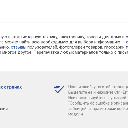
вую и компьютерную технику, электронику, товары для дома и 
алоге можно найти всю необходимую для выбора информацию —
ванию,
отзывы
пользователей, фотогалереи товаров, глоссарий т
 многое другое. Перепечатка любых материалов только с пись
х странах
Нашли ошибку на этой страниц
Выделите ее и нажмите Ctrl+Ent
Или воспользуйтесь функцией
"Сообщить об ошибке в описан
ания
таблицей с параметрами конк
модели.