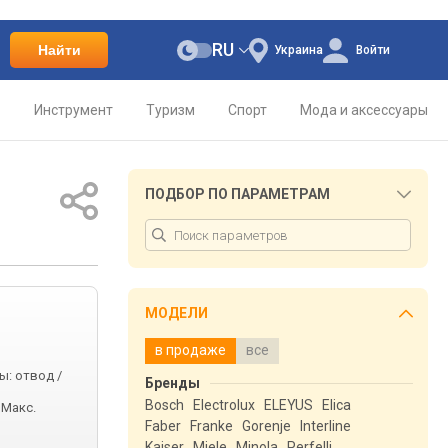
RU
Найти
Украина
Войти
о
Инструмент
Туризм
Спорт
Мода и аксессуары
ПОДБОР ПО ПАРАМЕТРАМ
МОДЕЛИ
в продаже
все
ы: отвод /
Бренды
Bosch
Electrolux
ELEYUS
Elica
 Макс.
Faber
Franke
Gorenje
Interline
Kaiser
Miele
Minola
Perfelli