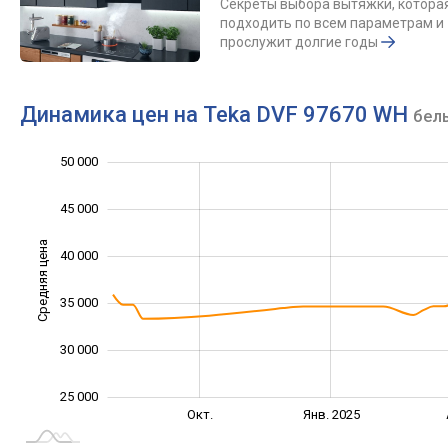
Секреты выбора вытяжки, котора
подходить по всем параметрам и
прослужит долгие годы
Динамика цен на Teka DVF 97670 WH
бел
50 000
15 000
20 000
55 000
45 000
Средняя цена
40 000
25 000
35 000
30 000
25 000
Июль
Апр.
Окт.
Янв. 2025
L