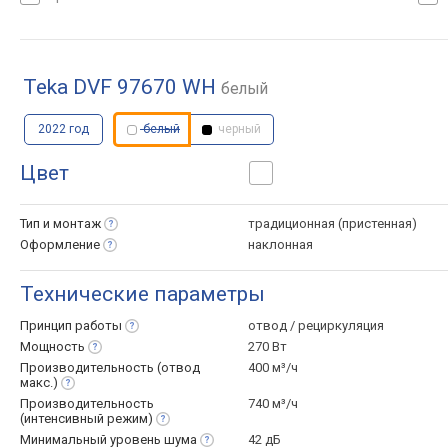
Teka DVF 97670 WH
белый
2022 год
белый
черный
Цвет
Тип и
монтаж
традиционная (пристенная)
Оформление
наклонная
Технические параметры
Принцип
работы
отвод / рециркуляция
Мощность
270 Вт
Производительность (отвод
400 м³/ч
макс.)
Производительность
740 м³/ч
(интенсивный
режим)
Минимальный уровень
шума
42 дБ