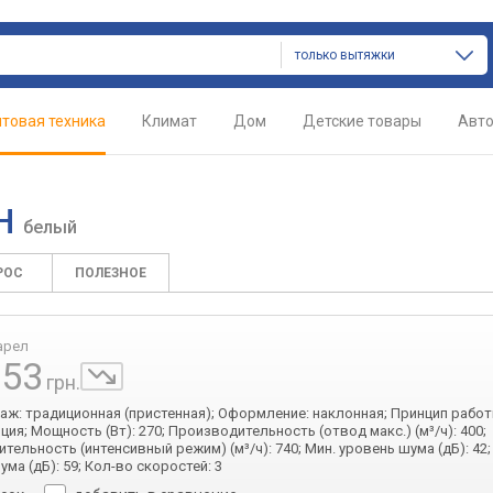
только вытяжки
товая техника
Климат
Дом
Детские товары
Авт
WH
белый
РОС
ПОЛЕЗНОЕ
арел
653
грн.
таж: традиционная (пристенная); Оформление: наклонная; Принцип работ
ция; Мощность (Вт): 270; Производительность (отвод макс.) (м³/ч): 400;
тельность (интенсивный режим) (м³/ч): 740; Мин. уровень шума (дБ): 42;
ма (дБ): 59; Кол-во скоростей: 3