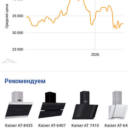
Средняя цена
26 000
35 000
30 000
25 000
2024
2025
2028
2026
L
Рекомендуем
Kaiser AT-8435
Kaiser AT-6407
Kaiser AT 7410
Kaiser AT-6