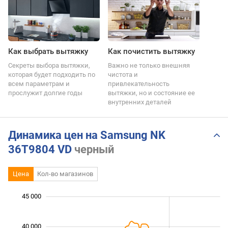
Как выбрать вытяжку
Как почистить вытяжку
Секреты выбора вытяжки,
Важно не только внешняя
которая будет подходить по
чистота и
всем параметрам и
привлекательность
прослужит долгие годы
вытяжки, но и состояние ее
внутренних деталей
Динамика цен на Samsung NK
36T9804 VD
черный
Цена
Кол-во магазинов
 000
 000
 000
 000
 000
 000
 000
45 000
40 000