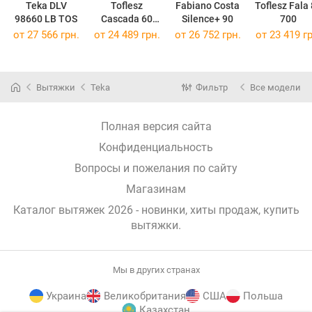
Teka DLV
Toflesz
Fabiano Costa
Toflesz Fala
98660 LB TOS
Cascada 60
Silence+ 90
700
700
от 27 566 грн.
от 24 489 грн.
от 26 752 грн.
от 23 419 гр
Вытяжки
Teka
Фильтр
Все модели
Полная версия сайта
Конфиденциальность
Вопросы и пожелания по сайту
Магазинам
Каталог вытяжек 2026 - новинки, хиты продаж,
купить
вытяжки
.
Мы в других странах
Украина
Великобритания
США
Польша
Казахстан