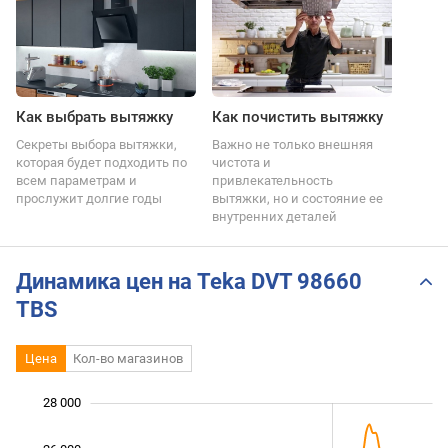
Как выбрать вытяжку
Как почистить вытяжку
Секреты выбора вытяжки,
Важно не только внешняя
которая будет подходить по
чистота и
всем параметрам и
привлекательность
прослужит долгие годы
вытяжки, но и состояние ее
внутренних деталей
Динамика цен на Teka DVT 98660
TBS
Цена
Кол-во магазинов
28 000
 000
 000
 000