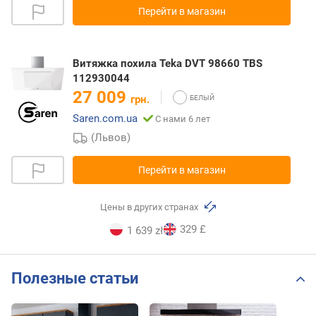
Перейти в магазин
Витяжка похила Teka DVT 98660 TBS
112930044
27 009
грн.
Saren.com.ua
С нами 6 лет
(Львов)
Перейти в магазин
Цены в других странах
329 £
1 639 zł
Полезные статьи