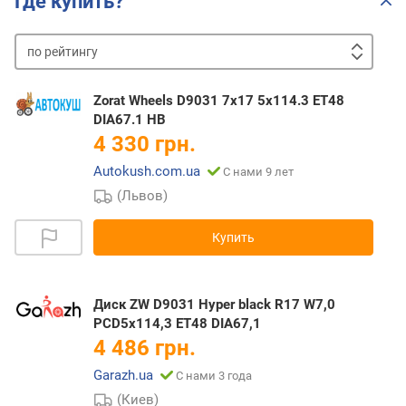
Где купить?
по
рейтингу
от
дешевых
к
Zorat Wheels D9031 7x17 5x114.3 ET48
дорогим
от
DIA67.1 HB
дорогих
4 330 грн.
к
Autokush.com.ua
С нами 9 лет
дешевым
(Львов)
Купить
Диск ZW D9031 Hyper black R17 W7,0
PCD5x114,3 ET48 DIA67,1
4 486 грн.
Garazh.ua
С нами 3 года
(Киев)