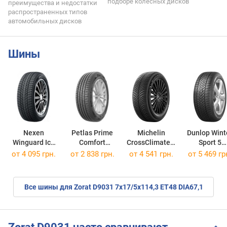
подборе колесных дисков
преимущества и недостатки
распространенных типов
автомобильных дисков
Шины
Nexen
Petlas Prime
Michelin
Dunlop Wint
Winguard Ice
Comfort
CrossClimate 3
Sport 5
Plus
215/60 R17 100V
225/45 R17 91Y
225/65 R17 
от
4 095 грн.
от
2 838 грн.
от
4 541 грн.
от
5 469 гр
235/55 R17 99T
Все шины для Zorat D9031 7x17/5x114,3 ET48 DIA67,1