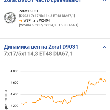
Zorat D9031 часто сравнивают
Zorat D9031
[D9031 7x17/5x114,3 ET48 DIA67,1]
vs
WSP Italy W2404
[W2404 6,5x17/5x114,3 ET50 DIA64,1]
Динамика цен на Zorat D9031
7x17/5x114,3 ET48 DIA67,1
4 800
 400
 600
 000
4 600
Средняя цена
4 400
3 800
4 200