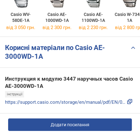
Casio WV-
Casio AE-
Casio AE-
Casio W-734
58DE-1A
1000WD-1A
1100WD-1A
1A
від 3 050 грн.
від 2 300 грн.
від 2 230 грн.
від 2 800 гр
Корисні матеріали по Casio AE-
3000WD-1A
Инструкция к модулю 3447 наручных часов Casio
AE-3000WD-1A
інструкції
https://support.casio.com/storage/en/manual/pdf/EN/009/qw34...
Додати посилання