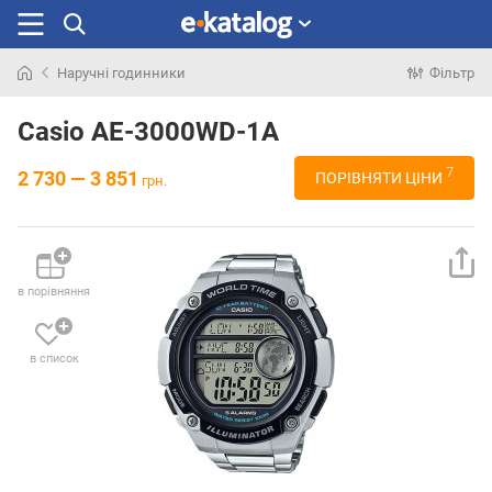
Наручні годинники
Фільтр
Шукали
раніше
Casio AE-3000WD-1A
7
2 730 — 3 851
ПОРІВНЯТИ ЦІНИ
грн.
в порівняння
в список