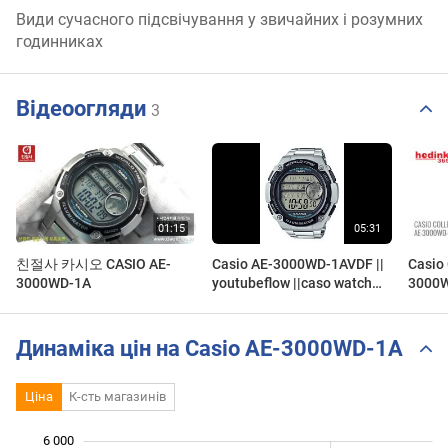
Види сучасного підсвічування у звичайних і розумних
годинниках
Відеоогляди
3
친절사 카시오 CASIO AE-
Casio AE-3000WD-1AVDF ||
Casio 
3000WD-1A
youtubeflow ||caso watch
3000
review
Динаміка цін на Casio AE-3000WD-1A
Ціна
К-сть магазинів
6 000
 000
 000
 000
 000
 000
 000