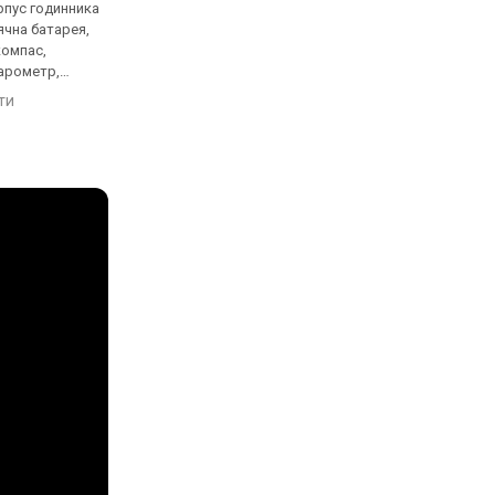
рпус годинника
кварцові, корпус годинника
кварцові, корпус го
ячна батарея,
пластик, сонячна батарея,
пластик, сонячна бат
компас,
термометр, фази місяця,
термометр, компас,
барометр,
компас, висотомір,
висотомір, барометр
, ремінець:
барометр, світовий час,
світовий час, ремінец
яти
порівняти
порівняти
лон, Японія
ремінець: ремінець каучук,
ремінець каучук, WR 
WR 100, Японія
Японія