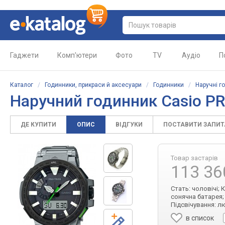
Гаджети
Комп'ютери
Фото
TV
Аудіо
П
Каталог
/
Годинники, прикраси й аксесуари
/
Годинники
/
Наручні г
Наручний годинник Casio P
ДЕ КУПИТИ
ОПИС
ВІДГУКИ
ПОСТАВИТИ ЗАПИ
Товар застарів
113 36
Стать: чоловічі; 
сонячна батарея;
Підсвічування: л
в список