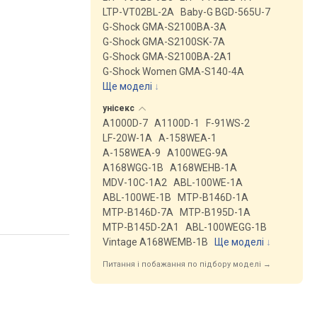
LTP-VT02BL-2A
Baby-G BGD-565U-7
G-Shock GMA-S2100BA-3A
G-Shock GMA-S2100SK-7A
G-Shock GMA-S2100BA-2A1
G-Shock Women GMA-S140-4A
Ще моделі
↓
унісекс
A1000D-7
A1100D-1
F-91WS-2
LF-20W-1A
A-158WEA-1
A-158WEA-9
A100WEG-9A
A168WGG-1B
A168WEHB-1A
MDV-10C-1A2
ABL-100WE-1A
ABL-100WE-1B
MTP-B146D-1A
MTP-B146D-7A
MTP-B195D-1A
MTP-B145D-2A1
ABL-100WEGG-1B
Vintage A168WEMB-1B
Ще моделі
↓
Питання і побажання по підбору моделі →