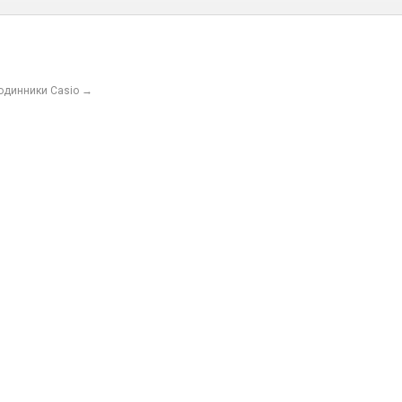
годинники Casio
→