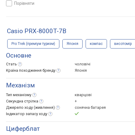
світовий час, ремінець:
порівняти
браслет титан, WR 100,
Японія
Casio PRX-8000T-7B
Pro Trek (преміум туризм)
Японія
компас
висотомір
Основне
Стать
чоловічі
Країна походження
бренду
Японія
Механізм
Тип
механізму
кварцові
Секундна
стрілка
+
Джерело ходу
(живлення)
сонячна батарея
Індикатор запасу
ходу
Циферблат