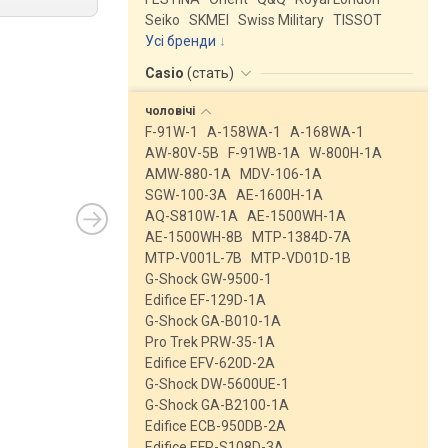
Seiko
SKMEI
Swiss Military
TISSOT
Усі бренди
Casio
(
стать
)
чоловічі
F-91W-1
A-158WA-1
A-168WA-1
AW-80V-5B
F-91WB-1A
W-800H-1A
AMW-880-1A
MDV-106-1A
SGW-100-3A
AE-1600H-1A
AQ-S810W-1A
AE-1500WH-1A
AE-1500WH-8B
MTP-1384D-7A
MTP-V001L-7B
MTP-VD01D-1B
G-Shock GW-9500-1
Edifice EF-129D-1A
G-Shock GA-B010-1A
Pro Trek PRW-35-1A
Edifice EFV-620D-2A
G-Shock DW-5600UE-1
G-Shock GA-B2100-1A
Edifice ECB-950DB-2A
Edifice EFR-S108D-3A