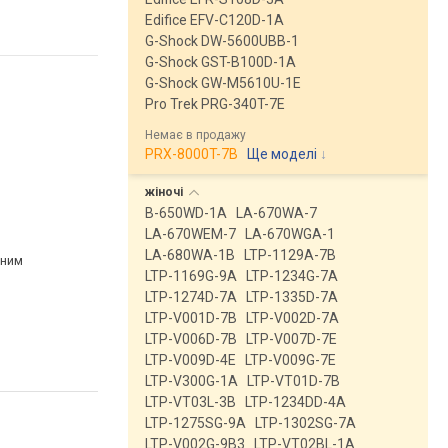
Edifice EFV-C120D-1A
G-Shock DW-5600UBB-1
G-Shock GST-B100D-1A
G-Shock GW-M5610U-1E
Pro Trek PRG-340T-7E
Немає в продажу
PRX-8000T-7B
Ще моделі
↓
жіночі
B-650WD-1A
LA-670WA-7
LA-670WEM-7
LA-670WGA-1
LA-680WA-1B
LTP-1129A-7B
рним
LTP-1169G-9A
LTP-1234G-7A
LTP-1274D-7A
LTP-1335D-7A
LTP-V001D-7B
LTP-V002D-7A
LTP-V006D-7B
LTP-V007D-7E
LTP-V009D-4E
LTP-V009G-7E
LTP-V300G-1A
LTP-VT01D-7B
LTP-VT03L-3B
LTP-1234DD-4A
LTP-1275SG-9A
LTP-1302SG-7A
LTP-V002G-9B3
LTP-VT02BL-1A