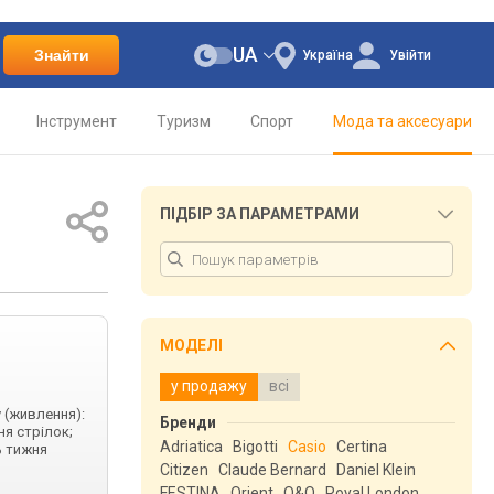
UA
Знайти
Україна
Увійти
Інструмент
Туризм
Спорт
Мода та аксесуари
ПІДБІР ЗА ПАРАМЕТРАМИ
МОДЕЛІ
у продажу
всі
у (живлення):
Бренди
ня стрілок;
Adriatica
Bigotti
Casio
Certina
ь тижня
Citizen
Claude Bernard
Daniel Klein
FESTINA
Orient
Q&Q
Royal London