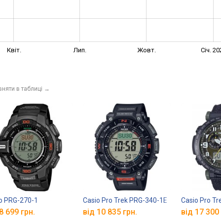
Квіт.
Лип.
Жовт.
Січ. 20
вняти в таблиці
→
o PRG-270-1
Casio Pro Trek PRG-340-1E
Casio Pro T
8 699 грн.
від 10 835 грн.
від 17 300 