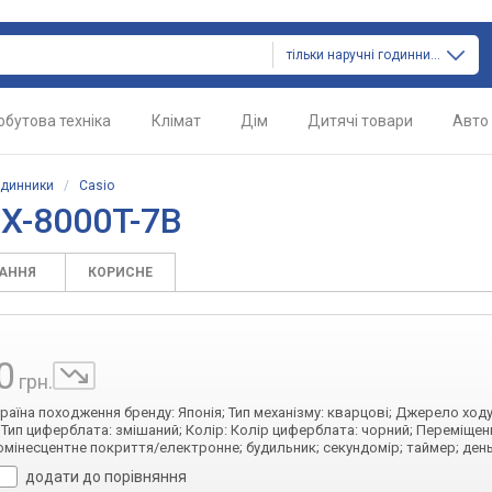
тільки наручні годинники
обутова техніка
Клімат
Дім
Дитячі товари
Авто
одинники
/
Casio
RX-8000T-7B
ТАННЯ
КОРИСНЕ
0
грн.
Країна походження бренду: Японія; Тип механізму: кварцові; Джерело ход
 Тип циферблата: змішаний; Колір: Колір циферблата: чорний; Переміщен
юмінесцентне покриття/електронне; будильник; секундомір; таймер; ден
додати до порівняння