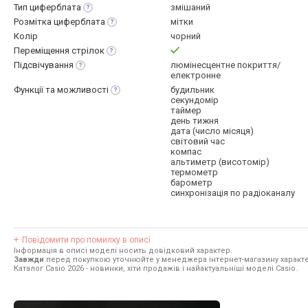
Тип
циферблата
змішаний
Розмітка
циферблата
мітки
Колір
чорний
Переміщення
стрілок
Підсвічування
люмінесцентне покриття/
електронне
Функції та
можливості
будильник
секундомір
таймер
день тижня
дата (число місяця)
світовий час
компас
альтиметр (висотомір)
термометр
барометр
синхронізація по радіоканалу
Повідомити про помилку в описі
Інформація в описі моделі носить довідковий характер.
Завжди
перед покупкою уточнюйте у менеджера інтернет-магазину характе
Каталог Casio 2026
- новинки, хіти продажів і найактуальніші моделі Casio.