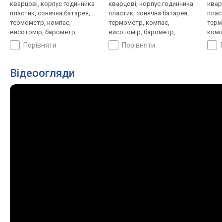
кварцові, корпус годинника
кварцові, корпус годинника
квар
пластик, сонячна батарея,
пластик, сонячна батарея,
плас
термометр, компас,
термометр, компас,
терм
висотомір, барометр,
висотомір, барометр,
комп
світовий час, ремінець:
світовий час, ремінець:
баро
порівняти
порівняти
браслет титан, WR 100,
браслет пластик, WR 100,
ремі
Японія
Японія
WR 1
Відеоогляди