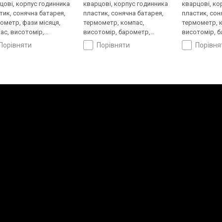
цові, корпус годинника
кварцові, корпус годинника
кварцові, ко
тик, сонячна батарея,
пластик, сонячна батарея,
пластик, сон
ометр, фази місяця,
термометр, компас,
термометр, 
ас, висотомір,
висотомір, барометр,
висотомір, 
метр, світовий час,
світовий час, ремінець:
світовий час
порівняти
порівняти
порівн
нець: ремінець каучук,
браслет пластик, WR 100,
ремінець ней
00, Японія
Японія