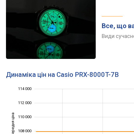
Все, що в
Види сучасно
Динаміка цін на Casio PRX-8000T-7B
114 000
100 000
102 000
116 000
112 000
Середня ціна
110 000
104 000
108 000