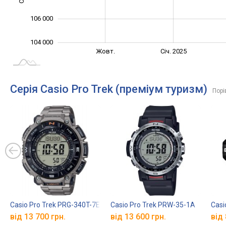
106 000
104 000
Лип.
Квіт.
Жовт.
Січ. 2025
L
Серія Casio Pro Trek (преміум туризм)
Порі
Casio Pro Trek PRG-340T-7E
Casio Pro Trek PRW-35-1A
Casi
від 13 700 грн.
від 13 600 грн.
від 