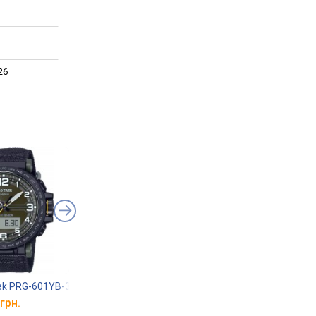
26
rek PRG-601YB-3
Casio PRG-270-1A
Casio Pro Trek PRG-
грн.
від 14 600 грн.
від 11 960 грн.