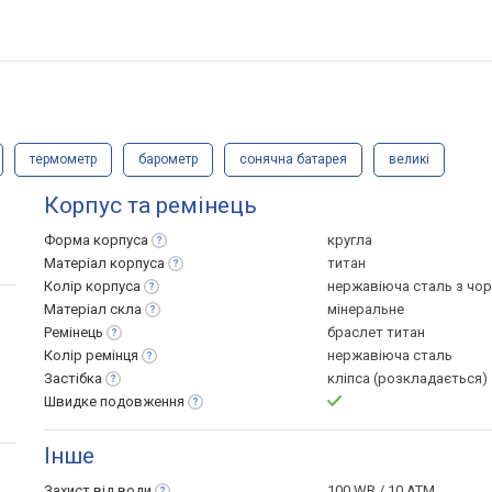
термометр
барометр
сонячна батарея
великі
Корпус та ремінець
Форма
корпуса
кругла
Матеріал
корпуса
титан
Колір
корпуса
нержавіюча сталь з чо
Матеріал
скла
мінеральне
Ремінець
браслет титан
Колір
ремінця
нержавіюча сталь
Застібка
кліпса (розкладається)
Швидке
подовження
Інше
Захист від
води
100 WR / 10 ATM