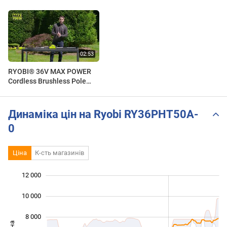
RYOBI® 36V MAX POWER
Cordless Brushless Pole
Hedge Trimmer
[RY36PHT50A]
Динаміка цін на Ryobi RY36PHT50A-
0
Ціна
К-сть магазинів
12 000
 000
 000
0
10 000
8 000