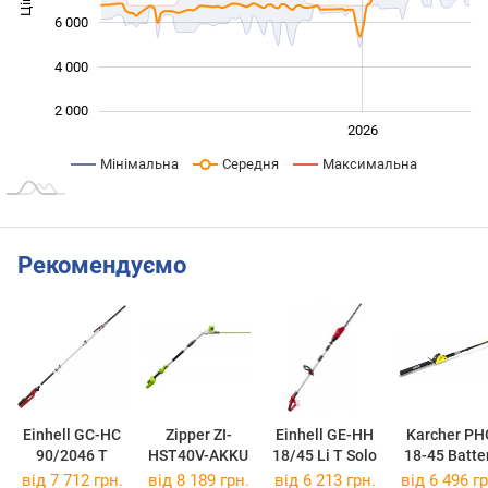
Ціна
10 000
6 000
4 000
2 000
2024
2025
2028
2026
L
Мінімальна
Середня
Максимальна
Рекомендуємо
Einhell GC-HC
Zipper ZI-
Einhell GE-HH
Karcher PH
90/2046 T
HST40V-AKKU
18/45 Li T Solo
18-45 Batte
1.444-210.
від 7 712 грн.
від 8 189 грн.
від 6 213 грн.
від 6 496 гр