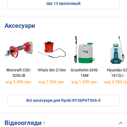
ще
13
пропозицій
Аксесуари
Worcraft CSC-
Vitals Sm 210m
Grunhelm GHS-
Hyundai G
S20LiB
16M
1612Li
від 3 490 грн.
від 1 264 грн.
від 1 349 грн.
від 4 550 гр
Всі аксесуари для Ryobi RY36PHT50A-0
Відеоогляди
1