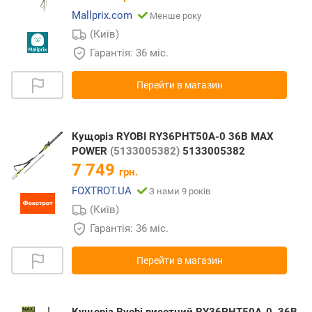
Mallprix.com
Менше року
(Київ)
Гарантія: 36 міс.
Перейти в магазин
Кущоріз RYOBI RY36PHT50A-0 36В MAX
POWER
(5133005382)
5133005382
7 749
грн.
FOXTROT.UA
З нами 9 років
(Київ)
Гарантія: 36 міс.
Перейти в магазин
Кущоріз Ryobi висотний RY36PHT50A-0, 36В