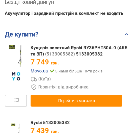
Безщітковий двигун
Акумулятор і зарядний пристрій в комплект не входять
Де купити?
Кущоріз висотний Ryobi RY36PHT50A-0 (АКБ
та ЗП)
(5133005382)
5133005382
7 749
грн.
Moyo.ua
З нами більше 10-ти років
(Київ)
Гарантія: від виробника
Перейти в магазин
Ryobi 5133005382
7 439
грн.