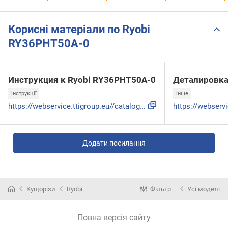
Корисні матеріали по Ryobi
RY36PHT50A-0
Инструкция к Ryobi RY36PHT50A-0
Деталировк
інструкції
інше
https://webservice.ttigroup.eu//catalog/961479059-01-RY36PH...
Додати посилання
Кущорізи
Ryobi
Фільтр
Усі моделі
Повна версія сайту