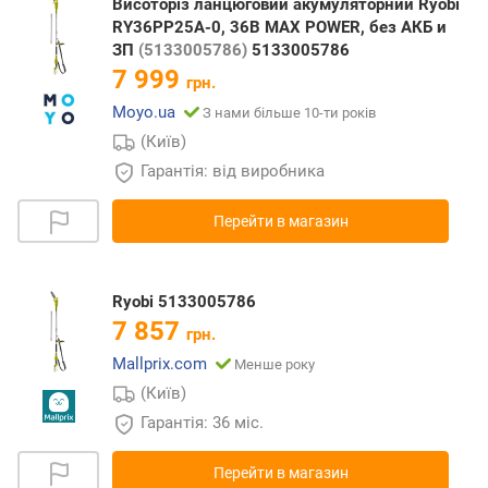
Висоторіз ланцюговий акумуляторний Ryobi
RY36PP25A-0, 36В MAX POWER, без АКБ и
ЗП
(5133005786)
5133005786
7 999
грн.
Moyo.ua
З нами більше 10-ти років
(Київ)
Гарантія: від виробника
Перейти в магазин
Ryobi 5133005786
7 857
грн.
Mallprix.com
Менше року
(Київ)
Гарантія: 36 міс.
Перейти в магазин