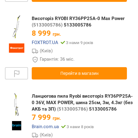
Висоторіз RYOBI RY36PP25A-0 Max Power
(5133005786)
5133005786
8 999
грн.
FOXTROT.UA
З нами 9 років
(Київ)
Гарантія: 36 міс.
Перейти в магазин
Ланцюгова пила Ryobi висоторіз RY36PP25A-
0 36V, MAX POWER, шина 25см, 3м, 4.3кг (без
АКБ та ЗП)
(5133005786)
5133005786
7 999
грн.
Brain.com.ua
З нами 8 років
(Київ)