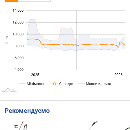
14 000
 000
 000
0
12 000
10 000
Ціна
10 000
8 000
6 000
4 000
Січ. 2025
Лип.
2027
2025
2026
L
Мінімальна
Середня
Максимальна
Рекомендуємо