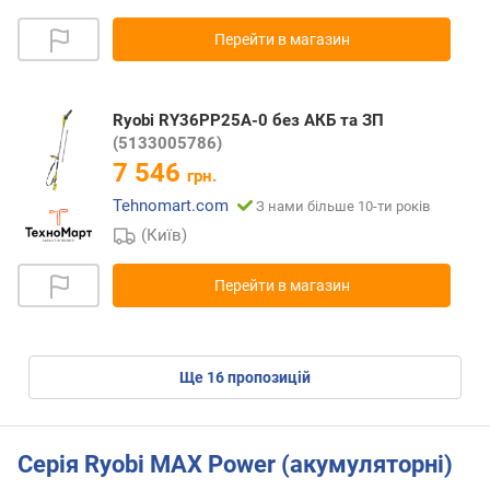
Перейти в магазин
Ryobi RY36PP25A-0 без АКБ та ЗП
(5133005786)
7 546
грн.
Tehnomart.com
З нами більше 10-ти років
(Київ)
Перейти в магазин
ще
16
пропозицій
Серія Ryobi MAX Power (акумуляторні)