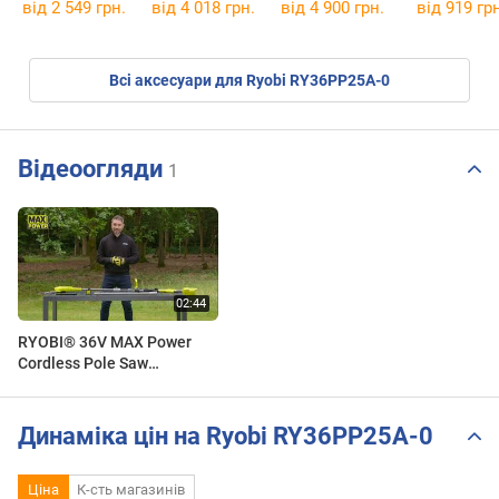
AKZ 3606
від 2 549 грн.
від 4 018 грн.
від 4 900 грн.
від 919 грн
SmartLine Plus
Всі аксесуари для Ryobi RY36PP25A-0
Відеоогляди
1
RYOBI® 36V MAX Power
Cordless Pole Saw
[RY36PP25A]
Динаміка цін на Ryobi RY36PP25A-0
Ціна
К-сть магазинів