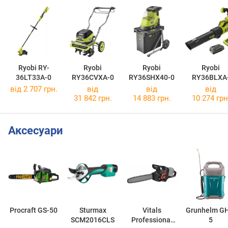
Ryobi RY-
Ryobi
Ryobi
Ryobi
36LT33A-0
RY36CVXA-0
RY36SHX40-0
RY36BLXA
140P
від 2 707 грн.
від
від
від
31 842 грн.
14 883 грн.
10 274 грн
Аксесуари
Procraft GS-50
Sturmax
Vitals
Grunhelm G
SCM2016CLS
Professional
5