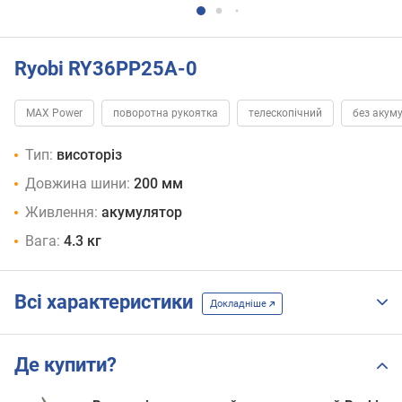
Ryobi RY36PP25A-0
MAX Power
поворотна рукоятка
телескопічний
без акум
Тип:
висоторіз
Довжина шини:
200 мм
Живлення:
акумулятор
Вага:
4.3 кг
Всі характеристики
Докладніше
Де купити?