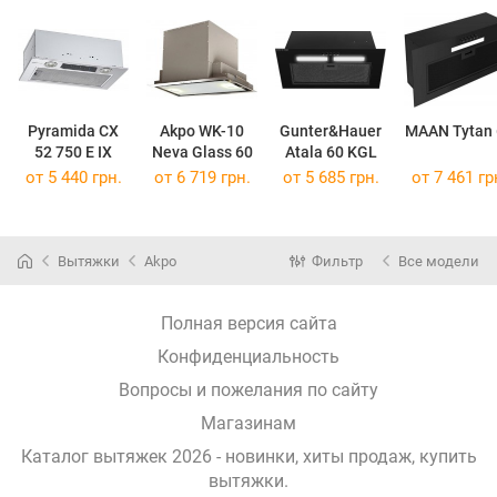
Pyramida CX
Akpo WK-10
Gunter&Hauer
MAAN Tytan 
52 750 E IX
Neva Glass 60
Atala 60 KGL
от 5 440 грн.
от 6 719 грн.
от 5 685 грн.
от 7 461 гр
Вытяжки
Akpo
Фильтр
Все модели
Полная версия сайта
Конфиденциальность
Вопросы и пожелания по сайту
Магазинам
Каталог вытяжек 2026 - новинки, хиты продаж,
купить
вытяжки
.