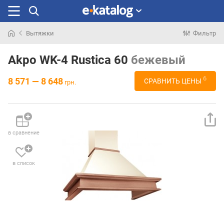
Вытяжки
Фильтр
Искали
раньше
Akpo WK-4 Rustica 60
бежевый
6
8 571 — 8 648
СРАВНИТЬ ЦЕНЫ
грн.
в сравнение
в список