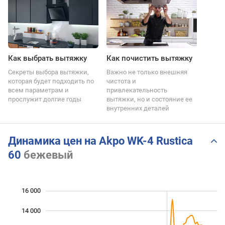
Как выбрать вытяжку
Как почистить вытяжку
Секреты выбора вытяжки,
Важно не только внешняя
которая будет подходить по
чистота и
всем параметрам и
привлекательность
прослужит долгие годы
вытяжки, но и состояние ее
внутренних деталей
Динамика цен на Akpo WK-4 Rustica
60
бежевый
16 000
 000
 000
0
14 000