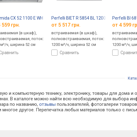
mida CX 52 1100 E WH
Perfelli BIET R 5854 BL 1200 LED
Perfelli BI 
 559 грн.
от 5 517 грн.
от 4 599 гр
аиваемая (в шкаф),
встраиваемая (в шкаф),
встраиваема
овстраиваемая, поток:
полновстраиваемая, поток:
полновстраи
 м³/ч, ширина 52 см
1200 м³/ч, ширина 52 см
1200 м³/ч, ш
сравнить
сравнить
сравни
Ката
вую и компьютерную технику, электронику, товары для дома и
азинах. В каталоге можно найти всю необходимую для выбора 
овара по названию,
отзывы
пользователей, фотогалереи товаров,
 многое другое. Перепечатка любых материалов только с пись