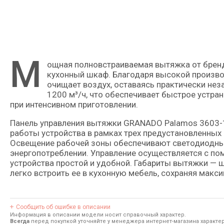
М
ощная полновстраиваемая вытяжка от бренда GRANADO, предназначенная для скрытого монтажа в
кухонный шкаф. Благодаря высокой произво
очищает воздух, оставаясь практически нез
1200 м³/ч, что обеспечивает быстрое устра
при интенсивном приготовлении.
Панель управления вытяжки GRANADO Palamos 3603-
работы устройства в рамках трех предустановленных
Освещение рабочей зоны обеспечивают светодиодны
энергопотреблении. Управление осуществляется с п
устройства простой и удобной. Габариты вытяжки — ши
легко встроить ее в кухонную мебель, сохраняя макс
Сообщить об ошибке в описании
Информация в описании модели носит справочный характер.
Всегда
перед покупкой уточняйте у менеджера интернет-магазина характе