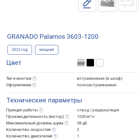
GRANADO Palamos 3603-1200
2022 год
мощная
Цвет
Тип и
монтаж
встраиваемая (в шкаф)
Оформление
полновстраиваемая
Технические параметры
Принцип
работы
отвод / рециркуляция
Производительность
(мотор)
1200 м³/ч
Максимальный уровень
шума
58 дБ
Количество
скоростей
3
Количество
двигателей
1