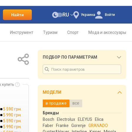
RU
Найти
Украина
Войти
о
Инструмент
Туризм
Спорт
Мода и аксессуары
ПОДБОР ПО ПАРАМЕТРАМ
к купить
МОДЕЛИ
в продаже
все
5 590 грн.
Бренды
5 990 грн.
Bosch
Electrolux
ELEYUS
Elica
5 590 грн.
Faber
Franke
Gorenje
GRANADO
5 990 грн.
Gunter&Hauer
Interline
Kaiser
Minola