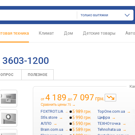
только вытяжки
товая техника
Климат
Дом
Детские товары
Авт
 3603-1200
ВОПРОС
ПОЛЕЗНОЕ
Ка
4 189
7 097
грн.
от
до
Сравнить цены
→
75
FOXTROT.UA
→
5 989 грн.
TopOne.com.ua
→
Stls.store
→
5 990 грн.
Цифра
→
АЛЛО
→
5 590 грн.
ТЕХНОточка
→
Brain.com.ua
→
5 589 грн.
Tehnohata.ua
→