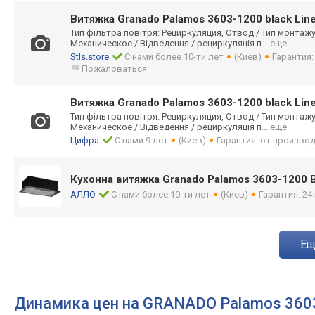
Витяжка Granado Palamos 3603-1200 black Lin
Тип фільтра повітря: Рециркуляция, Отвод / Тип монтаж
Механическое / Відведення / рециркуляція п
... еще
Stls.store
С нами более 10-ти лет
(Киев)
Гарантия
Пожаловаться
Витяжка Granado Palamos 3603-1200 black Lin
Тип фільтра повітря: Рециркуляция, Отвод / Тип монтаж
Механическое / Відведення / рециркуляція п
... еще
Цифра
С нами 9 лет
(Киев)
Гарантия: от произво
Кухонна витяжка Granado Palamos 3603-1200 B
АЛЛО
С нами более 10-ти лет
(Киев)
Гарантия: 24
e
Динамика цен на GRANADO Palamos 360