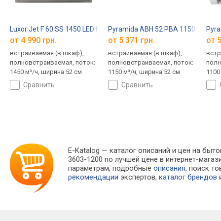
Luxor Jet F 60 SS 1450 LED Mechanic
Pyramida ABH 52 PBA 1150 WH
Pyra
от 4 990 грн.
от 5 371 грн.
от 5
встраиваемая (в шкаф),
встраиваемая (в шкаф),
встр
полновстраиваемая, поток:
полновстраиваемая, поток:
полн
1450 м³/ч, ширина 52 см
1150 м³/ч, ширина 52 см
1100
сравнить
сравнить
E-Katalog
— каталог описаний и цен на быто
3603-1200 по лучшей цене в интернет-маг
параметрам, подробные
описания
, поиск т
рекомендации
экспертов,
каталог брендов
и