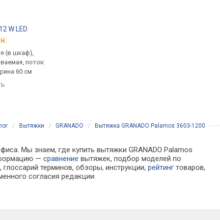
6812 W LED
Weilor WB 68 WH
Weilor WBE 58 BK
н.
от 4 299 грн.
от 4 599 грн.
я (в шкаф),
встраиваемая (в шкаф),
встраиваемая (в шка
ваемая, поток:
полновстраиваемая, поток:
полновстраиваемая,
ирина 60 см
1200 м³/ч, ширина 52 см
1200 м³/ч, на отвод 5
ширина 52.5 см
ть
сравнить
сравнить
лог
/
Вытяжки
/
GRANADO
/
Вытяжка GRANADO Palamos 3603-1200
 офиса. Мы знаем, где купить вытяжки GRANADO Palamos
информацию —
сравнение
вытяжек, подбор моделей по
 глоссарий терминов, обзоры, инструкции,
рейтинг
товаров,
менного согласия редакции.