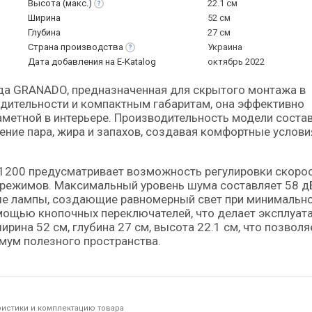
Высота
(макс.)
22.1 см
Ширина
52 см
Глубина
27 см
Страна
производства
Украина
Дата добавления на E-Katalog
октябрь 2022
дительности и компактным габаритам, она эффективно
аметной в интерьере. Производительность модели соста
нение пара, жира и запахов, создавая комфортные услов
1200 предусматривает возможность регулировки скоро
 режимов. Максимальный уровень шума составляет 58 д
е лампы, создающие равномерный свет при минимальн
омощью кнопочных переключателей, что делает эксплуат
рина 52 см, глубина 27 см, высота 22.1 см, что позволя
имум полезного пространства.
ристики и комплектацию товара