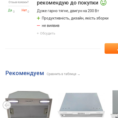
рекомендую до покупки
Отзыв полезен?
Да
Нет
Дуже гарно тягне, двигун на 200 Вт
0
0
Продуктивність, дизайн, якість зборки
не виявив
Обсудить
Рекомендуем
Сравнить в таблице
→