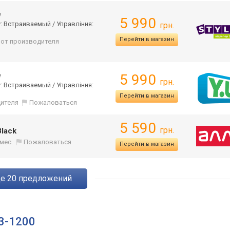
e
5 990
у: Встраиваемый / Управління:
грн.
Перейти в магазин
: от производителя
e
5 990
грн.
у: Встраиваемый / Управління:
Перейти в магазин
дителя
Пожаловаться
5 590
грн.
lack
 мес.
Пожаловаться
Перейти в магазин
ще
20
предложений
3-1200