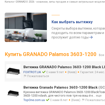
Каталог GRANADO 2026
- новинки, хиты продаж и самые актуальные модел
Как выбрать вытяжку
Секреты выбора вытяжки, котора
подходить по всем параметрам и
прослужит долгие годы
Купить GRANADO Palamos 3603-1200
Все
Витяжка GRANADO Palamos 3603-1200 Black 
FOXTROT.UA
С нами 9 лет
(Киев)
Гарантия: 24 мес
Пожаловаться
Витяжка Granado Palamos 3603-1200 Black
(GC
Кухонна витяжка GRANADO Palamos 3603-1200 BlackПо
3603-1200 ndash; для чистого пов тря на ваш й к
... еще
TopOne.com.ua
С нами 8 лет
(Киев)
Пожаловать