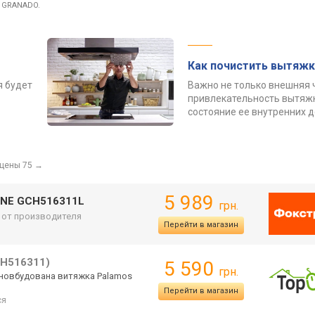
и GRANADO.
Как почистить вытяжк
я будет
Важно не только внешняя 
привлекательность вытяжк
состояние ее внутренних 
 цены 75
→
5 989
LINE GCH516311L
грн.
. от производителя
Перейти в магазин
H516311)
5 590
грн.
вновбудо
вана витяжка Palamos
Перейти в магазин
ся