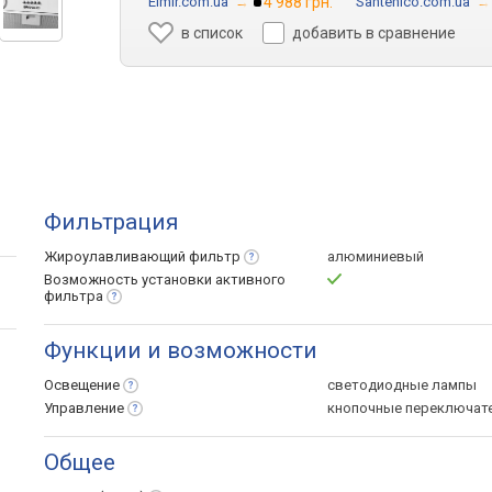
Elmir.com.ua
→
4 988 грн.
Santehico.com.ua
→
в список
добавить в сравнение
Фильтрация
Жироулавливающий
фильтр
алюминиевый
Возможность установки активного
фильтра
Функции и возможности
Освещение
светодиодные лампы
Управление
кнопочные переключат
Общее