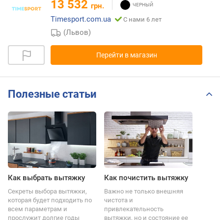
13 532
грн.
Timesport.com.ua
С нами 6 лет
(Львов)
Перейти в магазин
Полезные статьи
Как выбрать вытяжку
Как почистить вытяжку
Секреты выбора вытяжки,
Важно не только внешняя
которая будет подходить по
чистота и
всем параметрам и
привлекательность
прослужит долгие годы
вытяжки, но и состояние ее