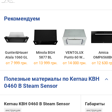
Рекомендуем
Gunter&Hauer
Minola BGH
VENTOLUX
Amica
Atala 1060 GL
5877 BL
Punto 60 WG
OMP6568B
1200 TRC
от 7 999 грн.
от 13 999 грн.
от 14 000 грн.
от 12 630 гр
Полезные материалы по Kernau KBH
0460 B Steam Sensor
Kernau KBH 0460 B Steam Sensor
Габариты
инструкции
инструкции