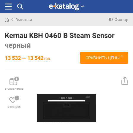
Вытяжки
Фильтр
Искали
раньше
Kernau KBH 0460 B Steam Sensor
черный
4
13 532 — 13 542
СРАВНИТЬ ЦЕНЫ
грн.
в сравнение
в список