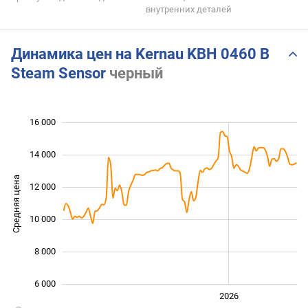
внутренних деталей
Динамика цен на Kernau KBH 0460 B
Steam Sensor
черный
16 000
 000
 000
 000
14 000
Средняя цена
12 000
10 000
10 000
8 000
6 000
2024
2025
2028
2026
L