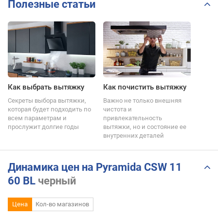
Полезные статьи
Как выбрать вытяжку
Как почистить вытяжку
Секреты выбора вытяжки,
Важно не только внешняя
которая будет подходить по
чистота и
всем параметрам и
привлекательность
прослужит долгие годы
вытяжки, но и состояние ее
внутренних деталей
Динамика цен на Pyramida CSW 11
60 BL
черный
Цена
Кол-во магазинов