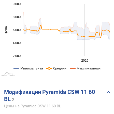
10 000
 000
 000
 000
 000
 000
 000
0
8 000
Цена
6 000
10 000
4 000
2 000
2024
2025
2028
2026
L
Минимальная
Средняя
Максимальная
Модификации Pyramida CSW 11 60
BL
2
Цены на Pyramida CSW 11 60 BL