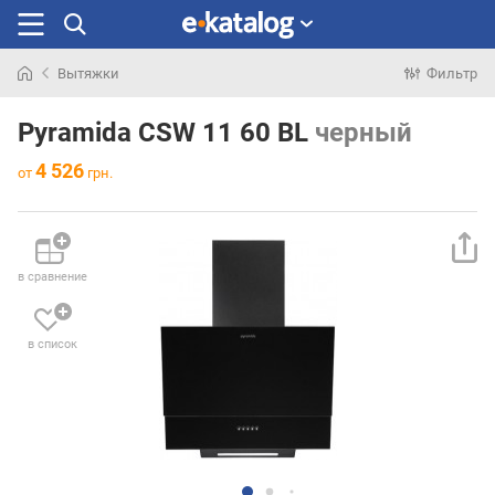
Вытяжки
Фильтр
Искали
раньше
Pyramida CSW 11 60 BL
черный
4 526
от
грн.
в сравнение
в список