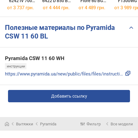
6242 IV 700
6422 D 850 BL
Fiore 60 BG
F1300WG
LED
LED
700 PB
от 3 737 грн.
от 4 444 грн.
от 4 489 грн.
от 3 989 гр
Полезные материалы по Pyramida
CSW 11 60 BL
Pyramida CSW 11 60 WH
инструкции
https://www.pyramida.ua/new/public/files/files/instructions...
Добавить ссылку
Вытяжки
Pyramida
Фильтр
Все модели