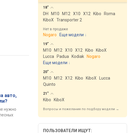
18"
DH
M10
M12
X10
X12
Kibo
Roma
KiboX
Transporter 2
Нет в продаже
Nogaro
Еще модели
↓
19"
M10
M12
X10
X12
Kibo
KiboX
Lucca
Padua
Kodiak
Nogaro
Еще модели
↓
20"
M10
M12
X12
Kibo
KiboX
Lucca
Quinto
21"
а авто,
Kibo
KiboX
ли?
ые нужно
Вопросы и пожелания по подбору модели →
олесных
ПОЛЬЗОВАТЕЛИ ИЩУТ: