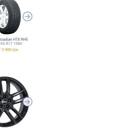
Roadian HTX RH5
Pirelli Scorpion Winter
Petlas Prime Comfort
/65 R17 108H
215/60 R17 100V
215/60 R17 100V
т
3 900 грн.
от
4 300 грн.
от
2 838 грн.
RC Design RC-32
Rial Kodiak