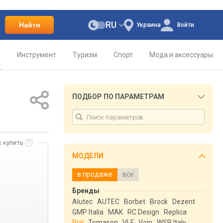
RU
Найти
Украина
Войти
о
Инструмент
Туризм
Спорт
Мода и аксессуары
ПОДБОР ПО ПАРАМЕТРАМ
к купить
МОДЕЛИ
в продаже
все
Бренды
Alutec
AUTEC
Borbet
Brock
Dezent
GMP Italia
MAK
RC Design
Replica
Rial
Tomason
VLF
Voin
WSP Italy