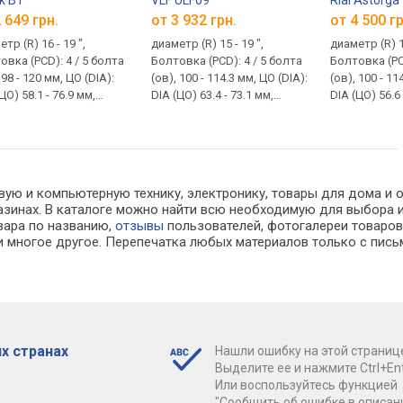
 649 грн.
от 3 932 грн.
от 4 500 гр
тр (R) 16 - 19 ",
диаметр (R) 15 - 19 ",
диаметр (R) 15
овка (PCD): 4 / 5 болта
Болтовка (PCD): 4 / 5 болта
Болтовка (PC
 98 - 120 мм, ЦО (DIA):
(ов), 100 - 114.3 мм, ЦО (DIA):
(ов), 100 - 11
ЦО) 58.1 - 76.9 мм,
DIA (ЦО) 63.4 - 73.1 мм,
DIA (ЦО) 56.6 
 (ET): ET (вылет) 15 -
Вылет (ET): ET (вылет) 38 /
Вылет (ET): E
м
40 мм
55 мм
ую и компьютерную технику, электронику, товары для дома и оф
агазинах. В каталоге можно найти всю необходимую для выбор
овара по названию,
отзывы
пользователей, фотогалереи товаров,
 многое другое. Перепечатка любых материалов только с пись
х странах
Нашли ошибку на этой страниц
Выделите ее и нажмите Ctrl+Ent
Или воспользуйтесь функцией
"Сообщить об ошибке в описан