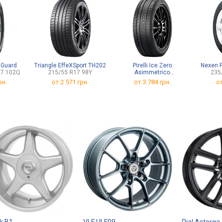
 Guard
Triangle EffeXSport TH202
Pirelli Ice Zero
Nexen 
17 102Q
215/55 R17 98Y
Asimmetrico
235
225/55 R17 101H
рн.
от
2 571 грн.
от
3 784 грн.
о
k B1
VLF ULF09
Rial Astorga