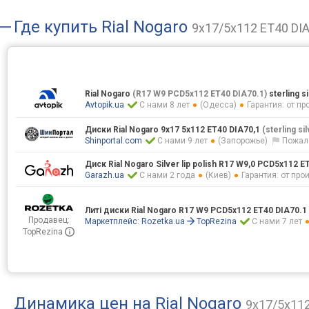
Где купить
Rial Nogaro
9x17/5x112 ET40 DIA
Rial Nogaro
(R17 W9 PCD5x112 ET40 DIA70.1)
sterling si
Avtopik.ua
С нами 8 лет
(Одесса)
Гарантия: от п
Диски Rial Nogaro 9x17 5x112 ET40 DIA70,1
(sterling si
Shinportal.com
С нами 9 лет
(Запорожье)
Пожал
Диск Rial Nogaro Silver lip polish R17 W9,0 PCD5x112 E
Garazh.ua
С нами 2 года
(Киев)
Гарантия: от пр
Литі диски Rial Nogaro R17 W9 PCD5x112 ET40 DIA70.1
Продавец:
Маркетплейс:
Rozetka.ua
TopRezina
С нами 7 лет
TopRezina
Динамика цен на Rial Nogaro
9x17/5x112