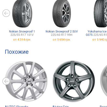
Nokian Snowproof 1
Nokian Snowproof 2 SUV
Yokohama Ice
225/55 R17 101V
225/60 R17 99H
G075
225/65 R
от
4 314 грн.
от
5 654 грн.
от
5 940 г
Похожие
AUTEC Skandic
Alutec Grip
Broc