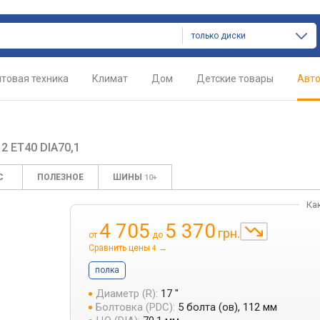
только диски
товая техника
Климат
Дом
Детские товары
Авт
2 ET40 DIA70,1
С
ПОЛЕЗНОЕ
ШИНЫ
10+
Ка
4 705
5 370
грн.
от
до
Сравнить цены
→
4
полка
Диаметр (R):
17 "
Болтовка (PDC):
5 болта (ов), 112 мм