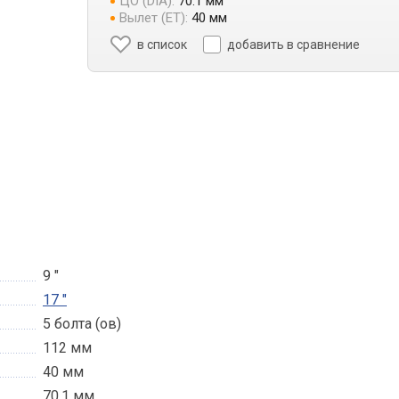
ЦО (DIA):
70.1 мм
Вылет (ET):
40 мм
в список
добавить в сравнение
9 "
17 "
5 болта (ов)
112 мм
40 мм
70.1 мм