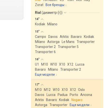
Zorat
Все бренды
Rial
(
диаметр (r)
)
14"
Kodiak
Milano
15"
Campo
Davos
Arktis
Bavaro
Kodiak
Milano
Astorga
Le Mans
Transporter
Transporter 2
Transporter 5
Transporter 6
16"
U1
M10
W10
X10
X12
Lucca
Bavaro
Milano
Transporter 2
Еще модели
↓
17"
M10
M12
W10
X10
X12
Oslo
Davos
Lucca
Padua
Porto
Ancona
Arktis
Bavaro
Kodiak
Nogaro
Astorga
Transporter
Еще модели
↓