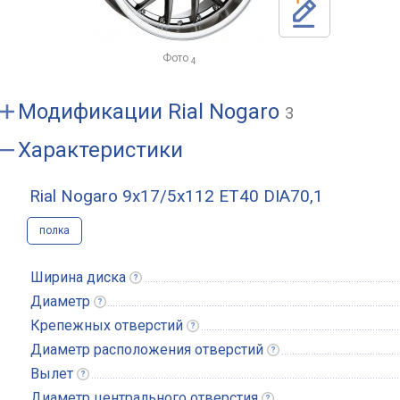
Фото
4
Модификации
Rial Nogaro
3
Характеристики
Rial Nogaro 9x17/5x112 ET40 DIA70,1
полка
Ширина
диска
Диаметр
Крепежных
отверстий
Диаметр расположения
отверстий
Вылет
Диаметр центрального
отверстия