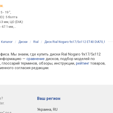
н.
от 7 010 грн.
от 4 239 грн.
 - 19 ",
диаметр (R) 16 - 19 ",
диаметр (R) 14 - 19 ",
D): 5 болта
Болтовка (PCD): 5 болта
Болтовка (PCD): 4 / 5
4.3 мм, ЦО (DIA):
(ов), 98 - 120 мм, ЦО (DIA):
(ов), 100 - 120 мм, ЦО 
- 67.1 мм,
DIA (ЦО) 56.1 - 70.2 мм,
DIA (ЦО) 54.1 - 70.2 мм
T (вылет) 29 -
Вылет (ET): ET (вылет) 20 -
Вылет (ET): ET (вылет
60 мм
55 мм
Каталог
/
Диски
/
Rial
/
Диск Rial Nogaro 9x17/5x112 ET40 DIA70,1
иса. Мы знаем, где купить диски Rial Nogaro 9x17/5x112
а информацию —
сравнение
дисков, подбор моделей по
 глоссарий терминов, обзоры, инструкции,
рейтинг
товаров,
менного согласия редакции.
Ваш регион
е?
er.
Украина
,
RU
ии" под