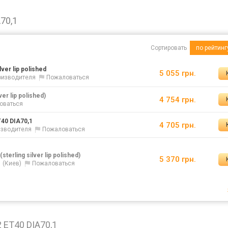
70,1
Сортировать
по рейтинг
lver lip polished
5 055 грн.
роизводителя
Пожаловаться
lver lip polished)
4 754 грн.
оваться
T40 DIA70,1
4 705 грн.
оизводителя
Пожаловаться
(sterling silver lip polished)
5 370 грн.
(Киев)
Пожаловаться
 ET40 DIA70,1