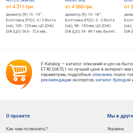
от 4 311 грн.
от 4 560 грн.
от 2
диаметр (R) 15 - 19 ",
диаметр (R) 14 - 18 ",
диаме
Болтовка (PCD): 4 / 5 болта
Болтовка (PCD): 3 - 5 болта
Болт
(ов), 100 - 120 мм, ЦО (DIA):
(ов), 98 - 130 мм, ЦО (DIA):
(ов),
DIA (ЦО) 56.6 - 72.6 мм,
DIA (ЦО) 54 - 89.1 мм, Вылет
DIA (
Вылет (ET): ET (вылет) 4 -
(ET): ET (вылет) 20 - 66 мм
Вылет
54 мм
43 м
E-Katalog
— каталог описаний и цен на бытов
ET40 DIA70,1 по лучшей цене в интернет-м
параметрам, подробные
описания
, поиск т
рекомендации
экспертов,
каталог брендов
и
О проекте
Мы в други
Как нам позвонить?
Украина