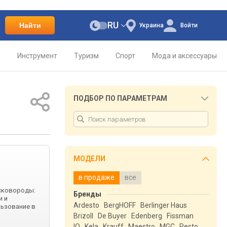
RU
Найти
Украина
Войти
о
Инструмент
Туризм
Спорт
Мода и аксессуары
ПОДБОР ПО ПАРАМЕТРАМ
МОДЕЛИ
в продаже
все
л сковороды:
Бренды
и и
Ardesto
BergHOFF
Berlinger Haus
льзование в
Brizoll
De Buyer
Edenberg
Fissman
IQ
Kela
Krauff
Maestro
MGC
Resto