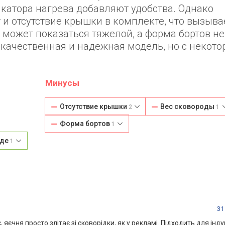
катора нагрева добавляют удобства. Однако
у
и отсутствие крышки в комплекте, что вызыва
 может показаться тяжелой, а форма бортов не
 качественная и надежная модель, но с некот
Минусы
Отсутствие крышки
Вес сковороды
2
1
Форма бортов
1
оде
1
31
, яєчня просто злітає зі сковорідки, як у рекламі. Підходить для інду