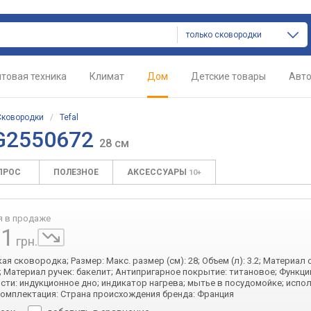
только сковородки
товая техника
Климат
Дом
Детские товары
Авт
Сковородки
/
Tefal
 G2550672
28 см
ПРОС
ПОЛЕЗНОЕ
АКСЕССУАРЫ
10+
я в продаже
81
грн.
кая сковородка; Размер: Макс. размер (см): 28; Объем (л): 3.2; Материа
 Материал ручек: бакелит; Антипригарное покрытие: титановое; Функци
ти: индукционное дно; индикатор нагрева; мытье в посудомойке; испо
Комплектация: Страна происхождения бренда: Франция