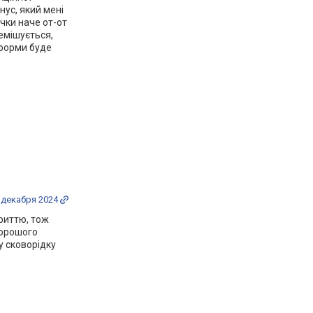
нус, який мені
чки наче от-от
емішується,
 форми буде
 декабря 2024
риттю, тож
хорошого
у сковорідку