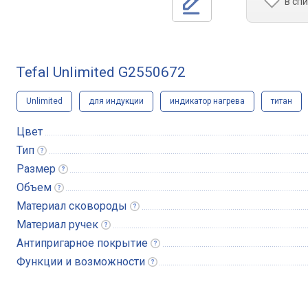
в сп
Tefal Unlimited G2550672
Unlimited
для индукции
индикатор нагрева
титан
Цвет
Тип
Размер
Объем
Материал
сковороды
Материал
ручек
Антипригарное
покрытие
Функции и
возможности