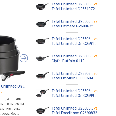
Tefal Unlimited G2550672
vs
Tefal Unlimited G2551972
Tefal Unlimited G2550672
vs
Tefal Ultimate G2680672
Tefal Unlimited G2550672
vs
Tefal Unlimited On G25919AZ
Tefal Unlimited G2550672
vs
Gipfel Buffalo 0112
Tefal Unlimited G2550672
vs
Tefal Emotion E3000604
o Unlimited On L7639102
Tefal Ingenio Unlimited L7639653
Tefal Unlimited G25
Tefal Unlimited G2550672
vs
н.
от 15 905 грн.
от 1 798 грн.
Tefal Unlimited On G2599002
вш, 3 шт, для
3 ковша, 3 сковородки,
вок, 28 см, дно:
см, 18 см, 20 см,
сковородка вок, 4 крышки,
индукционное, матер
Tefal Unlimited G2550672
vs
ъемные ручки,
3 съемные ручки, тканевые
алюминий, покрытие:
Tefal Excellence G2690832
грева, без
подставки, ковш: 16 см,
индикатор нагрева