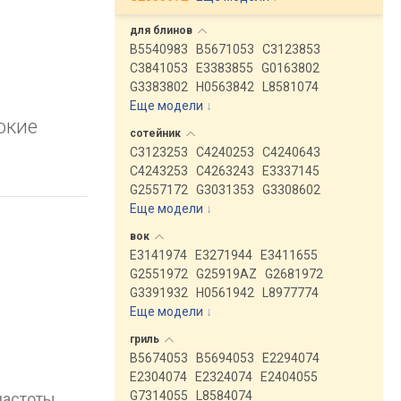
для
блинов
B5540983
B5671053
C3123853
C3841053
E3383855
G0163802
G3383802
H0563842
L8581074
Еще модели
↓
окие
сотейник
C3123253
C4240253
C4240643
C4243253
C4263243
E3337145
G2557172
G3031353
G3308602
Еще модели
↓
вок
E3141974
E3271944
E3411655
G2551972
G25919AZ
G2681972
G3391932
H0561942
L8977774
Еще модели
↓
гриль
B5674053
B5694053
E2294074
E2304074
E2324074
E2404055
G7314055
L8584074
частоты