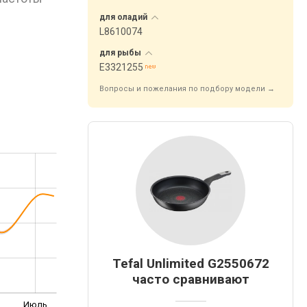
для
оладий
L8610074
для
рыбы
E3321255
Вопросы и пожелания по подбору модели →
Tefal Unlimited G2550672
часто сравнивают
Июль