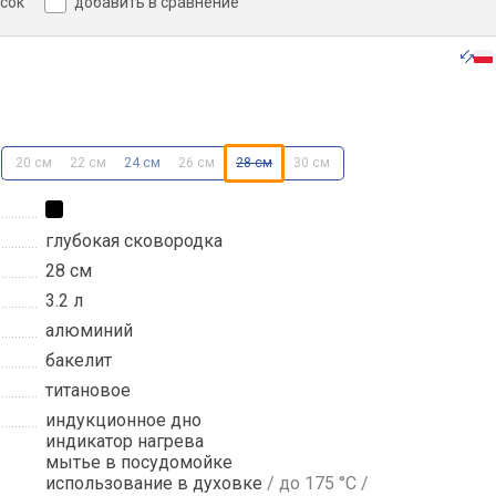
исок
добавить в сравнение
20 см
22 см
24 см
26 см
28 см
30 см
глубокая сковородка
28 см
3.2 л
алюминий
бакелит
титановое
индукционное дно
индикатор нагрева
мытье в посудомойке
использование в духовке
/ до 175 °C /