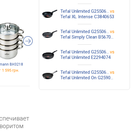
18 см, 20 см, 1.7 л, 2.2 л, 2.7 л,
сковородки: 22 см, 24 см,
Tefal Unlimited G2550672
vs
28 см, сковородка вок
Tefal XL Intense C3840653
26 см, индикатор нагрева,
отверстие для слива,
Tefal Unlimited G2550672
vs
материал алюминий,
Tefal Simply Clean B5670653
антипригарное покрытие,
титановое
Tefal Unlimited G2550672
vs
Tefal Unlimited E2294074
mann BH3218
IQ Be Trendy IQ-2044-22
BergHOFF Leo Graphite
3950498
 1 595 грн.
от 1 955 грн.
Tefal Unlimited G2550672
vs
от 1 949 грн.
Tefal Unlimited On G25906AZ
еспечивает
аворитом