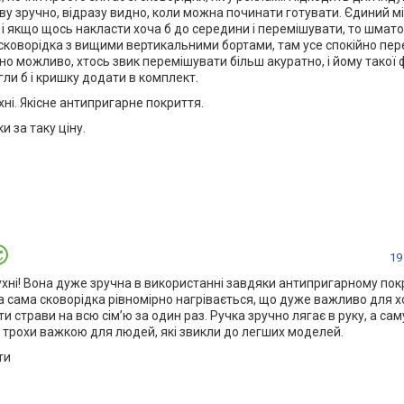
ву зручно, відразу видно, коли можна починати готувати. Єдиний мі
, і якщо щось накласти хоча б до середини і перемішувати, то шмато
е сковорідка з вищими вертикальними бортами, там усе спокійно пер
учно можливо, хтось звик перемішувати більш акуратно, і йому такої
гли б і кришку додати в комплект.
ні. Якісне антипригарне покриття.
и за таку ціну.
19
ухні! Вона дуже зручна в використанні завдяки антипригарному пок
, а сама сковорідка рівномірно нагрівається, що дуже важливо для 
 страви на всю сім’ю за один раз. Ручка зручно лягає в руку, а сам
я трохи важкою для людей, які звикли до легших моделей.
ти