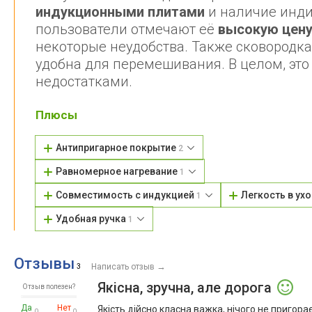
индукционными плитами
и наличие инди
пользователи отмечают её
высокую цен
некоторые неудобства. Также сковородка
удобна для перемешивания. В целом, это
недостатками.
Плюсы
Антипригарное покрытие
2
Равномерное нагревание
1
Совместимость с индукцией
Легкость в ух
1
Удобная ручка
1
Отзывы
→
3
Написать отзыв
Якісна, зручна, але дорога
Отзыв полезен?
Да
Нет
Якість дійсно класна важка, нічого не пригорає
0
0