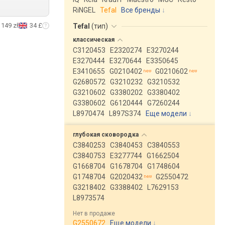
RiNGEL
Tefal
Все бренды
149 zł
34 £
Tefal
(
тип
)
классическая
C3120453
E2320274
E3270244
E3270444
E3270644
E3350645
E3410655
G0210402
G0210602
G2680572
G3210232
G3210532
G3210602
G3380202
G3380402
G3380602
G6120444
G7260244
L8970474
L897S374
Еще модели
↓
глубокая
сковородка
C3840253
C3840453
C3840553
C3840753
E3277744
G1662504
G1668704
G1678704
G1748604
G1748704
G2020432
G2550472
G3218402
G3388402
L7629153
L8973574
Нет в продаже
G2550672
Еще модели
↓