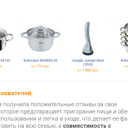
 16 см, 20 см, 1.7 л,
крышки
, сковородки: 22 см,
м, сотейник 24 см,
ородка вок 26 см,
катор нагрева,
рстие для слива,
риал алюминий,
пригарное покрытие,
новое
8743155
Bohmann BH0805-26
Joseph Joseph Nest
Boh
10526
н.
от 775 грн.
от
от 1 886 грн.
льзователей
 см получила положительные отзывы за свое
 которое предотвращает пригорание пищи и об
использовании и легка в уходе, что делает её ф
товить на всю семью, а
совместимость с