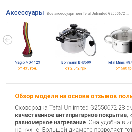
нагрева
ковш:
2.7 л
Аксессуары
Все аксессуары для Tefal Unlimited G2550672
→
28 с
сков
инди
отве
мате
анти
тита
Magio MG-1123
Bohmann BH3509
Tefal Minis H
от 435 грн.
от 2 542 грн.
от 680 гр
Обзор модели на основе отзывов по
Сковородка Tefal Unlimited G2550672 28
качественное антипригарное покрытие
,
равномерное нагревание
. Она удобна в 
на кухне. Большой диаметр позволяет го