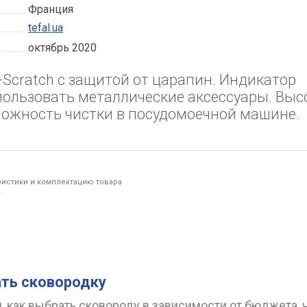
Франция
tefal.ua
октябрь 2020
-Scratch с защитой от царапин. Индикатор
пользовать металлические аксессуары. Выс
можность чистки в посудомоечной машине.
ристики и комплектацию товара
.
ть сковородку
, как выбрать сковороду в зависимости от бюджета, 