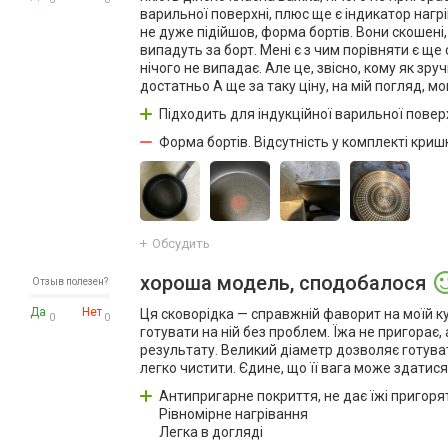
варильної поверхні, плюс ще є індикатор нагрі
не дуже підійшов, форма бортів. Вони скошені
випадуть за борт. Мені є з чим порівняти є щ
нічого не випадає. Але це, звісно, кому як зр
достатньо А ще за таку ціну, на мій погляд, мо
Підходить для індукційної варильної поверх
Форма бортів. Відсутність у комплекті кришк
Обсудить
хороша модель, сподобалося
Отзыв полезен?
Да
Нет
Ця сковорідка — справжній фаворит на моїй к
0
0
готувати на ній без проблем. Їжа не пригорає
результату. Великий діаметр дозволяє готувати
легко чистити. Єдине, що її вага може здатис
Антипригарне покриття, не дає їжі пригоря
Рівномірне нагрівання
Легка в догляді