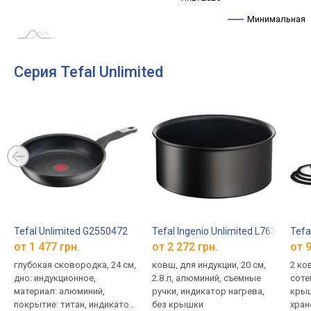
Минимальная
Серия Tefal Unlimited
Tefal Unlimited G2550472
Tefal Ingenio Unlimited L7633032
Tefa
от 1 477 грн.
от 2 272 грн.
от 9
глубокая сковородка, 24 см,
ковш, для индукции, 20 см,
2 ко
дно: индукционное,
2.8 л, алюминий, съемные
соте
материал: алюминий,
ручки, индикатор нагрева,
крыш
покрытие: титан, индикатор
без крышки
хран