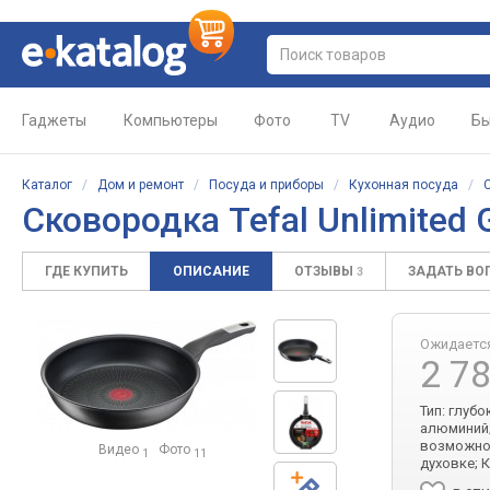
Гаджеты
Компьютеры
Фото
TV
Аудио
Бы
Каталог
/
Дом и ремонт
/
Посуда и приборы
/
Кухонная посуда
/
Сковородка Tefal Unlimited
ГДЕ КУПИТЬ
ОПИСАНИЕ
ОТЗЫВЫ
ЗАДАТЬ ВО
3
Ожидаетс
2 7
Тип: глубо
алюминий;
возможнос
Видео
Фото
1
11
духовке; 