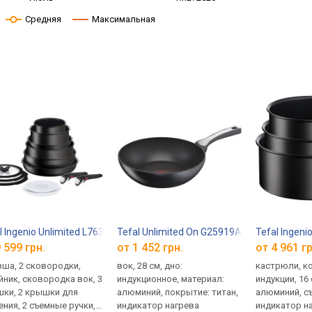
Средняя
Максимальная
l Ingenio Unlimited L7639002
Tefal Unlimited On G25919AZ
Tefal Ingeni
 599 грн.
от 1 452 грн.
от 4 961 гр
вша, 2 сковородки,
вок, 28 см, дно:
кастрюли, ко
йник, сковородка вок, 3
индукционное, материал:
индукции, 16 
ки, 2 крышки для
алюминий, покрытие: титан,
алюминий, с
ения, 2 съемные ручки,
индикатор нагрева
индикатор на