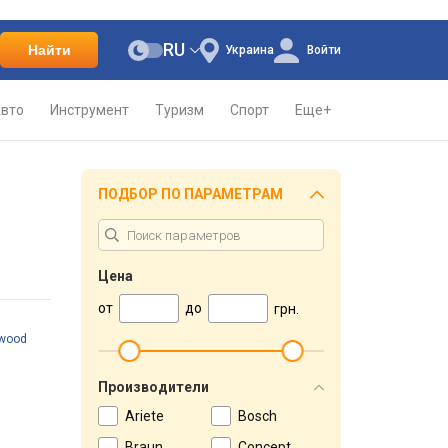
RU
Найти
Украина
Войти
вто
Инструмент
Туризм
Спорт
Еще+
ПОДБОР ПО ПАРАМЕТРАМ
Цена
от
до
грн.
wood
Производители
Ariete
Bosch
Braun
Concept