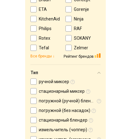
ETA
Gorenje
KitchenAid
Ninja
Philips
RAF
Rotex
SOKANY
Tefal
Zelmer
Все бренды
Рейтинг брендов
Тип
ручной миксер
стационарный миксер
погружной (ручной) блендер
погружной (без насадок)
стационарный блендер
измельчитель (чоппер)