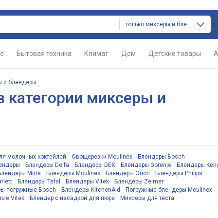
только миксеры и блендеры
о
Бытовая техника
Климат
Дом
Детские товары
А
 и блендеры
 категории миксеры и
ля молочных коктейлей
Овощерезки Moulinex
Блендеры Bosch
ендеры
Блендеры Delfa
Блендеры DEX
Блендеры Gorenje
Блендеры Ken
Блендеры Mirta
Блендеры Moulinex
Блендеры Orion
Блендеры Philips
rlett
Блендеры Tefal
Блендеры Vitek
Блендеры Zelmer
ы погружные Bosch
Блендеры KitchenAid
Погружные блендеры Moulinex
ые Vitek
Блендер с насадкой для пюре
Миксеры для теста