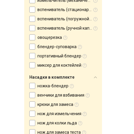
измельчитель (механический)
вспениватель (стационарный капучинатор)
вспениватель (погружной капучинатор)
вспениватель (ручной капучинатор)
овощерезка
блендер-суповарка
портативный блендер
миксер для коктейлей
Насадки в комплекте
ножка-блендер
венчики для взбивания
крюки для замеса
нож для измельчения
нож для колки льда
нож для замеса теста