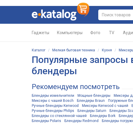
Гаджеты
Компьютеры
Фото
TV
Ауди
Каталог
/
Мелкая бытовая техника
/
Кухня
/
Миксеры
Популярные запросы в
блендеры
Рекомендуем посмотреть
Блендеры измельчители
Мощные блендеры
Миксеры д
Миксеры с чашей Bosch
Блендеры Braun
Погружные бл
Ручные блендеры Kenwood
Миксеры Kenwood с чашей
Ручные блендеры Philips
Блендеры Saturn
Блендеры Sca
Блендеры со стеклянной чашей
Блендеры Bork
Блендер
Блендеры Polaris
Блендеры Redmond
Блендеры погружн