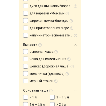
диск для шинковки/нарезки
для нарезки кубиками
широкая ножка-блендер
для приготовления пюре
капучинатор (вспениватель)
Емкости
основная чаша
чаша для измельчения
шейкер (дорожная чаша)
мельничка (для кофе)
мерный стакан
Основная чаша
< 1 л
1 – 1.5 л
1.6 – 2.5 л
> 2.5 л