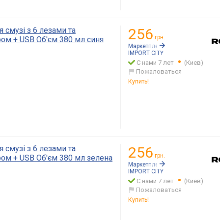
 смузі з 6 лезами та
256
грн.
ом + USB Об'єм 380 мл синя
Маркетплейс:
Rozetka.ua
IMPORT CITY
С нами 7 лет
(Киев)
Пожаловаться
Купить!
 смузі з 6 лезами та
256
грн.
ом + USB Об'єм 380 мл зелена
Маркетплейс:
Rozetka.ua
IMPORT CITY
С нами 7 лет
(Киев)
Пожаловаться
Купить!