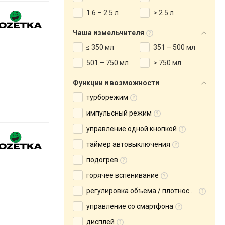
1.6 – 2.5 л
> 2.5 л
Чаша измельчителя
≤ 350 мл
351 – 500 мл
501 – 750 мл
> 750 мл
Функции и возможности
турборежим
импульсный режим
управление одной кнопкой
таймер автовыключения
подогрев
горячее вспенивание
регулировка объема / плотности пенки
управление со смартфона
дисплей