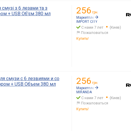
 смузі з 6 лезами та з
256
грн.
ом + USB Об'єм 380 мл
Маркетплейс:
Rozetka.ua
IMPORT CITY
С нами 7 лет
(Киев)
Пожаловаться
Купить!
я смузи с 6 лезвиями и со
256
грн.
ром + USB Объем 380 мл
Маркетплейс:
Rozetka.ua
MIRANDA
С нами 7 лет
(Киев)
Пожаловаться
Купить!