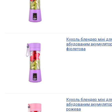
Кухоль блендер міні для
вбудованим акумулятор
фіолетова
Кухоль блендер міні для
вбудованим акумулятор
рожева