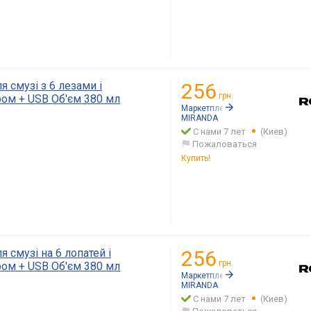
 смузі з 6 лезами і
256
грн.
ом + USB Об'єм 380 мл
Маркетплейс:
Rozetka.ua
MIRANDA
С нами 7 лет
(Киев)
Пожаловаться
Купить!
 смузі на 6 лопатей і
256
грн.
ом + USB Об'єм 380 мл
Маркетплейс:
Rozetka.ua
MIRANDA
С нами 7 лет
(Киев)