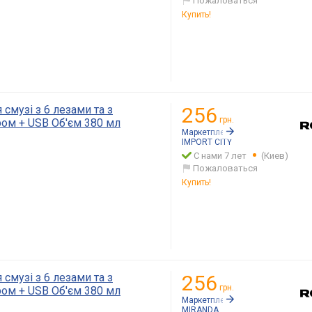
Пожаловаться
Купить!
 смузі з 6 лезами та з
256
грн.
ом + USB Об'єм 380 мл
Маркетплейс:
Rozetka.ua
IMPORT CITY
С нами 7 лет
(Киев)
Пожаловаться
Купить!
 смузі з 6 лезами та з
256
грн.
ом + USB Об'єм 380 мл
Маркетплейс:
Rozetka.ua
MIRANDA