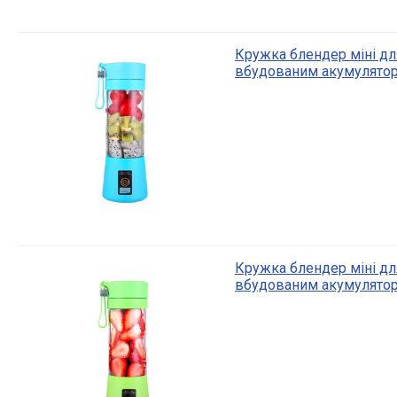
Кружка блендер міні для
вбудованим акумулятор
Кружка блендер міні для
вбудованим акумулятор