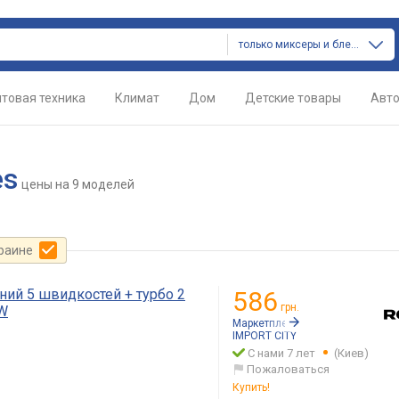
только миксеры и блендеры
товая техника
Климат
Дом
Детские товары
Авт
es
цены
на 9 моделей
краине
ний 5 швидкостей + турбо 2
586
грн.
0W
Маркетплейс:
Rozetka.ua
IMPORT CITY
С нами 7 лет
(Киев)
Пожаловаться
Купить!