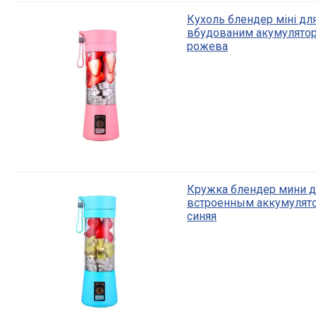
Кухоль блендер міні для
вбудованим акумулятор
рожева
Кружка блендер мини дл
встроенным аккумулято
синяя