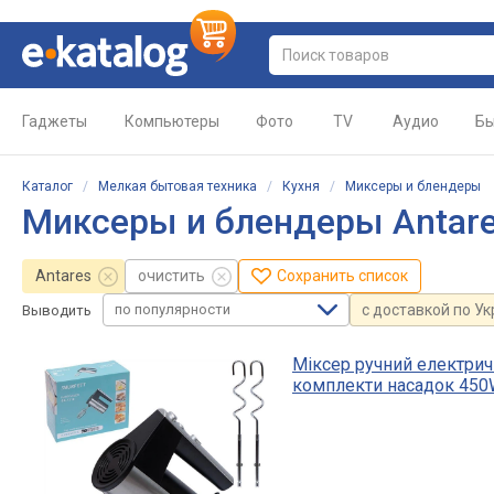
Гаджеты
Компьютеры
Фото
TV
Аудио
Бы
Каталог
/
Мелкая бытовая техника
/
Кухня
/
Миксеры и блендеры
Миксеры и блендеры Antar
Antares
очистить
Сохранить список
по популярности
с доставкой по У
Выводить
Міксер ручний електрич
комплекти насадок 45