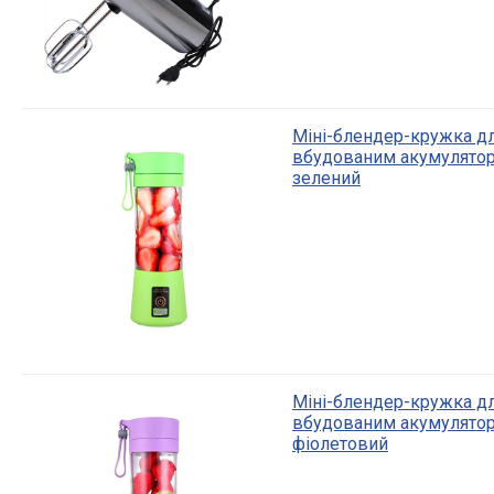
Міні-блендер-кружка для
вбудованим акумулятор
зелений
Міні-блендер-кружка для
вбудованим акумулятор
фіолетовий