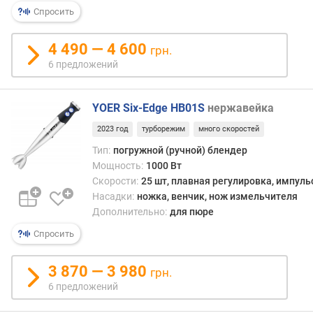
р
Спросить
н
о
4 490 — 4 600
грн.
с
6 предложений
т
и
YOER Six-Edge HB01S
нержавейка
о
т
2023 год
турборежим
много скоростей
д
Тип:
погружной (ручной) блендер
е
Мощность:
1000 Вт
ш
Скорости:
25 шт, плавная регулировка, импул
е
Насадки:
ножка, венчик, нож измельчителя
в
Дополнительно:
для пюре
ы
х
Спросить
к
д
3 870 — 3 980
грн.
о
6 предложений
р
о