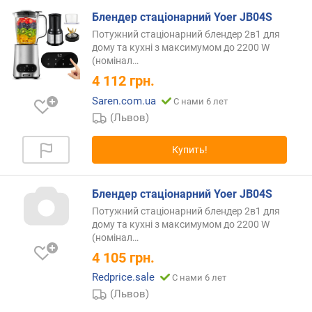
г
Блендер стаціонарний Yoer JB04S
и
Потужний стаціонарний блендер 2в1 для
м
дому та кухні з максимумом до 2200 W
(номінал…
о
т
4 112
грн.
д
Saren.com.ua
С нами 6 лет
о
(Львов)
р
о
Купить!
г
и
х
Блендер стаціонарний Yoer JB04S
к
д
Потужний стаціонарний блендер 2в1 для
дому та кухні з максимумом до 2200 W
е
(номінал…
ш
е
4 105
грн.
в
Redprice.sale
С нами 6 лет
ы
(Львов)
м