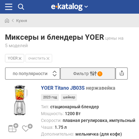
Кухня
Искали
раньше
Миксеры и блендеры YOER
цены
на
5 моделей
YOER
очистить
по популярности
Фильтр
1
Сортировать
YOER Titano JB03S
нержавейка
п
2023 год
шейкер
о
п
Тип:
стационарный блендер
о
Мощность:
1200 Вт
п
Скорости:
плавная регулировка, импульсный
у
Чаша:
1.75 л
л
Дополнительно:
мельничка (для кофе)
я