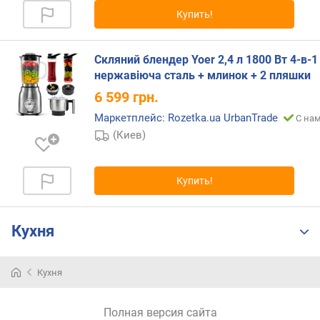
п
Купить!
о
о
Скляний блендер Yoer 2,4 л 1800 Вт 4-в-1
т
з
нержавіюча сталь + млинок + 2 пляшки
ы
6 599
грн.
в
Маркетплейс: Rozetka.ua UrbanTrade
С нам
а
(Киев)
м
п
о
Купить!
д
а
т
Кухня
е
д
о
Кухня
б
а
Полная версия сайта
в