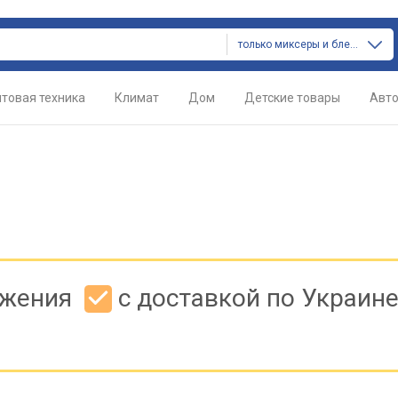
только миксеры и блендеры
товая техника
Климат
Дом
Детские товары
Авт
ожения
с доставкой по Украин