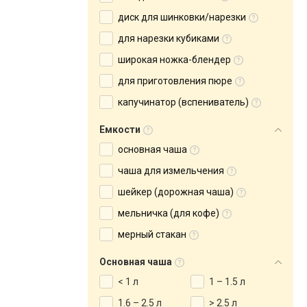
диск для шинковки/нарезки
для нарезки кубиками
широкая ножка-блендер
для приготовления пюре
капучинатор (вспениватель)
Емкости
основная чаша
чаша для измельчения
шейкер (дорожная чаша)
мельничка (для кофе)
мерный стакан
Основная чаша
< 1 л
1 – 1.5 л
1.6 – 2.5 л
> 2.5 л