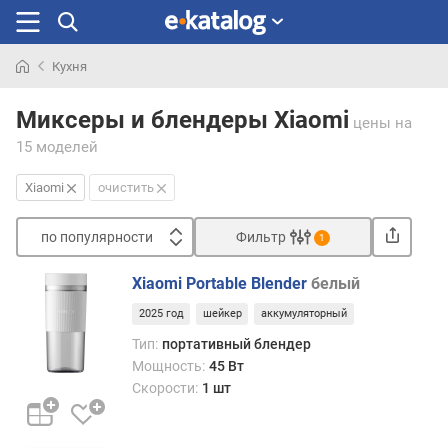
Кухня
Искали
раньше
Миксеры и блендеры Xiaomi
цены
на
15 моделей
Xiaomi
очистить
по популярности
Фильтр
1
Сортировать
Xiaomi Portable Blender
белый
п
2025 год
шейкер
аккумуляторный
о
п
Тип:
портативный блендер
о
Мощность:
45 Вт
п
Скорости:
1 шт
у
л
я