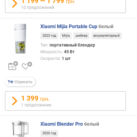
1 199 — 1 799
грн.
л
10 предложений
е
н
и
Xiaomi Mijia Portable Cup
белый
я
2023 год
Mijia
шейкер
аккумуляторный
п
Тип:
портативный блендер
о
Мощность:
45 Вт
к
Скорости:
1 шт
о
л
и
ч
Спросить
е
с
1 399
грн.
т
1 предложение
в
у
п
Xiaomi Blender Pro
белый
р
е
2025 год