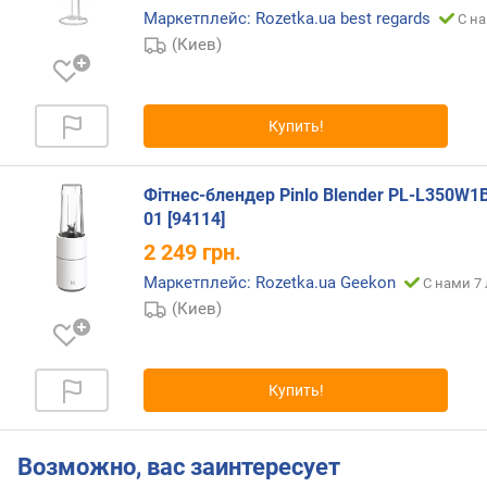
Маркетплейс: Rozetka.ua best regards
С на
м
(Киев)
а
к
с
Купить!
и
м
а
Фітнес-блендер Pinlo Blender PL-L350W1
л
01 [94114]
ь
н
2 249
грн.
ы
Маркетплейс: Rozetka.ua Geekon
С нами 7 
е
(Киев)
о
б
о
р
Купить!
о
т
ы
Возможно, вас заинтересует
(