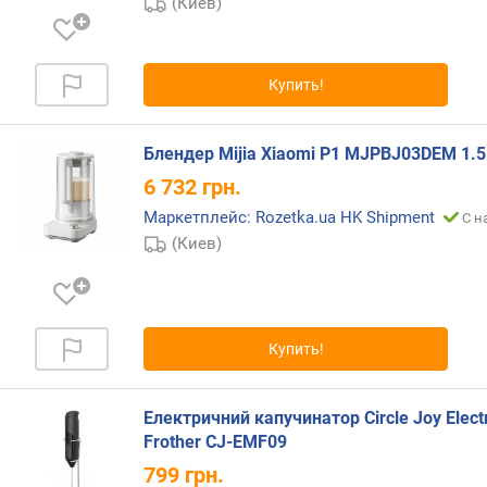
й
(Киев)
к
е
р
Купить!
а
(
м
Блендер Mijia Xiaomi P1 MJPBJ03DEM 1.5
л
6 732
грн.
)
Маркетплейс: Rozetka.ua HK Shipment
С н
м
(Киев)
о
щ
н
о
с
Купить!
т
ь
(
Електричний капучинатор Circle Joy Electr
В
Frother CJ-EMF09
т
799
грн.
)