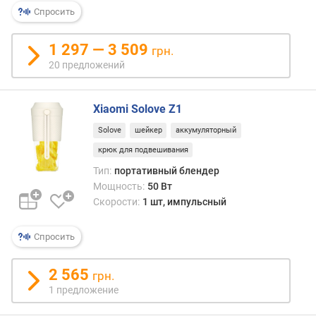
р
Спросить
н
о
1 297 — 3 509
грн.
с
20 предложений
т
и
Xiaomi Solove Z1
о
т
Solove
шейкер
аккумуляторный
д
крюк для подвешивания
е
Тип:
портативный блендер
ш
Мощность:
50 Вт
е
Скорости:
1 шт, импульсный
в
ы
х
Спросить
к
д
2 565
грн.
о
1 предложение
р
о