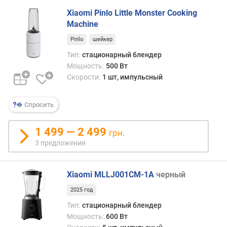
г
Xiaomi Pinlo Little Monster Cooking
и
Machine
м
Pinlo
шейкер
о
Тип:
стационарный блендер
т
Мощность:
500 Вт
д
Скорости:
1 шт, импульсный
о
р
о
Спросить
г
и
1 499 — 2 499
х
грн.
к
3 предложения
д
е
ш
Xiaomi MLLJ001CM-1A
черный
е
2025 год
в
Тип:
стационарный блендер
ы
Мощность:
600 Вт
м