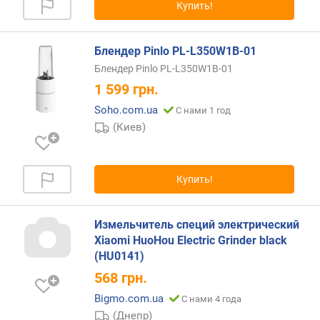
Купить!
в
н
а
Блендер Pinlo PL-L350W1B-01
я
Блендер Pinlo PL-L350W1B-01
ч
а
1 599
грн.
ш
Soho.com.ua
С нами 1 год
а
(Киев)
(
л
)
Купить!
ч
а
ш
Измельчитель специй электрический
а
Xiaomi HuoHou Electric Grinder black
д
(HU0141)
л
568
грн.
я
и
Bigmo.com.ua
С нами 4 года
з
(Днепр)