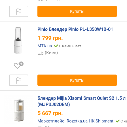
м
е
Купить!
л
ь
ч
Pinlo Блендер Pinlo PL-L350W1B-01
е
1 799
грн.
н
и
MTA.ua
С нами 8 лет
я
(Киев)
(
м
л
)
Купить!
о
б
ъ
Блендер Mijia Xiaomi Smart Quiet S2 1.5 л
е
(MJPBJ02DEM)
м
5 667
грн.
ш
Маркетплейс: Rozetka.ua HK Shipment
е
С н