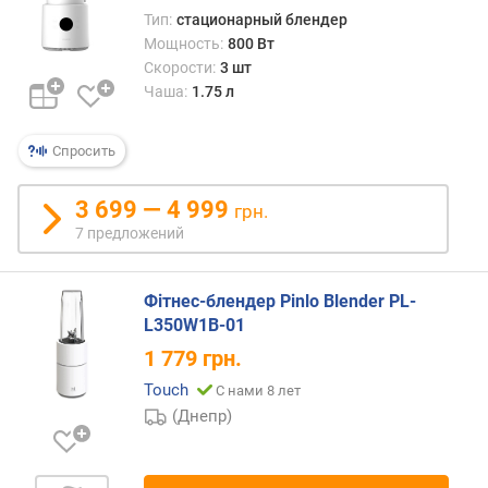
д
Тип:
стационарный блендер
л
Мощность:
800 Вт
о
Скорости:
3 шт
ж
Чаша:
1.75 л
е
н
и
Спросить
й
3 699 — 4 999
грн.
в
7 предложений
е
с
Фітнес-блендер Pinlo Blender PL-
(
к
L350W1B-01
г
1 779
грн.
)
Touch
С нами 8 лет
о
(Днепр)
с
н
о