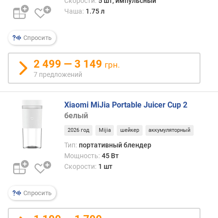
Скорости:
5 шт, импульсный
п
Чаша:
1.75 л
о
о
Спросить
т
з
ы
2 499 — 3 149
грн.
в
7 предложений
а
м
Xiaomi MiJia Portable Juicer Cup 2
п
белый
о
2026 год
Mijia
шейкер
аккумуляторный
д
а
Тип:
портативный блендер
т
Мощность:
45 Вт
е
Скорости:
1 шт
д
о
Спросить
б
а
в