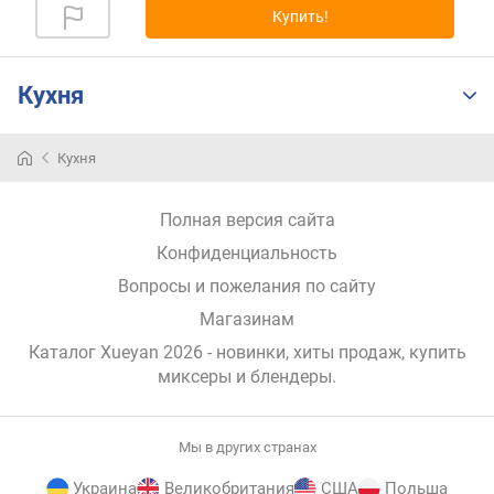
Купить!
р
н
о
с
Кухня
т
и
Кухня
о
т
Полная версия сайта
д
е
Конфиденциальность
ш
Вопросы и пожелания по сайту
е
в
Магазинам
ы
Каталог Xueyan 2026
- новинки, хиты продаж,
купить
х
миксеры и блендеры
.
к
д
о
Мы в других странах
р
о
Украина
Великобритания
США
Польша