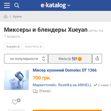
Кухня
Искали
раньше
Миксеры и блендеры Xueyan
цены
на
1 модель
Xueyan
очистить
по популярности
Фильтр
1
Сортировать
Міксер кухонний Domotec DT 1366
п
700
грн.
о
п
Маркетплейс: Rozetka.ua ANHELL
С нами 7
о
(Киев)
п
у
л
я