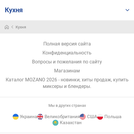
г
Кухня
и
м
Кухня
о
т
д
Полная версия сайта
о
р
Конфиденциальность
о
Вопросы и пожелания по сайту
г
Магазинам
и
х
Каталог MOZANO 2026
- новинки, хиты продаж,
купить
к
миксеры и блендеры
.
д
е
ш
Мы в других странах
е
в
Украина
Великобритания
США
Польша
ы
Казахстан
м