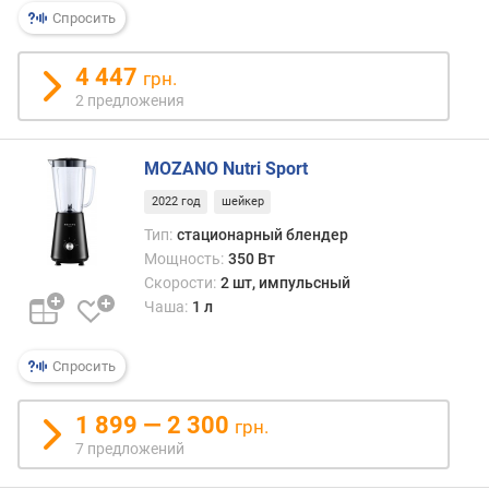
р
Спросить
н
о
4 447
грн.
с
2 предложения
т
и
MOZANO Nutri Sport
о
т
2022 год
шейкер
д
Тип:
стационарный блендер
е
Мощность:
350 Вт
ш
Скорости:
2 шт, импульсный
е
Чаша:
1 л
в
ы
х
Спросить
к
д
1 899 — 2 300
грн.
о
7 предложений
р
о