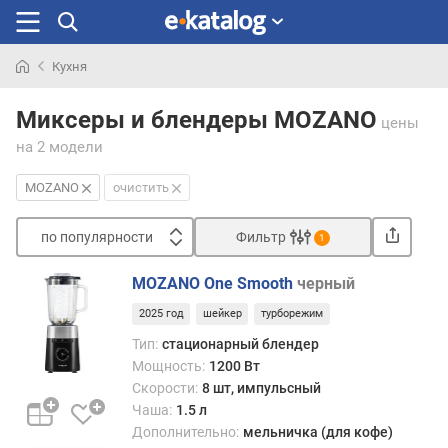
Кухня
Искали
раньше
Миксеры и блендеры MOZANO
цены
на 2 модели
MOZANO
очистить
по популярности
Фильтр
1
Сортировать
MOZANO One Smooth
черный
п
2025 год
шейкер
турборежим
о
п
Тип:
стационарный блендер
о
Мощность:
1200 Вт
п
Скорости:
8 шт, импульсный
у
Чаша:
1.5 л
л
Дополнительно:
мельничка (для кофе)
я