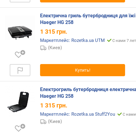
в
л
е
Електрична гриль бутербродниця для їжі
н
Haeger HG 258
и
1 315
грн.
я
Маркетплейс: Rozetka.ua UTM
С нами 7 лет
п
(Киев)
о
к
о
Купить!
л
и
ч
Електрогриль бутербродниця електричн
е
Haeger HG 258
с
т
1 315
грн.
в
Маркетплейс: Rozetka.ua Stuff2You
С нами
у
(Киев)
п
р
е