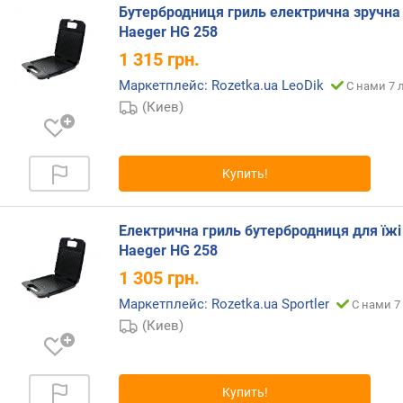
Бутербродниця гриль електрична зручна
п
Haeger HG 258
о
1 315
грн.
о
Маркетплейс: Rozetka.ua LeoDik
т
С нами 7 
з
(Киев)
ы
в
а
Купить!
м
п
Електрична гриль бутербродниця для їжі
о
Haeger HG 258
д
а
1 305
грн.
т
Маркетплейс: Rozetka.ua Sportler
С нами 7
е
(Киев)
д
о
б
а
Купить!