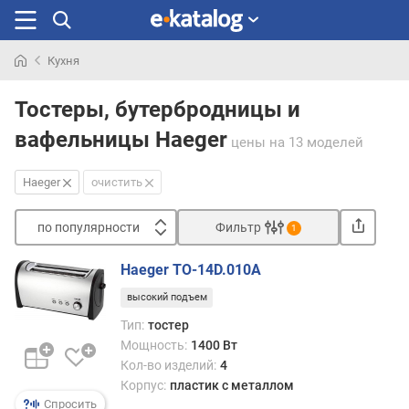
Кухня
Искали
раньше
Тостеры, бутербродницы и
вафельницы Haeger
цены
на 13 моделей
Haeger
очистить
по популярности
Фильтр
1
Сортировать
Haeger TO-14D.010A
п
высокий подъем
о
п
Тип:
тостер
о
Мощность:
1400 Вт
п
Кол-во изделий:
4
у
Корпус:
пластик с металлом
л
Спросить