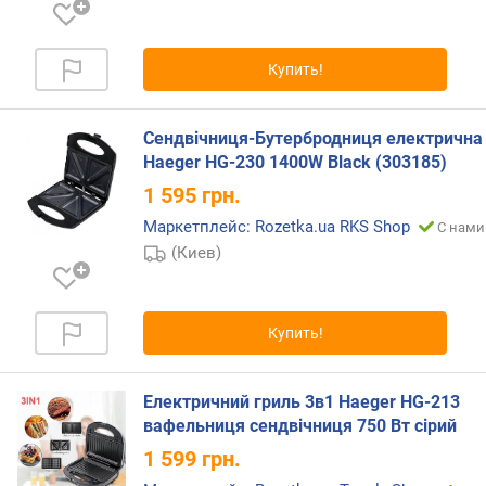
)
к
Купить!
о
л
-
Сендвічниця-Бутербродниця електрична
в
Haeger HG-230 1400W Black (303185)
о
о
1 595
грн.
т
Маркетплейс: Rozetka.ua RKS Shop
С нами
д
(Киев)
е
л
е
н
Купить!
и
й
т
Електричний гриль 3в1 Haeger HG-213
о
вафельниця сендвічниця 750 Вт сірий
с
1 599
грн.
т