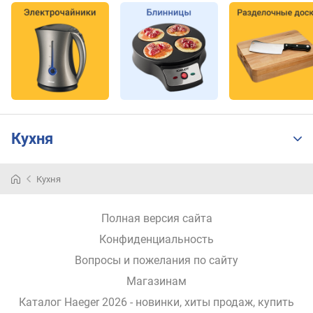
е
н
е
й
о
б
ж
а
р
Кухня
и
в
а
Кухня
н
и
я
Полная версия сайта
Конфиденциальность
д
л
Вопросы и пожелания по сайту
и
Магазинам
н
Каталог Haeger 2026
а
- новинки, хиты продаж,
купить