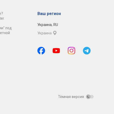
Ваш регион
е?
er.
Украина
,
RU
ии" под
ретной
Украина
Тёмная версия