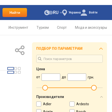
RU
Найти
Украина
Войти
о
Инструмент
Туризм
Спорт
Мода и аксессуары
ПОДБОР ПО ПАРАМЕТРАМ
Цена
от
до
грн.
Производители
Adler
Ardesto
Ariete
Bosch