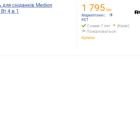
 для сніданків Medion
1 795
грн.
Вт 4 в 1
Маркетплейс:
Rozetka.ua
КЕТ
С нами 7 лет
(Киев)
Пожаловаться
Купить!