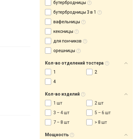
бутербродницы
бутербродницы 3 в 1
вафельницы
кексницы
для пончиков
орешницы
Кол-во отделений тостера
1
2
4
Кол-во изделий
1 шт
2 шт
3 – 4 шт
5 – 6 шт
7 – 8 шт
> 8 шт
Мощность