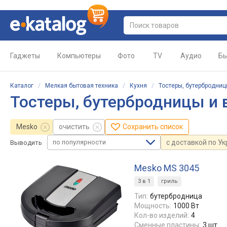
Гаджеты
Компьютеры
Фото
TV
Аудио
Бы
Каталог
/
Мелкая бытовая техника
/
Кухня
/
Тостеры, бутербродни
Тостеры, бутербродницы и
Mesko
очистить
Сохранить список
по популярности
с доставкой по У
Выводить
Mesko MS 3045
3 в 1
гриль
Тип:
бутербродница
Мощность:
1000 Вт
Кол-во изделий:
4
Сменные пластины:
3 шт