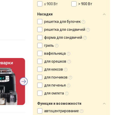
≤ 900 Вт
> 900 Вт
Насадки
решетка для булочек
решетка для сэндвичей
форма для сэндвичей
гриль
вафельница
для орешков
для кексов
для пончиков
для печенья
для омлета
Функции и возможности
автоцентрирование