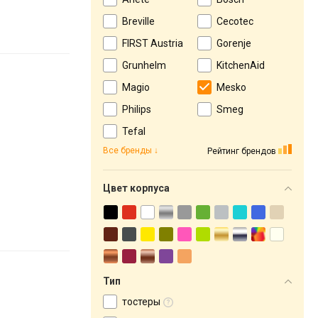
Breville
Cecotec
FIRST Austria
Gorenje
Grunhelm
KitchenAid
Magio
Mesko
Philips
Smeg
Tefal
Все бренды
Рейтинг брендов
Цвет корпуса
Тип
тостеры