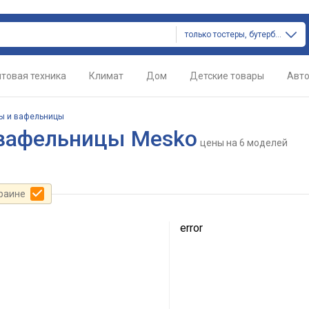
только тостеры, бутербродницы и вафельницы
товая техника
Климат
Дом
Детские товары
Авт
цы и вафельницы
 вафельницы Mesko
цены
на 6 моделей
краине
error