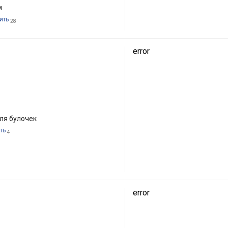
м
ить
28
error
ля булочек
ть
4
error