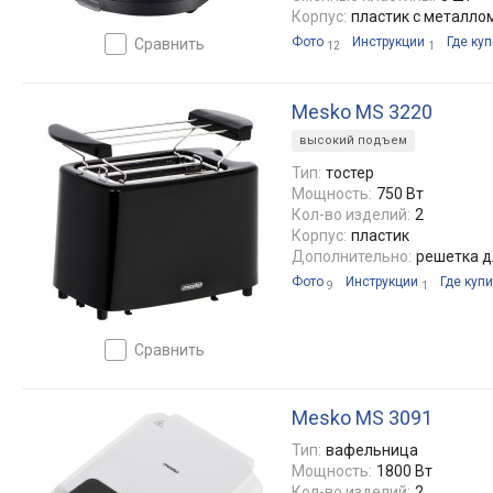
Корпус:
пластик с металло
Фото
Инструкции
Где куп
сравнить
12
1
Mesko MS 3220
высокий подъем
Тип:
тостер
Мощность:
750 Вт
Кол-во изделий:
2
Корпус:
пластик
Дополнительно:
решетка д
Фото
Инструкции
Где купи
9
1
сравнить
Mesko MS 3091
Тип:
вафельница
Мощность:
1800 Вт
Кол-во изделий:
2