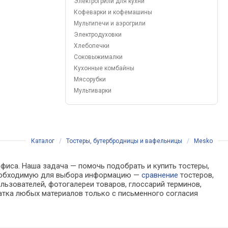
Электрогрили для кухни
Кофеварки и кофемашины
Мультипечи и аэрогрили
Электродуховки
Хлебопечки
Соковыжималки
Кухонные комбайны
Мясорубки
Мультиварки
Каталог
/
Тостеры, бутербродницы и вафельницы
/
Mesko
офиса. Наша задача — помочь подобрать и купить тостеры,
 необходимую для выбора информацию —
сравнение
тостеров,
льзователей, фотогалереи товаров, глоссарий терминов,
атка любых материалов только с письменного согласия