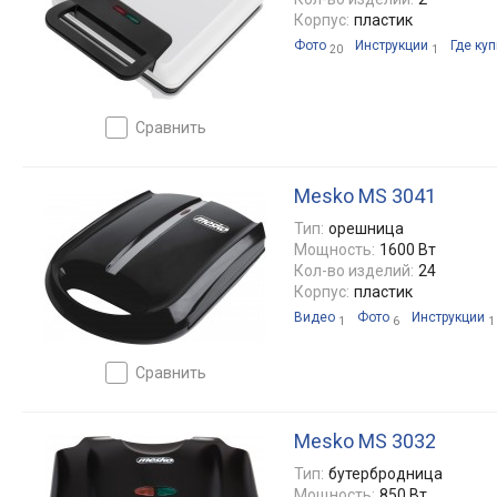
Корпус:
пластик
Фото
Инструкции
Где куп
20
1
сравнить
Mesko MS 3041
Тип:
орешница
Мощность:
1600 Вт
Кол-во изделий:
24
Корпус:
пластик
Видео
Фото
Инструкции
1
6
1
сравнить
Mesko MS 3032
Тип:
бутербродница
Мощность:
850 Вт